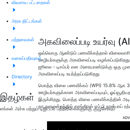
விவசாய பட்டறைகள்
அரசு திட்டங்கள்
அகவிலைப்படி உயர்வு (
மற்றவைகள்
ஒவ்வொரு ஆண்டும் பணவீக்கத்தால் விலைவாசி
வலைப்பதிவுகள்
ஊழியர்களுக்கு அகவிலைப்படி வழங்கப்படுகிறது.
ஜூலை - டிசம்பர் என அரையாண்டுக்கு ஒரு மு
அகவிலைப்படி உயர்த்தப்படுகிறது
Directory
மொத்த விலை பணவீக்கம் (WPI) 15.8% ஆக 30 
ஊழியர்களுக்கான அகவிலைப்படியும், ஓய்வூதி
இதழ்கள்
இருக்கிறது. மொத்த விலை பணவீக்கத்தின் அடிப
நாடாளுமன்றத்தில் காங்கிரஸ் எம்.பி நரன்பாய் ரத
எங்கள் அச்சு மற்றும் டிஜிட்டல் பத்திரிகைகளுக்கு குழுசேரவும்
ADV