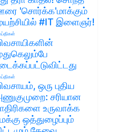
ரை 'சொர்க்க'மாக்கும்
ுயற்சியில் #IT இளைஞர்!
ய்திகள்
ிவசாயிகளின்
ுதுகெலும்பே
டைக்கப்பட்டுவிட்டது
ய்திகள்
ிவசாயம், ஒரு புதிய
ணுகுமுறை: சரியான
ாதிரிகளை உருவாக்க
மக்கு ஒத்துழைப்பும்
ிட்டமும் தேவை.