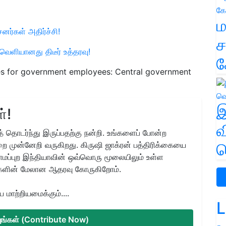
ம
ர்கள் அதிர்ச்சி!
ச
ெளியானது திடீர் உத்தரவு!
க
es for government employees: Central government
இ
்!
வ
 தொடர்ந்து இருப்பதற்கு நன்றி. உங்களைப் போன்ற
ை முன்னேறி வருகிறது. கிருஷி ஜாக்ரன் பத்திரிக்கையை
வ
ிராமப்புற இந்தியாவின் ஒவ்வொரு மூலையிலும் உள்ள
களின் மேலான ஆதரவு கோருகிறோம்.
மாற்றியமைக்கும்....
L
்யுங்கள் (Contribute Now)