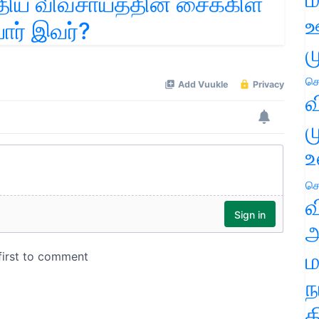
ிய விவசாயத்தின் சைக்கிள்
ஊ
யார் இவர்?
ம
செ
வ
ம
உ
செ
வ
அ
ம
ந
த