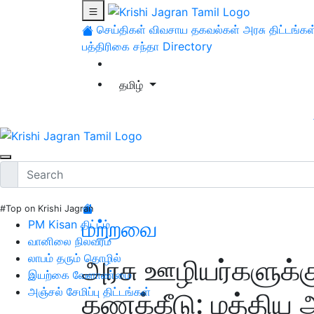
செய்திகள்
விவசாய தகவல்கள்
அரசு திட்டங்கள
பத்திரிகை சந்தா
Directory
தமிழ்
#Top on Krishi Jagran
மற்றவை
PM Kisan திட்டம்
வானிலை நிலவரம்
லாபம் தரும் தொழில்
அரசு ஊழியர்களுக்க
இயற்கை வேளாண்மை
அஞ்சல் சேமிப்பு திட்டங்கள்
கணக்கீடு: மத்திய அர