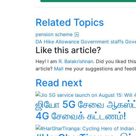
Related Topics
pension scheme
DA Hike
Allowance
Government staffs
Gov
Like this article?
Hey! I am
R. Balakrishnan
. Did you liked th
article?
Mail
me your suggestions and feed
Read next
ஜியோ 5G சேவை ஆகஸ்ட் 
4G சேவைக் கட்டணம்!