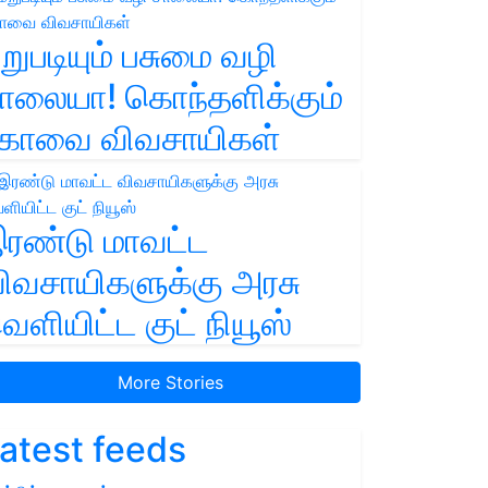
றுபடியும் பசுமை வழி
ாலையா! கொந்தளிக்கும்
ோவை விவசாயிகள்
ரண்டு மாவட்ட
ிவசாயிகளுக்கு அரசு
ெளியிட்ட குட் நியூஸ்
More Stories
atest feeds