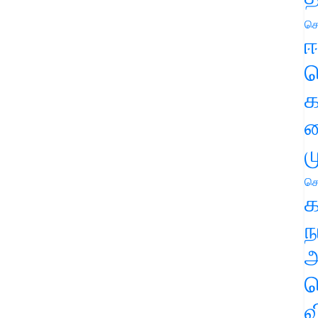
செ
ஈ
ப
க
வ
ம
செ
க
ந
அ
ச
வ