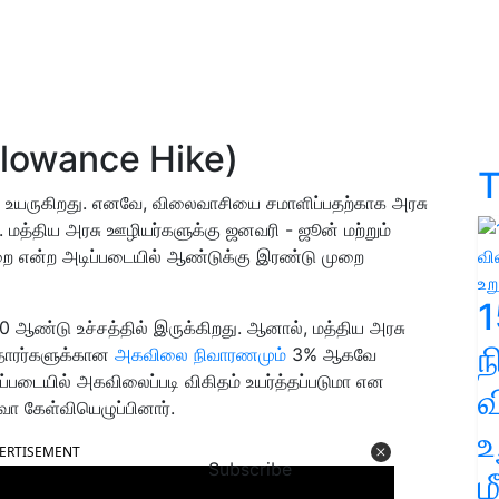
Allowance Hike)
T
 உயருகிறது. எனவே, விலைவாசியை சமாளிப்பதற்காக அரசு
 மத்திய அரசு ஊழியர்களுக்கு ஜனவரி - ஜூன் மற்றும்
றை என்ற அடிப்படையில் ஆண்டுக்கு இரண்டு முறை
1
ஆண்டு உச்சத்தில் இருக்கிறது. ஆனால், மத்திய அரசு
யதாரர்களுக்கான
அகவிலை நிவாரணமும்
3% ஆகவே
்படையில் அகவிலைப்படி விகிதம் உயர்த்தப்படுமா என
வ
்வா கேள்வியெழுப்பினார்.
உ
ERTISEMENT
Subscribe
ம