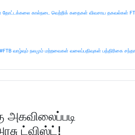
்
தோட்டக்கலை
கால்நடை
வெற்றிக் கதைகள்
விவசாய தகவல்கள்
F
#FTB
வாழ்வும் நலமும்
மற்றவைகள்
வலைப்பதிவுகள்
பத்திரிகை சந்த
ு அகவிலைப்படி
சு ட்விஸ்ட்!