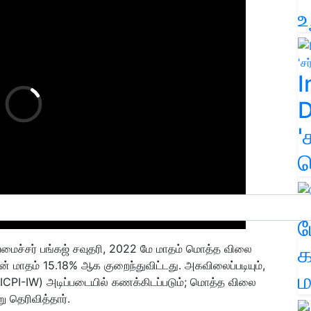
உ
I
D
'
க
ம
க
ைச்சர் பங்கஜ் சவுதரி, 2022 மே மாதம் மொத்த விலை
 மாதம் 15.18% ஆக குறைந்துவிட்டது. அகவிலைப்படியும்,
ம
CPI-IW) அடிப்படையில் கணக்கிடப்படும்; மொத்த விலை
 தெரிவித்தார்.