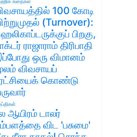
ற்றிக் கதைகள்
ிவசாயத்தில் 100 கோடி
ிற்றுமுதல் (Turnover):
ெலிகாப்டருக்குப் பிறகு,
ாக்டர் ராஜாராம் திரிபாதி
ப்போது ஒரு விமானம்
ூலம் விவசாயப்
ுரட்சியைக் கொண்டு
ருவார்
ய்திகள்
ல ஆயிரம் டாலர்
ம்பளத்தை விட 'பசுமை'
ீது தீரா காதல்! சொந்த