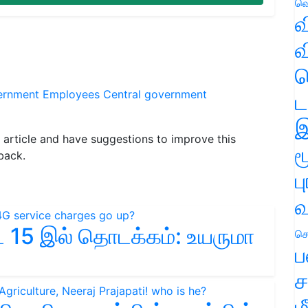
வெ
வ
வ
ஹ
ernment Employees
Central government
ட
இ
is article and have suggestions to improve this
ம
back.
ப
வ
15 இல் தொடக்கம்: உயருமா
செ
ப
ச
ம