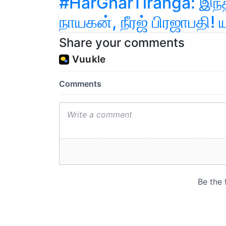
#HarGharTiranga: இந்த
நாயகன், நீரஜ் பிரஜாபதி! 
Share your comments