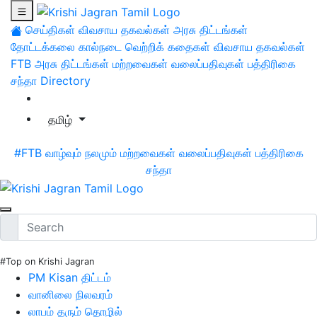
செய்திகள்
விவசாய தகவல்கள்
அரசு திட்டங்கள்
தோட்டக்கலை
கால்நடை
வெற்றிக் கதைகள்
விவசாய தகவல்கள்
FTB
அரசு திட்டங்கள்
மற்றவைகள்
வலைப்பதிவுகள்
பத்திரிகை
சந்தா
Directory
தமிழ்
#FTB
வாழ்வும் நலமும்
மற்றவைகள்
வலைப்பதிவுகள்
பத்திரிகை
சந்தா
#Top on Krishi Jagran
PM Kisan திட்டம்
வானிலை நிலவரம்
லாபம் தரும் தொழில்