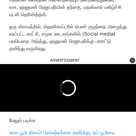
என, ஹனுமன் பிரஜாபதியின் தந்தை, மதன்லால் மகிழ்ச்சி
யுடன் தெரிவித்தார்.
ஒரு கிராமத்தில், ஹெலிகாப்டரில் பெண் குழந்தை அழைத்து
வரப்பட்ட காட்சி, சமூக ஊடகங்களில் (Social media)
பரவியதை அடுத்து, ஹனுமன் பிரஜாபதிக்கு பாராட்டு
குவிந்து வருகிறது.
ADVERTISEMENT
மேலும் படிக்க
உலக பூமி தினம்! பிளாஷ்டிக்கை தவிர்த்து, நம் பூமியை