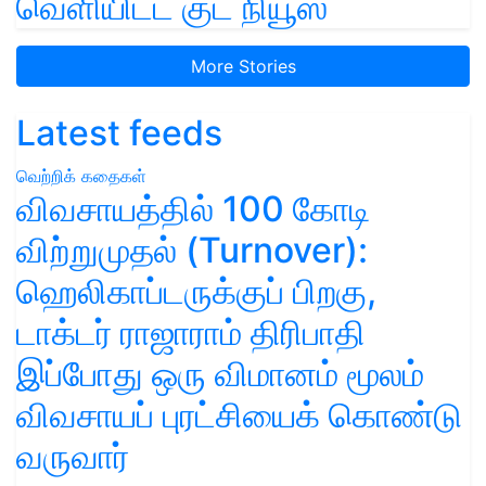
வெளியிட்ட குட் நியூஸ்
More Stories
Latest feeds
வெற்றிக் கதைகள்
விவசாயத்தில் 100 கோடி
விற்றுமுதல் (Turnover):
ஹெலிகாப்டருக்குப் பிறகு,
டாக்டர் ராஜாராம் திரிபாதி
இப்போது ஒரு விமானம் மூலம்
விவசாயப் புரட்சியைக் கொண்டு
வருவார்