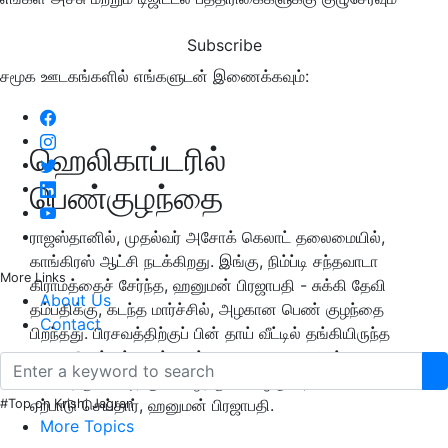
Subscribe
சமூக ஊடகங்களில் எங்களுடன் இணைக்கவும்:
ஹெலிகாப்டரில்
பெண்குழந்தை
ராஜஸ்தானில், முதல்வர் அசோக் கெலாட் தலைமையில்,
காங்கிரஸ் ஆட்சி நடக்கிறது. இங்கு, நிம்ப்டி சந்தவாடா
More Links
கிராமத்தைச் சேர்ந்த, ஹனுமன் பிரஜாபதி - சுக்கி தேவி
About Us
தம்பதிக்கு, கடந்த மார்ச்சில், அழகான பெண் குழந்தை
Contact
பிறந்தது. பிரசவத்திற்குப் பின் தாய் வீட்டில் தங்கியிருந்த
மனைவி மற்றும் குழந்தைக்கு தடபுடலாக வரவேற்பு
கொடுத்து, வீட்டிற்கு அழைத்து வர, ஒரு ஹெலிகாப்டரை
ஏற்பாடு செய்தார், ஹனுமன் பிரஜாபதி.
#Top on Krishi Jagran
More Topics