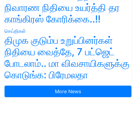
நிவாரண நிதியை உயர்த்தி தர
காங்கிரஸ் கோரிக்கை..!!
செய்திகள்
திமுக குடும்ப உறுப்பினர்கள்
நிதியை வைத்தே, 7 பட்ஜெட்
போடலாம்.. மா விவசாயிகளுக்கு
கொடுங்க: பிரேமலதா
More News