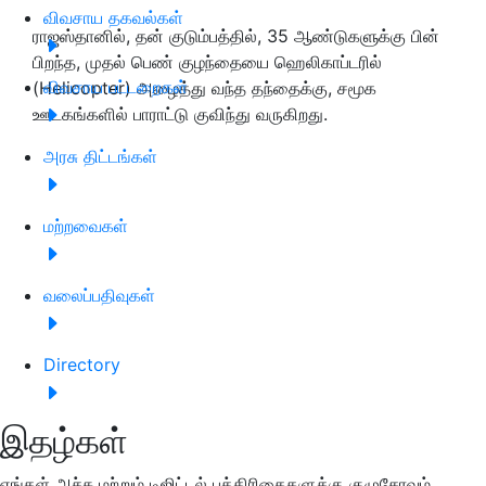
விவசாய தகவல்கள்
ராஜஸ்தானில், தன் குடும்பத்தில், 35 ஆண்டுகளுக்கு பின்
பிறந்த, முதல் பெண் குழந்தையை ஹெலிகாப்டரில்
விவசாய பட்டறைகள்
(Helicopter) அழைத்து வந்த தந்தைக்கு, சமூக
ஊடகங்களில் பாராட்டு குவிந்து வருகிறது.
அரசு திட்டங்கள்
மற்றவைகள்
வலைப்பதிவுகள்
Directory
இதழ்கள்
எங்கள் அச்சு மற்றும் டிஜிட்டல் பத்திரிகைகளுக்கு குழுசேரவும்