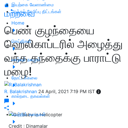
இயற்கை வேளாண்மை
மற்றவை
அஞ்சல் சேமிப்பு திட்டங்கள்
Home
பெண் குழந்தையை
ஹெலிகாப்டரில் அழைத்து
செய்திகள்
வந்த தந்தைக்கு பாராட்டு
வாழ்வும் நலமும்
மழை!
தோட்டக்கலை
R. Balakrishnan
24 April, 2021 7:19 PM IST
கால்நடை தகவல்கள்
வெற்றிக் கதைகள்
Credit : Dinamalar