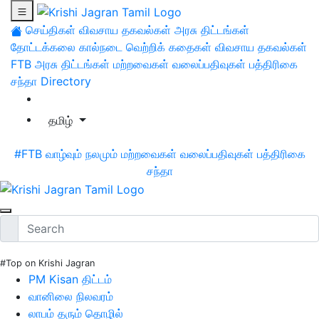
செய்திகள்
விவசாய தகவல்கள்
அரசு திட்டங்கள்
தோட்டக்கலை
கால்நடை
வெற்றிக் கதைகள்
விவசாய தகவல்கள்
FTB
அரசு திட்டங்கள்
மற்றவைகள்
வலைப்பதிவுகள்
பத்திரிகை
சந்தா
Directory
தமிழ்
#FTB
வாழ்வும் நலமும்
மற்றவைகள்
வலைப்பதிவுகள்
பத்திரிகை
சந்தா
#Top on Krishi Jagran
PM Kisan திட்டம்
வானிலை நிலவரம்
லாபம் தரும் தொழில்