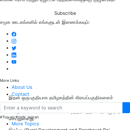
Subscribe
சமூக ஊடகங்களில் எங்களுடன் இணைக்கவும்:
More Links
About Us
Contact
இதன் ஒருபகுதியாக தமிழகத்தின் கிராமப்பகுதிகளைச்
சேர்ந்த
கால்நடை
விவசாயிகளுக்கு மொத்தம் 25 ஆயிரம்
கால்நடை கொட்டகைகளைக் கட்டித்தர மத்திய அரசு முடிவு
#Top on Krishi Jagran
செய்துள்ளது.
More Topics
இதற்கு (Rural Development and Panchayat Raj