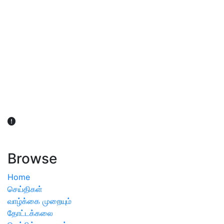
விவசாயிகள் நலன் கருதி சாகுபடி தொடர்பான சந்தேகம்
ஏற்பட்டால் வேளாண் விஞ்ஞானிகளை அணுகலாம்: தமிழக அரசு
அறிவிப்பு
Browse
Home
செய்திகள்
வாழ்க்கை முறையும்
தோட்டக்கலை