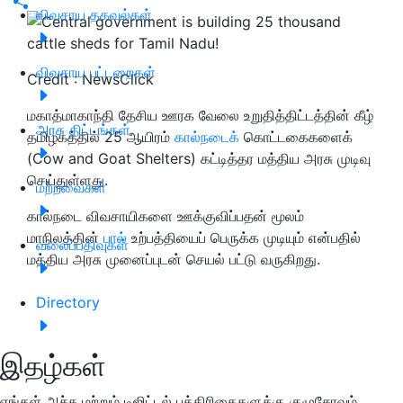
விவசாய தகவல்கள்
விவசாய பட்டறைகள்
Credit : NewsClick
மகாத்மாகாந்தி தேசிய ஊரக வேலை உறுதித்திட்டத்தின் கீழ்
அரசு திட்டங்கள்
தமிழகத்தில் 25 ஆயிரம்
கால்நடைக்
கொட்டகைகளைக்
(Cow and Goat Shelters) கட்டித்தர மத்திய அரசு முடிவு
செய்துள்ளது.
மற்றவைகள்
கால்நடை விவசாயிகளை ஊக்குவிப்பதன் மூலம்
மாநிலத்தின்
பால்
உற்பத்தியைப் பெருக்க முடியும் என்பதில்
வலைப்பதிவுகள்
மத்திய அரசு முனைப்புடன் செயல் பட்டு வருகிறது.
Directory
இதழ்கள்
எங்கள் அச்சு மற்றும் டிஜிட்டல் பத்திரிகைகளுக்கு குழுசேரவும்