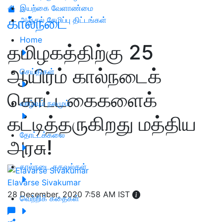
இயற்கை வேளாண்மை
கால்நடை
அஞ்சல் சேமிப்பு திட்டங்கள்
Home
தமிழகத்திற்கு 25
ஆயிரம் கால்நடைக்
செய்திகள்
கொட்டகைகளைக்
வாழ்வும் நலமும்
கட்டித்தருகிறது மத்திய
தோட்டக்கலை
அரசு!
கால்நடை தகவல்கள்
Elavarse Sivakumar
28 December, 2020 7:58 AM IST
வெற்றிக் கதைகள்