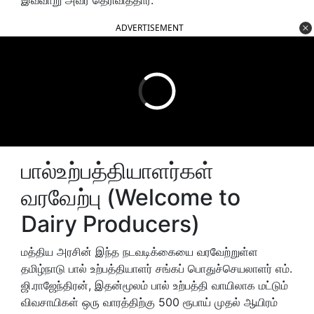
ADVERTISEMENT
பால்உற்பத்தியாளர்கள்
வரவேற்பு (Welcome to
Dairy Producers)
மத்திய அரசின் இந்த நடவடிக்கையை வரவேற்றுள்ள
தமிழ்நாடு பால் உற்பத்தியாளர் சங்கப் பொதுச்செயலாளர் எம்.
ஜி.ராஜேந்திரன், இதன்மூலம் பால் உற்பத்தி வாயிலாக மட்டும்
விவசாயிகள் ஒரு வாரத்திற்கு 500 ரூபாய் முதல் ஆயிரம்