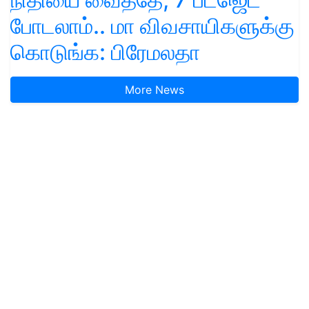
போடலாம்.. மா விவசாயிகளுக்கு
கொடுங்க: பிரேமலதா
More News