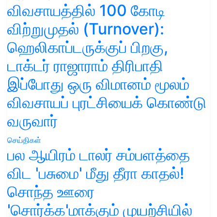
விவசாயத்தில் 100 கோடி
விற்றுமுதல் (Turnover):
ஹெலிகாப்டருக்குப் பிறகு,
டாக்டர் ராஜாராம் திரிபாதி
இப்போது ஒரு விமானம் மூலம்
விவசாயப் புரட்சியைக் கொண்டு
வருவார்
செய்திகள்
பல ஆயிரம் டாலர் சம்பளத்தை
விட 'பசுமை' மீது தீரா காதல்!
சொந்த ஊரை
'சொர்க்க'மாக்கும் முயற்சியில்