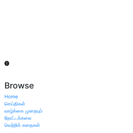
விவசாயிகள் நலன் கருதி சாகுபடி தொடர்பான சந்தேகம்
ஏற்பட்டால் வேளாண் விஞ்ஞானிகளை அணுகலாம்: தமிழக அரசு
அறிவிப்பு
Browse
Home
செய்திகள்
வாழ்க்கை முறையும்
தோட்டக்கலை
வெற்றிக் கதைகள்