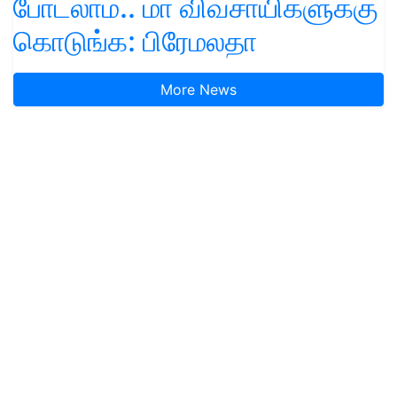
போடலாம்.. மா விவசாயிகளுக்கு
கொடுங்க: பிரேமலதா
More News