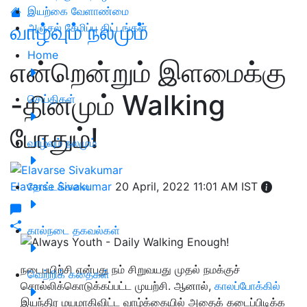
இயற்கை வேளாண்மை
வாழ்வும் நலமும்
அஞ்சல் சேமிப்பு திட்டங்கள்
Home
என்றென்றும் இளமைக்கு
-தினமும் Walking
செய்திகள்
போதும்!
வாழ்வும் நலமும்
Elavarse Sivakumar
தோட்டக்கலை
20 April, 2022 11:01 AM IST
கால்நடை தகவல்கள்
நடைபயிற்சி என்பது நம் சிறுவயது முதல் நமக்குச்
வெற்றிக் கதைகள்
சொல்லிக்கொடுக்கப்பட்ட முயற்சி. ஆனால்,
காலப்போக்கில்
இயந்திர மயமாகிவிட்ட வாழ்க்கையில் அதைக் கடைப்பிடிக்க