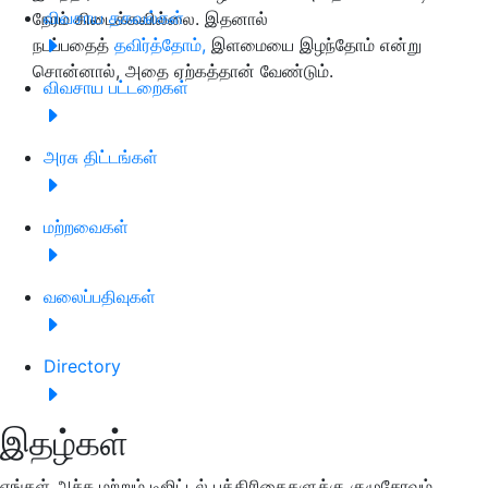
விவசாய தகவல்கள்
நேரம் கிடைக்கவில்லை. இதனால்
நடப்பதைத்
தவிர்த்தோம்,
இளமையை இழந்தோம் என்று
சொன்னால், அதை ஏற்கத்தான் வேண்டும்.
விவசாய பட்டறைகள்
அரசு திட்டங்கள்
மற்றவைகள்
வலைப்பதிவுகள்
Directory
இதழ்கள்
எங்கள் அச்சு மற்றும் டிஜிட்டல் பத்திரிகைகளுக்கு குழுசேரவும்