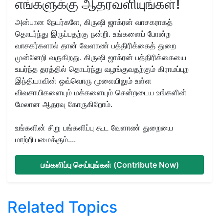
எங்களுக்கு ஆதரவளியுங்கள்!
அன்பான நேயர்களே, கிருஷி ஜாக்ரன் வாசகராகத்
தொடர்ந்து இருப்பதற்கு நன்றி. உங்களைப் போன்ற
வாசகர்களால் தான் வேளாண் பத்திரிக்கைத் துறை
முன்னேறி வருகிறது. கிருஷி ஜாக்ரன் பத்திரிக்கையை
உயர்ந்த தரத்தில் தொடர்ந்து வழங்குவதற்கும் கிராமப்புற
இந்தியாவின் ஒவ்வொரு மூலையிலும் உள்ள
விவசாயிகளையும் மக்களையும் சென்றடைய உங்களின்
மேலான ஆதரவு கோருகிறோம்.
உங்களின் சிறு பங்களிப்பு கூட வேளாண் துறையை
மாற்றியமைக்கும்....
பங்களிப்பு செய்யுங்கள் (Contribute Now)
Related Topics