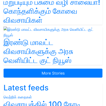
மறுபடியும் பசுமை வழி சாலையா!
கொந்தளிக்கும் கோவை
விவசாயிகள்
இரண்டு மாவட்ட
விவசாயிகளுக்கு அரசு
வெளியிட்ட குட் நியூஸ்
More Stories
Latest feeds
வெற்றிக் கதைகள்
விவசாயத்தில் 100 கோடி