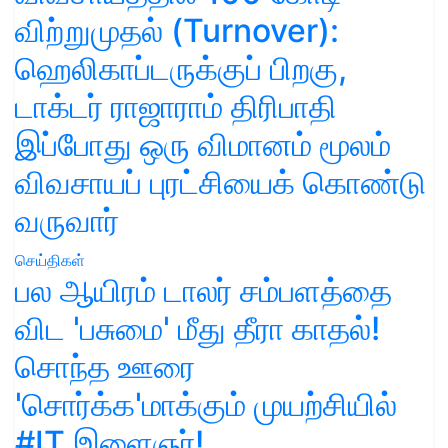
விற்றுமுதல் (Turnover):
ஹெலிகாப்டருக்குப் பிறகு,
டாக்டர் ராஜாராம் திரிபாதி
இப்போது ஒரு விமானம் மூலம்
விவசாயப் புரட்சியைக் கொண்டு
வருவார்
செய்திகள்
பல ஆயிரம் டாலர் சம்பளத்தை
விட 'பசுமை' மீது தீரா காதல்!
சொந்த ஊரை
'சொர்க்க'மாக்கும் முயற்சியில்
#IT இளைஞர்!