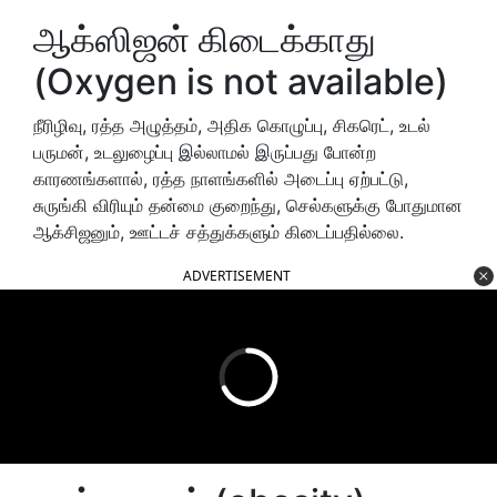
ஆக்ஸிஜன் கிடைக்காது
(Oxygen is not available)
நீரிழிவு, ரத்த அழுத்தம், அதிக கொழுப்பு, சிகரெட், உடல்
பருமன், உடலுழைப்பு இல்லாமல் இருப்பது போன்ற
காரணங்களால், ரத்த நாளங்களில் அடைப்பு ஏற்பட்டு,
சுருங்கி விரியும் தன்மை குறைந்து, செல்களுக்கு போதுமான
ஆக்சிஜனும், ஊட்டச் சத்துக்களும் கிடைப்பதில்லை.
ADVERTISEMENT