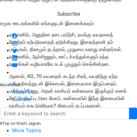
Subscribe
சமூக ஊடகங்களில் எங்களுடன் இணைக்கவும்:
ஏனெனில், அனுதின நடைபயிற்சி, நமக்கு வயதானத்
தோற்றம் ஏற்படுவதைத் தடுக்கிறது. இதைத்தான் நம்
பாட்டிகள், தினமும் நடந்தால், முதுமை வராது என்றார்கள்.
ஏனெனில், ஆக்சிஜனும், ஊட்டச்சத்துக்களும் ரத்த
நாளங்கள் வழியாகவே உடல் முழுதும் செல்கின்றன.
ஆனால், 60, 70 வயதைக் கடந்த சிலர், வயதிற்கு ஏற்ற
வயோதிகத்துடன் இல்லாமல், இளமையாக இருப்பதைப்
More Links
பார்க்கும்போது, அதன் ரகசியம் என்னவாக இருக்கும் எனக்
About Us
கேட்டு வியப்பு அடைவோம். உண்மையில் இந்த இளமையின்
Contact
ரகசியம் எது தெரியுமா? தினமும் நடப்பதுதான்.
#Top on Krishi Jagran
More Topics