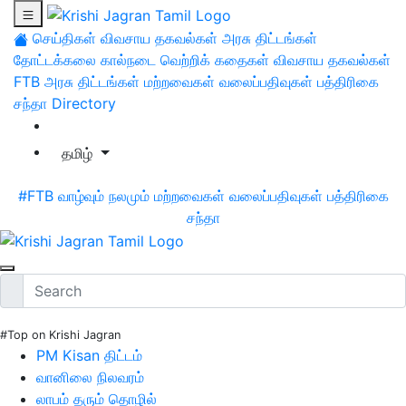
செய்திகள்
விவசாய தகவல்கள்
அரசு திட்டங்கள்
தோட்டக்கலை
கால்நடை
வெற்றிக் கதைகள்
விவசாய தகவல்கள்
FTB
அரசு திட்டங்கள்
மற்றவைகள்
வலைப்பதிவுகள்
பத்திரிகை
சந்தா
Directory
தமிழ்
#FTB
வாழ்வும் நலமும்
மற்றவைகள்
வலைப்பதிவுகள்
பத்திரிகை
சந்தா
#Top on Krishi Jagran
PM Kisan திட்டம்
வானிலை நிலவரம்
லாபம் தரும் தொழில்