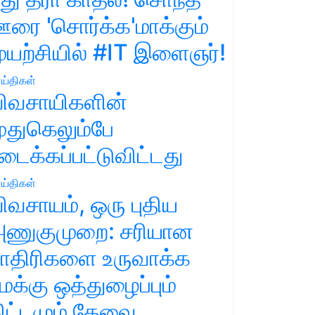
ரை 'சொர்க்க'மாக்கும்
ுயற்சியில் #IT இளைஞர்!
ய்திகள்
ிவசாயிகளின்
ுதுகெலும்பே
டைக்கப்பட்டுவிட்டது
ய்திகள்
ிவசாயம், ஒரு புதிய
ணுகுமுறை: சரியான
ாதிரிகளை உருவாக்க
மக்கு ஒத்துழைப்பும்
ிட்டமும் தேவை.