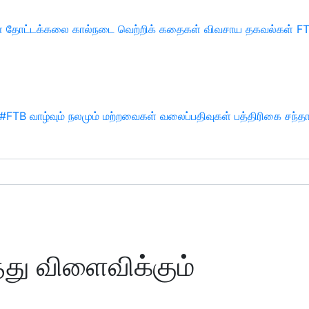
்
தோட்டக்கலை
கால்நடை
வெற்றிக் கதைகள்
விவசாய தகவல்கள்
F
#FTB
வாழ்வும் நலமும்
மற்றவைகள்
வலைப்பதிவுகள்
பத்திரிகை சந்த
்து விளைவிக்கும்