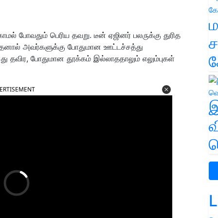
ம
ல் போவதும் பெரிய தவறு. டீன் ஏஜினர் பலருக்கு துரித
ச
 இதனால் அவர்களுக்கு போதுமான ஊட்டச்சத்து
க
ு தவிர, போதுமான தூக்கம் இல்லாததாலும் எலும்புகள்
ERTISEMENT
இ
வ
வ
L