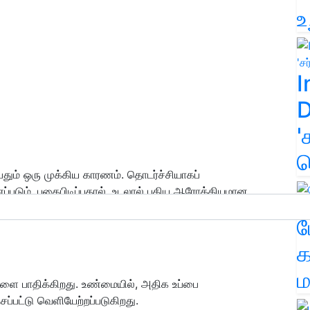
உ
I
D
'
க
்பதும் ஒரு முக்கிய காரணம். தொடர்ச்சியாகப்
ணப்படும். புகைபிடிப்பதால், உடலால் புதிய ஆரோக்கியமான
 அத்தகைய சூழ்நிலையில், புகைபிடிப்பவர்களின் எலும்புகள்
ம
க
ம
களை பாதிக்கிறது. உண்மையில், அதிக உப்பை
ப்பட்டு வெளியேற்றப்படுகிறது.