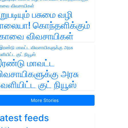
றுபடியும் பசுமை வழி
ாலையா! கொந்தளிக்கும்
ோவை விவசாயிகள்
ரண்டு மாவட்ட
ிவசாயிகளுக்கு அரசு
ெளியிட்ட குட் நியூஸ்
More Stories
atest feeds