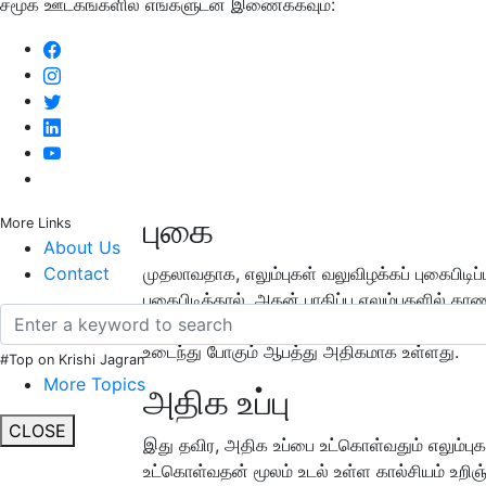
சமூக ஊடகங்களில் எங்களுடன் இணைக்கவும்:
புகை
More Links
About Us
Contact
முதலாவதாக, எலும்புகள் வலுவிழக்கப் புகைபிடிப
புகைபிடித்தால், அதன் பாதிப்பு எலும்புகளில் கா
எலும்பு திசுக்களை எளிதில் உருவாக்க முடியாது.
உடைந்து போகும் ஆபத்து அதிகமாக உள்ளது.
#Top on Krishi Jagran
More Topics
அதிக உப்பு
CLOSE
இது தவிர, அதிக உப்பை உட்கொள்வதும் எலும்பு
உட்கொள்வதன் மூலம் உடல் உள்ள கால்சியம் உறிஞ்ச