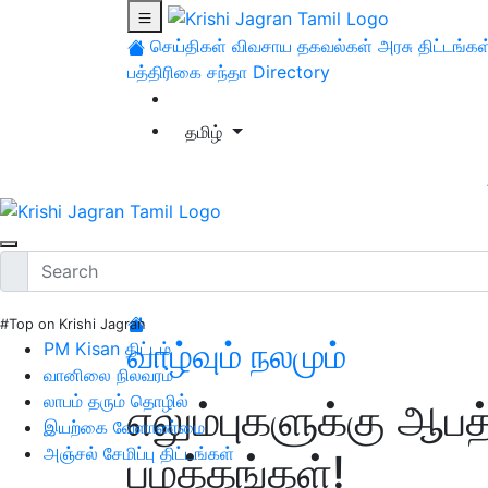
செய்திகள்
விவசாய தகவல்கள்
அரசு திட்டங்கள
பத்திரிகை சந்தா
Directory
தமிழ்
#Top on Krishi Jagran
வாழ்வும் நலமும்
PM Kisan திட்டம்
வானிலை நிலவரம்
லாபம் தரும் தொழில்
எலும்புகளுக்கு ஆபத
இயற்கை வேளாண்மை
அஞ்சல் சேமிப்பு திட்டங்கள்
பழக்கங்கள்!