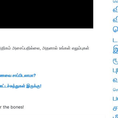
வெ
வ
வ
ஹ
ட
இ
லை அதிகம் அசைப்பதில்லை, அதனால் உங்கள் எலும்புகள்
ம
ப
ன உணவை சாப்பிடலாமா?
வ
டச்சுத்துகள் இருக்கு!
செ
ப
ச
r the bones!
ம