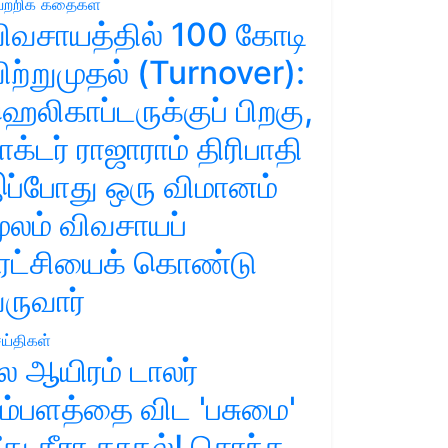
ற்றிக் கதைகள்
ிவசாயத்தில் 100 கோடி
ிற்றுமுதல் (Turnover):
ெலிகாப்டருக்குப் பிறகு,
ாக்டர் ராஜாராம் திரிபாதி
ப்போது ஒரு விமானம்
ூலம் விவசாயப்
ுரட்சியைக் கொண்டு
ருவார்
ய்திகள்
ல ஆயிரம் டாலர்
ம்பளத்தை விட 'பசுமை'
ீது தீரா காதல்! சொந்த