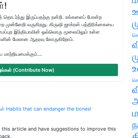
்!
ஊ
 தொடர்ந்து இருப்பதற்கு நன்றி. உங்களைப் போன்ற
ம
ை முன்னேறி வருகிறது. கிருஷி ஜாக்ரன் பத்திரிக்கையை
ிராமப்புற இந்தியாவின் ஒவ்வொரு மூலையிலும் உள்ள
செ
களின் மேலான ஆதரவு கோருகிறோம்.
வ
ம
மாற்றியமைக்கும்....
உ
்யுங்கள் (Contribute Now)
செ
வ
அ
ள்
Habits that can endanger the bones!
ம
ந
d this article and have suggestions to improve this
த
back.