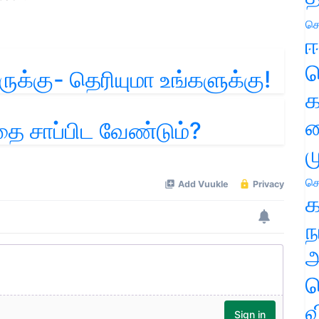
செ
ஈ
ப
ருக்கு- தெரியுமா உங்களுக்கு!
க
வ
தை சாப்பிட வேண்டும்?
ம
செ
க
ந
அ
ச
வ