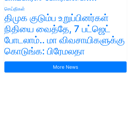
செய்திகள்
திமுக குடும்ப உறுப்பினர்கள்
நிதியை வைத்தே, 7 பட்ஜெட்
போடலாம்.. மா விவசாயிகளுக்கு
கொடுங்க: பிரேமலதா
More News