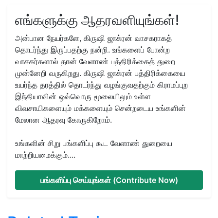
எங்களுக்கு ஆதரவளியுங்கள்!
அன்பான நேயர்களே, கிருஷி ஜாக்ரன் வாசகராகத்
தொடர்ந்து இருப்பதற்கு நன்றி. உங்களைப் போன்ற
வாசகர்களால் தான் வேளாண் பத்திரிக்கைத் துறை
முன்னேறி வருகிறது. கிருஷி ஜாக்ரன் பத்திரிக்கையை
உயர்ந்த தரத்தில் தொடர்ந்து வழங்குவதற்கும் கிராமப்புற
இந்தியாவின் ஒவ்வொரு மூலையிலும் உள்ள
விவசாயிகளையும் மக்களையும் சென்றடைய உங்களின்
மேலான ஆதரவு கோருகிறோம்.
உங்களின் சிறு பங்களிப்பு கூட வேளாண் துறையை
மாற்றியமைக்கும்....
பங்களிப்பு செய்யுங்கள் (Contribute Now)