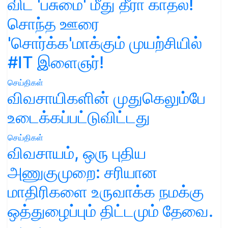
விட 'பசுமை' மீது தீரா காதல்!
சொந்த ஊரை
'சொர்க்க'மாக்கும் முயற்சியில்
#IT இளைஞர்!
செய்திகள்
விவசாயிகளின் முதுகெலும்பே
உடைக்கப்பட்டுவிட்டது
செய்திகள்
விவசாயம், ஒரு புதிய
அணுகுமுறை: சரியான
மாதிரிகளை உருவாக்க நமக்கு
ஒத்துழைப்பும் திட்டமும் தேவை.