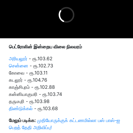
பெட்ரோலின் இன்றைய விலை நிலவரம்
அரியலூர்
- ரூ.103.62
சென்னை
- ரூ.102.73
கோவை - ரூ.103.11
கடலூர் - ரூ.104.76
காஞ்சிபுரம் - ரூ.102.88
கன்னியாகுமரி - ரூ.103.74
தருமபுரி - ரூ.103.98
திண்டுக்கல்
- ரூ.103.68
மேலும் படிக்க:
முதியோருக்குக் கட்டணமில்லா பஸ் பாஸ்-ஐ
பெறத் தேதி அறிவிப்பு!