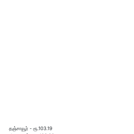
தஞ்சாவூர் - ரூ.103.19