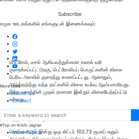
Subscribe
சமூக ஊடகங்களில் எங்களுடன் இணைக்கவும்:
பெட்ரோல், டீசல் ஆகியவற்றுக்கான கலால் வரி
குறைக்கப்பட்ட பிறகு, பெட்ரோலியப் பொருட்களின் விலை
பெரிய அளவில் குறைந்து காணப்பட்டது. ஆனாலும்,
அடுத்தடுத்து வந்த நாட்களில் விலை உயர்வு ஆரம்பமாகியது.
More Links
இந்த வாரத்தின் முதல் நாளான இன்றும் விலையேற்றப்பட்டு
About Us
உள்ளது.
Contact
மேலும் படிக்க:
2 ரூபாயில் ரூ. 36,000 பென்ஷன் பெறும்
மத்திய அரசின் திட்டம்!
#Top on Krishi Jagran
சென்னையில் இன்று ஒரு லிட்டர் 102.73 ரூபாய் எனும்
More Topics
அளவிற்கு விற்பனை செய்யப்படுகிறது. நேற்று இதன் விலை