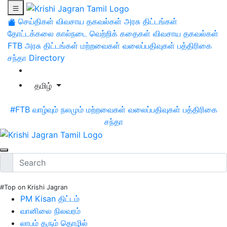
செய்திகள்
விவசாய தகவல்கள்
அரசு திட்டங்கள்
தோட்டக்கலை
கால்நடை
வெற்றிக் கதைகள்
விவசாய தகவல்கள்
FTB
அரசு திட்டங்கள்
மற்றவைகள்
வலைப்பதிவுகள்
பத்திரிகை
சந்தா
Directory
தமிழ்
#FTB
வாழ்வும் நலமும்
மற்றவைகள்
வலைப்பதிவுகள்
பத்திரிகை
சந்தா
#Top on Krishi Jagran
PM Kisan திட்டம்
வானிலை நிலவரம்
லாபம் தரும் தொழில்