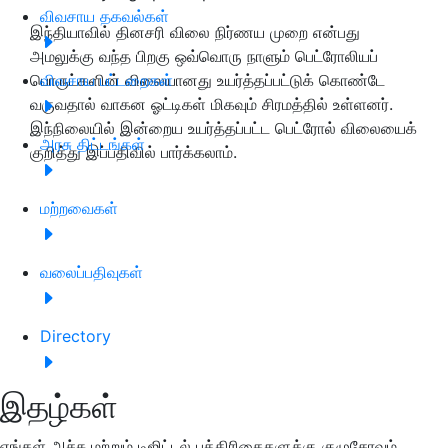
விவசாய தகவல்கள்
இந்தியாவில் தினசரி விலை நிர்ணய முறை என்பது
அமலுக்கு வந்த பிறகு ஒவ்வொரு நாளும் பெட்ரோலியப்
பொருட்களின் விலையானது உயர்த்தப்பட்டுக் கொண்டே
விவசாய பட்டறைகள்
வருவதால் வாகன ஓட்டிகள் மிகவும் சிரமத்தில் உள்ளனர்.
இந்நிலையில் இன்றைய உயர்த்தப்பட்ட பெட்ரோல் விலையைக்
அரசு திட்டங்கள்
குறித்து இப்பதிவில் பார்க்கலாம்.
மற்றவைகள்
வலைப்பதிவுகள்
Directory
இதழ்கள்
எங்கள் அச்சு மற்றும் டிஜிட்டல் பத்திரிகைகளுக்கு குழுசேரவும்