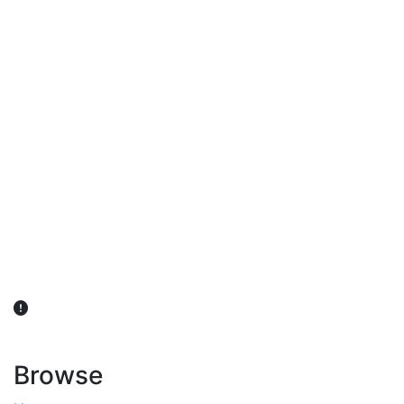
விவசாயிகள் நலன் கருதி சாகுபடி தொடர்பான சந்தேகம்
ஏற்பட்டால் வேளாண் விஞ்ஞானிகளை அணுகலாம்: தமிழக அரசு
அறிவிப்பு
Browse