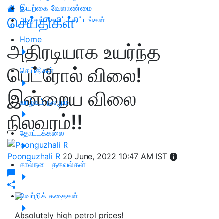
இயற்கை வேளாண்மை
செய்திகள்
அஞ்சல் சேமிப்பு திட்டங்கள்
Home
அதிரடியாக உயர்ந்த
பெட்ரோல் விலை!
செய்திகள்
இன்றைய விலை
வாழ்வும் நலமும்
நிலவரம்!!
தோட்டக்கலை
Poonguzhali R
20 June, 2022 10:47 AM IST
கால்நடை தகவல்கள்
வெற்றிக் கதைகள்
Absolutely high petrol prices!