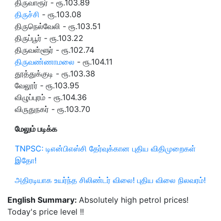
திருவாரூர் - ரூ.103.89
திருச்சி
- ரூ.103.08
திருநெல்வேலி - ரூ.103.51
திருப்பூர் - ரூ.103.22
திருவள்ளூர் - ரூ.102.74
திருவண்ணாமலை
- ரூ.104.11
தூத்துக்குடி - ரூ.103.38
வேலூர் - ரூ.103.95
விழுப்புரம் - ரூ.104.36
விருதுநகர் - ரூ.103.70
மேலும் படிக்க
TNPSC: டிஎன்பிஎஸ்சி தேர்வுக்கான புதிய விதிமுறைகள்
இதோ!
அதிரடியாக உயர்ந்த சிலிண்டர் விலை! புதிய விலை நிலவரம்!
English Summary:
Absolutely high petrol prices!
Today's price level !!