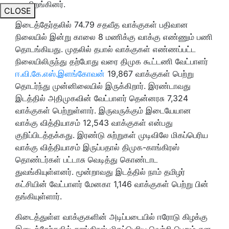
களமிறங்கினர்.
CLOSE
இடைத்தேர்தலில் 74.79 சதவீத வாக்குகள் பதிவான
நிலையில் இன்று காலை 8 மணிக்கு வாக்கு எண்ணும் பணி
தொடங்கியது. முதலில் தபால் வாக்குகள் எண்ணப்பட்ட
நிலையிலிருந்து தற்போது வரை திமுக கூட்டணி வேட்பாளர்
ஈ.வி.கே.எஸ்.இளங்கோவன்
19,867 வாக்குகள் பெற்று
தொடர்ந்து முன்னிலையில் இருக்கிறார். இரண்டாவது
இடத்தில் அதிமுகவின் வேட்பாளர் தென்னரசு 7,324
வாக்குகள் பெற்றுள்ளார். இருவருக்கும் இடையேயான
வாக்கு வித்தியாசம் 12,543 வாக்குகள் என்பது
குறிப்பிடத்தக்கது. இரண்டு சுற்றுகள் முடிவிலே மிகப்பெரிய
வாக்கு வித்தியாசம் இருப்பதால் திமுக-காங்கிரஸ்
தொண்டர்கள் பட்டாசு வெடித்து கொண்டாட
துவங்கியுள்ளனர். மூன்றாவது இடத்தில் நாம் தமிழர்
கட்சியின் வேட்பாளர் மேனகா 1,146 வாக்குகள் பெற்று பின்
தங்கியுள்ளார்.
கிடைத்துள்ள வாக்குகளின் அடிப்படையில் ஈரோடு கிழக்கு
இடைத்தேர்தலில் காங்கிரஸ் மிகப்பெரிய வெற்றி பெறும் என