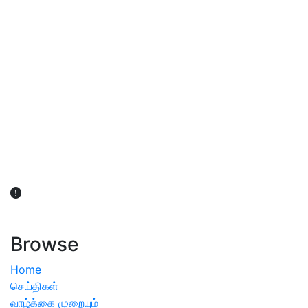
விவசாயிகள் நலன் கருதி சாகுபடி தொடர்பான சந்தேகம்
ஏற்பட்டால் வேளாண் விஞ்ஞானிகளை அணுகலாம்: தமிழக அரசு
அறிவிப்பு
Browse
Home
செய்திகள்
வாழ்க்கை முறையும்