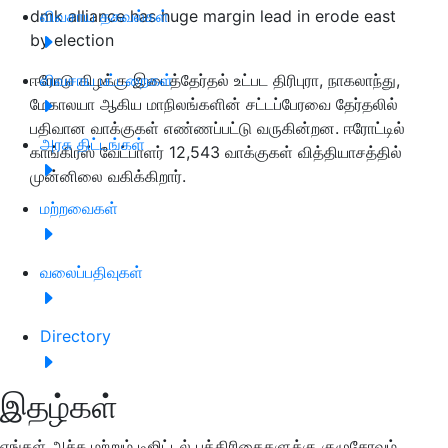
dmk alliance has huge margin lead in erode east
விவசாய தகவல்கள்
by election
ஈரோடு கிழக்கு இடைத்தேர்தல் உட்பட திரிபுரா, நாகலாந்து,
விவசாய பட்டறைகள்
மேகாலயா ஆகிய மாநிலங்களின் சட்டப்பேரவை தேர்தலில்
பதிவான வாக்குகள் எண்ணப்பட்டு வருகின்றன. ஈரோட்டில்
அரசு திட்டங்கள்
காங்கிரஸ் வேட்பாளர் 12,543 வாக்குகள் வித்தியாசத்தில்
முன்னிலை வகிக்கிறார்.
மற்றவைகள்
வலைப்பதிவுகள்
Directory
இதழ்கள்
எங்கள் அச்சு மற்றும் டிஜிட்டல் பத்திரிகைகளுக்கு குழுசேரவும்