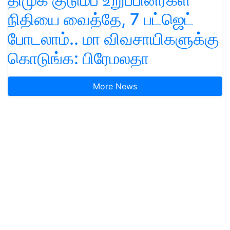
நிதியை வைத்தே, 7 பட்ஜெட்
போடலாம்.. மா விவசாயிகளுக்கு
கொடுங்க: பிரேமலதா
More News