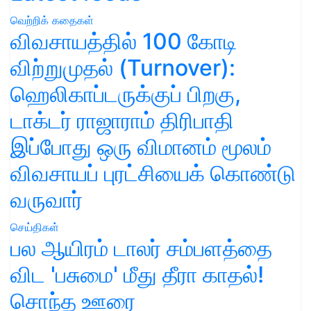
வெற்றிக் கதைகள்
விவசாயத்தில் 100 கோடி
விற்றுமுதல் (Turnover):
ஹெலிகாப்டருக்குப் பிறகு,
டாக்டர் ராஜாராம் திரிபாதி
இப்போது ஒரு விமானம் மூலம்
விவசாயப் புரட்சியைக் கொண்டு
வருவார்
செய்திகள்
பல ஆயிரம் டாலர் சம்பளத்தை
விட 'பசுமை' மீது தீரா காதல்!
சொந்த ஊரை