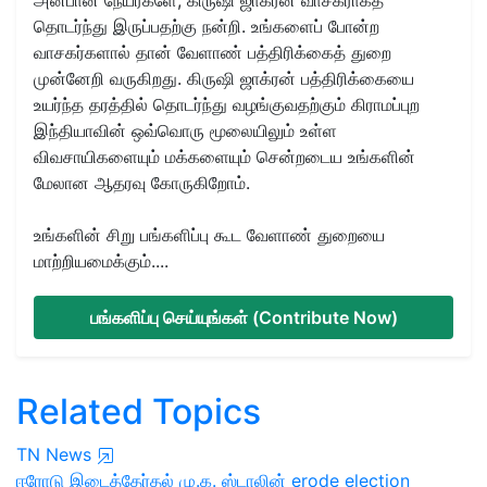
தொடர்ந்து இருப்பதற்கு நன்றி. உங்களைப் போன்ற
வாசகர்களால் தான் வேளாண் பத்திரிக்கைத் துறை
முன்னேறி வருகிறது. கிருஷி ஜாக்ரன் பத்திரிக்கையை
உயர்ந்த தரத்தில் தொடர்ந்து வழங்குவதற்கும் கிராமப்புற
இந்தியாவின் ஒவ்வொரு மூலையிலும் உள்ள
விவசாயிகளையும் மக்களையும் சென்றடைய உங்களின்
மேலான ஆதரவு கோருகிறோம்.
உங்களின் சிறு பங்களிப்பு கூட வேளாண் துறையை
மாற்றியமைக்கும்....
பங்களிப்பு செய்யுங்கள் (Contribute Now)
Related Topics
TN News
ஈரோடு
இடைத்தேர்தல்
மு.க. ஸ்டாலின்
erode election