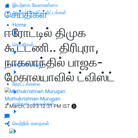
இயற்கை வேளாண்மை
செய்திகள்
அஞ்சல் சேமிப்பு திட்டங்கள்
Home
ஈரோட்டில் திமுக
கூட்டணி.. திரிபுரா,
செய்திகள்
நாகலாந்தில் பாஜக-
வாழ்வும் நலமும்
மேகாலயாவில் ட்விஸ்ட்
தோட்டக்கலை
Muthukrishnan Murugan
கால்நடை தகவல்கள்
2 March, 2023 12:31 PM IST
வெற்றிக் கதைகள்