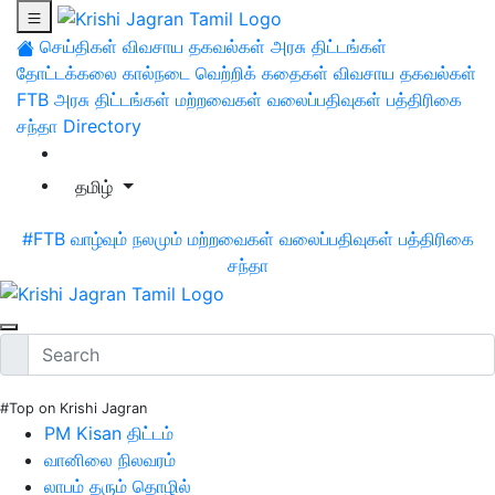
செய்திகள்
விவசாய தகவல்கள்
அரசு திட்டங்கள்
தோட்டக்கலை
கால்நடை
வெற்றிக் கதைகள்
விவசாய தகவல்கள்
FTB
அரசு திட்டங்கள்
மற்றவைகள்
வலைப்பதிவுகள்
பத்திரிகை
சந்தா
Directory
தமிழ்
#FTB
வாழ்வும் நலமும்
மற்றவைகள்
வலைப்பதிவுகள்
பத்திரிகை
சந்தா
#Top on Krishi Jagran
PM Kisan திட்டம்
வானிலை நிலவரம்
லாபம் தரும் தொழில்