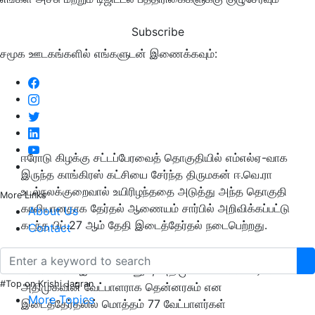
Subscribe
சமூக ஊடகங்களில் எங்களுடன் இணைக்கவும்:
ஈரோடு கிழக்கு சட்டப்பேரவைத் தொகுதியில் எம்எல்ஏ-வாக
இருந்த காங்கிரஸ் கட்சியை சேர்ந்த திருமகன் ஈ.வெ.ரா
உடல்நலக்குறைவால் உயிரிழந்ததை அடுத்து அந்த தொகுதி
More Links
காலியானதாக தேர்தல் ஆணையம் சார்பில் அறிவிக்கப்பட்டு
About Us
கடந்த பிப்.27 ஆம் தேதி இடைத்தேர்தல் நடைபெற்றது.
Contact
திமுக கூட்டணி சார்பில்
காங்கிரஸ்
கட்சியின் வேட்பாளராக
ஈ.வி.கே.எஸ்.இளங்கோவனும், அதிமுக கூட்டணி சார்பில்
#Top on Krishi Jagran
அதிமுகவின் வேட்பாளராக தென்னரசும் என
More Topics
இடைத்தேர்தலில் மொத்தம் 77 வேட்பாளர்கள்