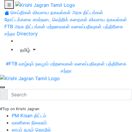
செய்திகள்
விவசாய தகவல்கள்
அரசு திட்டங்கள்
தோட்டக்கலை
கால்நடை
வெற்றிக் கதைகள்
விவசாய தகவல்கள்
FTB
அரசு திட்டங்கள்
மற்றவைகள்
வலைப்பதிவுகள்
பத்திரிகை
சந்தா
Directory
தமிழ்
#FTB
வாழ்வும் நலமும்
மற்றவைகள்
வலைப்பதிவுகள்
பத்திரிகை
சந்தா
#Top on Krishi Jagran
PM Kisan திட்டம்
வானிலை நிலவரம்
லாபம் தரும் தொழில்