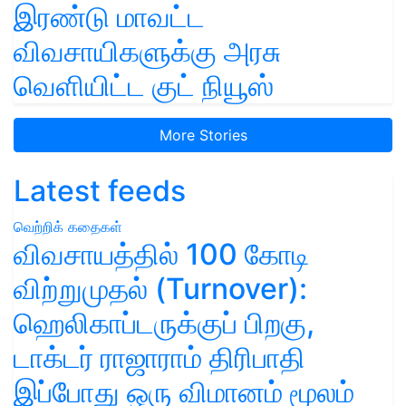
இரண்டு மாவட்ட
விவசாயிகளுக்கு அரசு
வெளியிட்ட குட் நியூஸ்
More Stories
Latest feeds
வெற்றிக் கதைகள்
விவசாயத்தில் 100 கோடி
விற்றுமுதல் (Turnover):
ஹெலிகாப்டருக்குப் பிறகு,
டாக்டர் ராஜாராம் திரிபாதி
இப்போது ஒரு விமானம் மூலம்