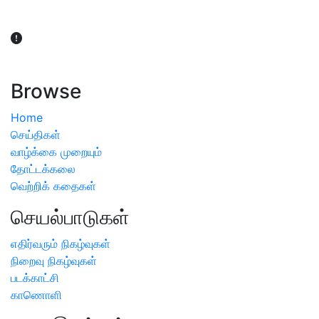
விவசாயிகள் நலன் கருதி சாகுபடி தொடர்பான சந்தேகம்
ஏற்பட்டால் வேளாண் விஞ்ஞானிகளை அணுகலாம்: தமிழக அரசு
அறிவிப்பு
Browse
Home
செய்திகள்
வாழ்க்கை முறையும்
தோட்டக்கலை
வெற்றிக் கதைகள்
செயல்பாடுகள்
எதிர்வரும் நிகழ்வுகள்
நிறைவு நிகழ்வுகள்
படக்காட்சி
காணொளி