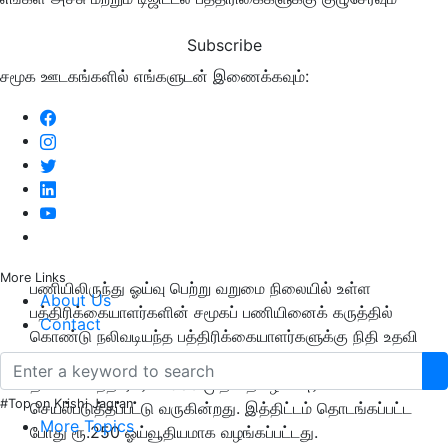
Subscribe
சமூக ஊடகங்களில் எங்களுடன் இணைக்கவும்:
More Links
பணியிலிருந்து ஓய்வு பெற்று வறுமை நிலையில் உள்ள
About Us
பத்திரிக்கையாளர்களின் சமூகப் பணியினைக் கருத்தில்
Contact
கொண்டு நலிவடியந்த பத்திரிக்கையாளர்களுக்கு நிதி உதவி
அளிக்க வகை செய்து மாதாந்திர ஓய்வூதியம் வழங்கும்
திட்டம் கடந்த ஏபரம் 1986 முதல் தமிழக அரசால்
#Top on Krishi Jagran
செயல்படுத்தப்பட்டு வருகின்றது. இத்திட்டம் தொடங்கப்பட்ட
More Topics
போது ரூ.250 ஓய்வூதியமாக வழங்கப்பட்டது.