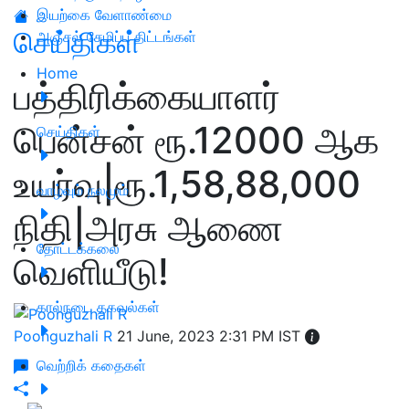
இயற்கை வேளாண்மை
செய்திகள்
அஞ்சல் சேமிப்பு திட்டங்கள்
Home
பத்திரிக்கையாளர்
பென்சன் ரூ.12000 ஆக
செய்திகள்
உயர்வு|ரூ.1,58,88,000
வாழ்வும் நலமும்
நிதி|அரசு ஆணை
தோட்டக்கலை
வெளியீடு!
கால்நடை தகவல்கள்
Poonguzhali R
21 June, 2023 2:31 PM IST
வெற்றிக் கதைகள்