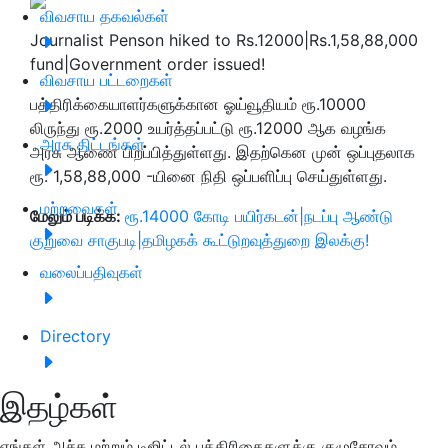
விவசாய தகவல்கள்
Journalist Penson hiked to Rs.12000|Rs.1,58,88,000
fund|Government order issued!
விவசாய பட்டறைகள்
பத்திரிக்கையாளர்களுக்கான ஓய்வூதியம் ரூ.10000
லிருந்து ரூ.2000 உயர்த்தப்பட்டு ரூ.12000 ஆக வழங்க
அரசு திட்டங்கள்
அரசு ஆணை பிறப்பித்துள்ளது. இதற்கென முன் ஒப்புதலாக
ரூ. 1,58,88,000 -யினை நிதி ஒப்பளிப்பு செய்துள்ளது.
மற்றவைகள்
மேலும் படிக்க:
ரூ.14000 கோடி பயிர்கடன்|நடப்பு ஆண்டு
குறுவை சாகுபடி|தமிழகக் கூட்டுறவுத்துறை இலக்கு!
வலைப்பதிவுகள்
Directory
இதழ்கள்
எங்கள் அச்சு மற்றும் டிஜிட்டல் பத்திரிகைகளுக்கு குழுசேரவும்