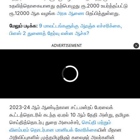
உதவித்தொகையானது தற்பொழுது ரூ.2000 உயர்த்தப்பட்டு
ரூ.12000 ஆக வழங்க
அரசு ஆணை
பிறப்பித்துள்ளது.
மேலும் படிக்க:
9 மாவட்டங்களுக்கு ஆரஞ்சு எச்சரிக்கை,
பிளஸ் 2 துணைத் தேர்வு என்ன ஆச்சு?
ADVERTISEMENT
2023-24 ஆம் ஆண்டிற்கான சட்டமன்றப் பேரவைக்
கூட்டத்தொடரில் கடந்த ஏபரல் 10 ஆம் தேதி அன்று, தமிழக
செய்தித்தொடர்பு துறை அமைச்சர்,
செய்தி மற்றும்
விளம்பரம் தொடர்பான மானியக் கோரிக்கை
யின் மீதான
அறிவிப்புகளில் முத்தமிழறிஞர் கலைஞர் அவர்களின்