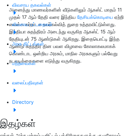
விவசாய தகவல்கள்
அனைத்து மாணவர்களின் வீடுகளிலும் ஆகஸ்ட் மாதம் 11
முதல் 17 ஆம் தேதி வரை இந்திய
தேசியக்கொடியை
ஏற்றி
வைக்க கர்நாடக உயர்கல்வித் துறை உத்தரவிட்டுள்ளது.
விவசாய பட்டறைகள்
இந்தியா சுதந்திரம் அடைந்து வருகிற ஆகஸ்ட் 15 ஆம்
தேதியுடன் 75 ஆண்டுகள் ஆகிறது. இதையொட்டி இந்த
அரசு திட்டங்கள்
ஆண்டு சுதந்திர தின பவள விழாவை கோலாகலமாகக்
கொண்டாட ஒன்றிய அரசும், மாநில அரசுகளும் பல்வேறு
நடவடிக்கைகளை எடுத்து வருகிறது.
மற்றவைகள்
வலைப்பதிவுகள்
Directory
இதழ்கள்
எங்கள் அச்சு மற்றும் டிஜிட்டல் பத்திரிகைகளுக்கு குழுசேரவும்