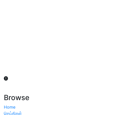
விவசாயிகள் நலன் கருதி சாகுபடி தொடர்பான சந்தேகம்
ஏற்பட்டால் வேளாண் விஞ்ஞானிகளை அணுகலாம்: தமிழக அரசு
அறிவிப்பு
Browse
Home
செய்திகள்