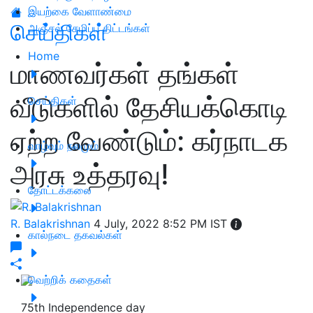
இயற்கை வேளாண்மை
செய்திகள்
அஞ்சல் சேமிப்பு திட்டங்கள்
Home
மாணவர்கள் தங்கள்
வீடுகளில் தேசியக்கொடி
செய்திகள்
ஏற்ற வேண்டும்: கர்நாடக
வாழ்வும் நலமும்
அரசு உத்தரவு!
தோட்டக்கலை
R. Balakrishnan
4 July, 2022 8:52 PM IST
கால்நடை தகவல்கள்
வெற்றிக் கதைகள்
75th Independence day