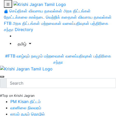
செய்திகள்
விவசாய தகவல்கள்
அரசு திட்டங்கள்
தோட்டக்கலை
கால்நடை
வெற்றிக் கதைகள்
விவசாய தகவல்கள்
FTB
அரசு திட்டங்கள்
மற்றவைகள்
வலைப்பதிவுகள்
பத்திரிகை
சந்தா
Directory
தமிழ்
#FTB
வாழ்வும் நலமும்
மற்றவைகள்
வலைப்பதிவுகள்
பத்திரிகை
சந்தா
#Top on Krishi Jagran
PM Kisan திட்டம்
வானிலை நிலவரம்
லாபம் தரும் தொழில்