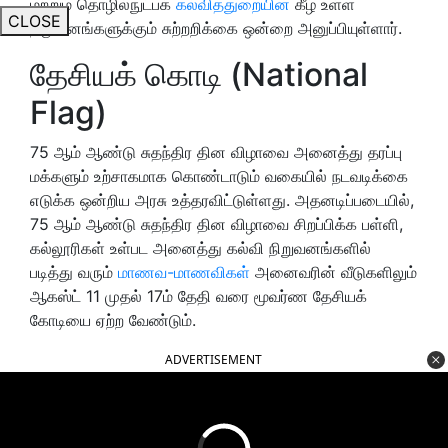
மற்றும் தொழில்நுட்பக்
கல்வித்துறையின்
கீழ் உள்ள
CLOSE
நிறுவனங்களுக்கும் சுற்றறிக்கை ஒன்றை அனுப்பியுள்ளார்.
தேசியக் கொடி (National
Flag)
75 ஆம் ஆண்டு சுதந்திர தின விழாவை அனைத்து தரப்பு
மக்களும் உற்சாகமாக கொண்டாடும் வகையில் நடவடிக்கை
எடுக்க ஒன்றிய அரசு உத்தரவிட்டுள்ளது. அதனடிப்படையில்,
75 ஆம் ஆண்டு சுதந்திர தின விழாவை சிறப்பிக்க பள்ளி,
கல்லூரிகள் உள்பட அனைத்து கல்வி நிறுவனங்களில்
படித்து வரும்
மாணவ-மாணவிகள்
அனைவரின் வீடுகளிலும்
ஆகஸ்ட் 11 முதல் 17ம் தேதி வரை மூவர்ண தேசியக்
கோடியை ஏற்ற வேண்டும்.
ADVERTISEMENT