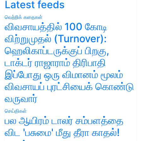
Latest feeds
வெற்றிக் கதைகள்
விவசாயத்தில் 100 கோடி
விற்றுமுதல் (Turnover):
ஹெலிகாப்டருக்குப் பிறகு,
டாக்டர் ராஜாராம் திரிபாதி
இப்போது ஒரு விமானம் மூலம்
விவசாயப் புரட்சியைக் கொண்டு
வருவார்
செய்திகள்
பல ஆயிரம் டாலர் சம்பளத்தை
விட 'பசுமை' மீது தீரா காதல்!