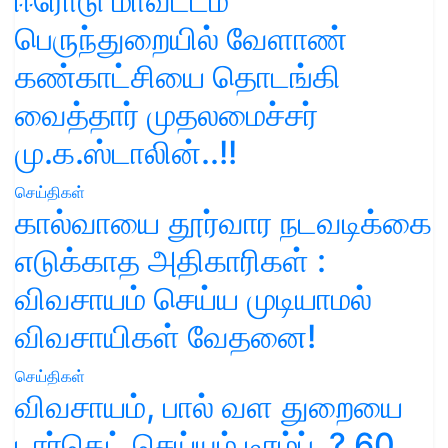
ஈரோடு மாவட்டம்
பெருந்துறையில் வேளாண்
கண்காட்சியை தொடங்கி
வைத்தார் முதலமைச்சர்
மு.க.ஸ்டாலின்..!!
செய்திகள்
கால்வாயை தூர்வார நடவடிக்கை
எடுக்காத அதிகாரிகள் :
விவசாயம் செய்ய முடியாமல்
விவசாயிகள் வேதனை!
செய்திகள்
விவசாயம், பால் வள துறையை
டார்கெட் செய்யும் டிரம்ப்..? 60