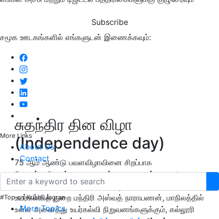
Subscribe
சமூக ஊடகங்களில் எங்களுடன் இணைக்கவும்:
சுதந்திர தின விழா
More Links
(Independence day)
About Us
Contact
75 ஆம் ஆண்டு பவளவிழாவினை சிறப்பாக
கொண்டாடுவதற்கான நடவடிக்கைகளை கர்நாடக அரசு
மேற்கொண்டு வருகிறது. அதில் ஒரு பகுதியாக கர்நாடக
உயர்கல்வித் துறை மந்திரி அஸ்வத் நாராயணன், மாநிலத்தில்
#Top on Krishi Jagran
More Topics
உள்ள அனைத்து உயர்கல்வி நிறுவனங்களுக்கும், கல்லூரி