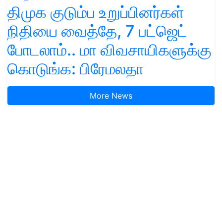
திமுக குடும்ப உறுப்பினர்கள்
நிதியை வைத்தே, 7 பட்ஜெட்
போடலாம்.. மா விவசாயிகளுக்கு
கொடுங்க: பிரேமலதா
More News