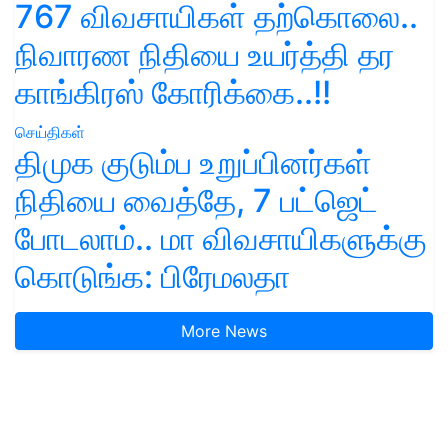
767 விவசாயிகள் தற்கொலை..
நிவாரண நிதியை உயர்த்தி தர
காங்கிரஸ் கோரிக்கை..!!
செய்திகள்
திமுக குடும்ப உறுப்பினர்கள்
நிதியை வைத்தே, 7 பட்ஜெட்
போடலாம்.. மா விவசாயிகளுக்கு
கொடுங்க: பிரேமலதா
More News