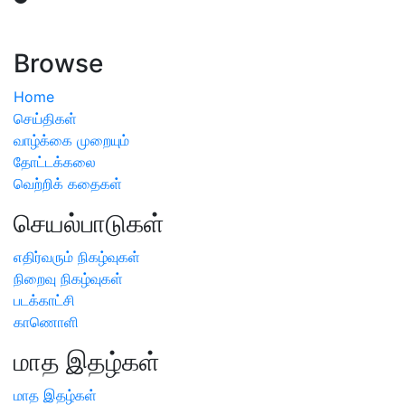
ஏற்பட்டால் வேளாண் விஞ்ஞானிகளை அணுகலாம்: தமிழக அரசு
அறிவிப்பு
Browse
Home
செய்திகள்
வாழ்க்கை முறையும்
தோட்டக்கலை
வெற்றிக் கதைகள்
செயல்பாடுகள்
எதிர்வரும் நிகழ்வுகள்
நிறைவு நிகழ்வுகள்
படக்காட்சி
காணொளி
மாத இதழ்கள்
மாத இதழ்கள்