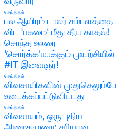
வருவார்
செய்திகள்
பல ஆயிரம் டாலர் சம்பளத்தை
விட 'பசுமை' மீது தீரா காதல்!
சொந்த ஊரை
'சொர்க்க'மாக்கும் முயற்சியில்
#IT இளைஞர்!
செய்திகள்
விவசாயிகளின் முதுகெலும்பே
உடைக்கப்பட்டுவிட்டது
செய்திகள்
விவசாயம், ஒரு புதிய
அணுகுமுறை: சரியான