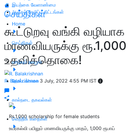
இயற்கை வேளாண்மை
செய்திகள்
அஞ்சல் சேமிப்பு திட்டங்கள்
Home
கூட்டுறவு வங்கி வழியாக
மாணவியருக்கு ரூ.1,000
செய்திகள்
உதவித்தொகை!
வாழ்வும் நலமும்
R. Balakrishnan
தோட்டக்கலை
3 July, 2022 4:55 PM IST
கால்நடை தகவல்கள்
Rs.1,000 scholarship for female students
வெற்றிக் கதைகள்
உயர்கல்வி பயிலும் மாணவியருக்கு மாதம், 1,000 ரூபாய்