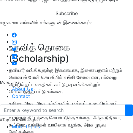
Subscribe
சமூக ஊடகங்களில் எங்களுடன் இணைக்கவும்:
உதவித் தொகை
(Scholarship)
தனியார் வங்கிகளுக்கு இணையாக, இணையதளம் மற்றும்
மொபைல் போன் செயலியில் வங்கி சேவை என, பல்வேறு
More Links
தொழில்நுட்ப வசதிகள் கூட்டுறவு வங்கிகளிலும்
About Us
செயல்படுத்தப்பட்டு உள்ளன.
Contact
தமிழக அரசு, அரசு பள்ளிகளில் படிக்கும் மாணவியர் உயர்
கல்வியில் சேருவதை ஊக்கப்படுத்த, மாதம்
1,000 ரூபாய்
வழங்கும் திட்டத்தை செயல்படுத்த உள்ளது. அந்த நிதியை,
#Top on Krishi Jagran
கூட்டுறவு வங்கிகள் வாயிலாக வழங்க, அரசு முடிவு
More Topics
செய்துள்ளது.