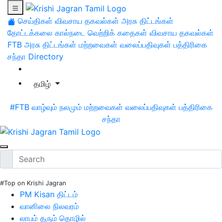
செய்திகள்
விவசாய தகவல்கள்
அரசு திட்டங்கள்
தோட்டக்கலை
கால்நடை
வெற்றிக் கதைகள்
விவசாய தகவல்கள்
FTB
அரசு திட்டங்கள்
மற்றவைகள்
வலைப்பதிவுகள்
பத்திரிகை
சந்தா
Directory
தமிழ்
#FTB
வாழ்வும் நலமும்
மற்றவைகள்
வலைப்பதிவுகள்
பத்திரிகை
சந்தா
#Top on Krishi Jagran
PM Kisan திட்டம்
வானிலை நிலவரம்
லாபம் தரும் தொழில்