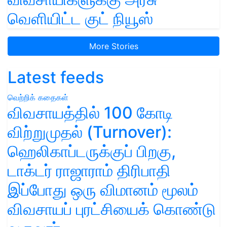
வெளியிட்ட குட் நியூஸ்
More Stories
Latest feeds
வெற்றிக் கதைகள்
விவசாயத்தில் 100 கோடி
விற்றுமுதல் (Turnover):
ஹெலிகாப்டருக்குப் பிறகு,
டாக்டர் ராஜாராம் திரிபாதி
இப்போது ஒரு விமானம் மூலம்
விவசாயப் புரட்சியைக் கொண்டு