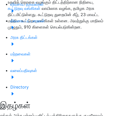
உதவித் தொகை வழங்கும் திட்டத்திற்கான நிதியை,
விவசாய தகவல்கள்
கூட்டுறவு வங்கிகள்
வாயிலாக வழங்க, தமிழக அரசு
திட்டமிட்டுள்ளது. கூட்டுறவு துறையின் கீழ், 23 மாவட்ட
மத்திய கூட்டுறவு வங்கிகள் உள்ளன. அவற்றுக்கு மாநிலம்
விவசாய பட்டறைகள்
முழுதும், 910 கிளைகள் செயல்படுகின்றன.
அரசு திட்டங்கள்
மற்றவைகள்
வலைப்பதிவுகள்
Directory
இதழ்கள்
எங்கள் அச்சு மற்றும் டிஜிட்டல் பத்திரிகைகளுக்கு குழுசேரவும்