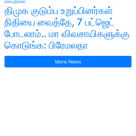
செய்திகள்
திமுக குடும்ப உறுப்பினர்கள்
நிதியை வைத்தே, 7 பட்ஜெட்
போடலாம்.. மா விவசாயிகளுக்கு
கொடுங்க: பிரேமலதா
More News