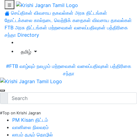
செய்திகள்
விவசாய தகவல்கள்
அரசு திட்டங்கள்
தோட்டக்கலை
கால்நடை
வெற்றிக் கதைகள்
விவசாய தகவல்கள்
FTB
அரசு திட்டங்கள்
மற்றவைகள்
வலைப்பதிவுகள்
பத்திரிகை
சந்தா
Directory
தமிழ்
#FTB
வாழ்வும் நலமும்
மற்றவைகள்
வலைப்பதிவுகள்
பத்திரிகை
சந்தா
#Top on Krishi Jagran
PM Kisan திட்டம்
வானிலை நிலவரம்
லாபம் தரும் தொழில்