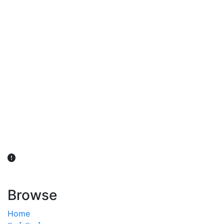
விவசாயிகள் நலன் கருதி சாகுபடி தொடர்பான சந்தேகம்
ஏற்பட்டால் வேளாண் விஞ்ஞானிகளை அணுகலாம்: தமிழக அரசு
அறிவிப்பு
Browse
Home