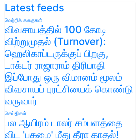
Latest feeds
வெற்றிக் கதைகள்
விவசாயத்தில் 100 கோடி
விற்றுமுதல் (Turnover):
ஹெலிகாப்டருக்குப் பிறகு,
டாக்டர் ராஜாராம் திரிபாதி
இப்போது ஒரு விமானம் மூலம்
விவசாயப் புரட்சியைக் கொண்டு
வருவார்
செய்திகள்
பல ஆயிரம் டாலர் சம்பளத்தை
விட 'பசுமை' மீது தீரா காதல்!