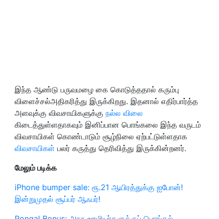
இந்த ஆண்டு பருவமழை கை கொடுத்ததால் கரும்பு
விளைச்சல்அதிகரித்து இருக்கிறது. இதனால் எதிர்பார்த்த
அளவுக்கு விவசாயிகளுக்கு
நல்ல விலை
கிடைத்துள்ளதாகவும் இனிப்பான பொங்கலை இந்த வருடம்
விவசாயிகள் கொண்டாடும் சூழ்நிலை ஏற்பட்டுள்ளதாக
விவசாயிகள்
பலர் கருத்து தெரிவித்து இருக்கின்றனர்.
மேலும் படிக்க
iPhone bumper sale: ரூ.21 ஆயிரத்துக்கு ஐபோன்!
இன்றுமுதல் சூப்பர் ஆஃபர்!
Pongal Bonus: அரசு ஊழியர்களுக்குப் பொங்கல்