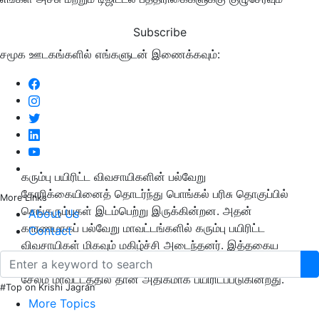
Subscribe
சமூக ஊடகங்களில் எங்களுடன் இணைக்கவும்:
கரும்பு பயிரிட்ட விவசாயிகளின் பல்வேறு
கோரிக்கையினைத் தொடர்ந்து பொங்கல் பரிசு தொகுப்பில்
More Links
செங்கரும்புகள் இடம்பெற்று இருக்கின்றன. அதன்
About Us
காரணமாகப் பல்வேறு மாவட்டங்களில் கரும்பு பயிரிட்ட
Contact
விவசாயிகள் மிகவும் மகிழ்ச்சி அடைந்தனர். இத்தகைய
செங்கரும்புகள் தமிழ்நாட்டில் எங்கும் இல்லாத அளவில்
சேலம் மாவட்டத்தில் தான் அதிகமாக பயிரிடப்படுகின்றது.
#Top on Krishi Jagran
More Topics