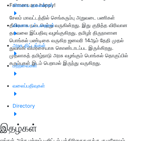
Farmers are happy!
விவசாய தகவல்கள்
சேலம் மாவட்டத்தில் செங்கரும்பு அறுவடை பணிகள்
தீவிரமாக நடைபெற்று வருகின்றது. இது குறித்த விரிவான
விவசாய பட்டறைகள்
தகவலை இப்பதிவு வழங்குகிறது. தமிழர் திருநாளான
பொங்கல் பண்டிகை வருகிற ஜனவரி 14ஆம் தேதி முதல்
அரசு திட்டங்கள்
துவங்கி விமர்சையாக கொண்டாடப்பட இருக்கிறது.
முதலாகத் தமிழ்நாடு அரசு வழங்கும் பொங்கல் தொகுப்பில்
கரும்புகள் இடம் பெறாமல் இருந்து வருகிறது.
மற்றவைகள்
வலைப்பதிவுகள்
Directory
இதழ்கள்
எங்கள் அச்சு மற்றும் டிஜிட்டல் பத்திரிகைகளுக்கு குழுசேரவும்