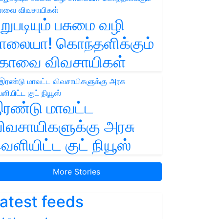
றுபடியும் பசுமை வழி
ாலையா! கொந்தளிக்கும்
ோவை விவசாயிகள்
ரண்டு மாவட்ட
ிவசாயிகளுக்கு அரசு
ெளியிட்ட குட் நியூஸ்
More Stories
atest feeds