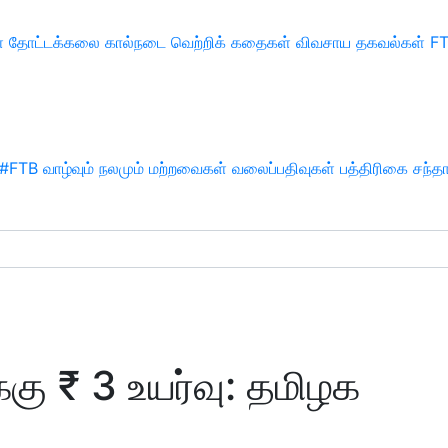
்
தோட்டக்கலை
கால்நடை
வெற்றிக் கதைகள்
விவசாய தகவல்கள்
F
#FTB
வாழ்வும் நலமும்
மற்றவைகள்
வலைப்பதிவுகள்
பத்திரிகை சந்த
்கு ₹ 3 உயர்வு: தமிழக