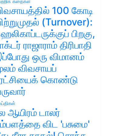
ற்றிக் கதைகள்
ிவசாயத்தில் 100 கோடி
ிற்றுமுதல் (Turnover):
ெலிகாப்டருக்குப் பிறகு,
ாக்டர் ராஜாராம் திரிபாதி
ப்போது ஒரு விமானம்
ூலம் விவசாயப்
ுரட்சியைக் கொண்டு
ருவார்
ய்திகள்
ல ஆயிரம் டாலர்
ம்பளத்தை விட 'பசுமை'
ீது தீரா காதல்! சொந்த