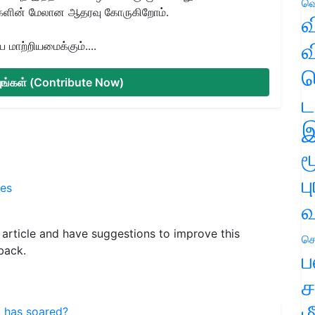
வெ
களின் மேலான ஆதரவு கோருகிறோம்.
வ
வ
மாற்றியமைக்கும்....
ஹ
்யுங்கள் (Contribute Now)
ட
இ
ம
ப
res
வ
s article and have suggestions to improve this
செ
back.
ப
ச
ம