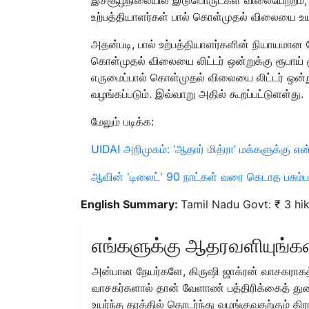
உற்பத்தியாளர்கள் பால் கொள்முதல் விலையை உய
அதன்படி, பால் உற்பத்தியாளர்களின் நியாயமான
கொள்முதல் விலையை லிட்டர் ஒன்றுக்கு ரூபாய் மூ
எருமைப்பால் கொள்முதல் விலையை லிட்டர் ஒன்றுக்
வழங்கப்படும். இவ்வாறு அதில் கூறப்பட்டுளள்து.
மேலும் படிக்க:
UIDAI அறிமுகம்: ‘ஆதார் மித்ரா’ மக்களுக்கு
ஆவின் 'டிலைட்' 90 நாட்கள் வரை கெடாத பசும்ப
English Summary:
Tamil Nadu Govt: ₹ 3 hike
எங்களுக்கு ஆதரவளியுங்கள
அன்பான நேயர்களே, கிருஷி ஜாக்ரன் வாசகராகத்
வாசகர்களால் தான் வேளாண் பத்திரிக்கைத் துற
உயர்ந்த தரத்தில் தொடர்ந்து வழங்குவதற்கும் க