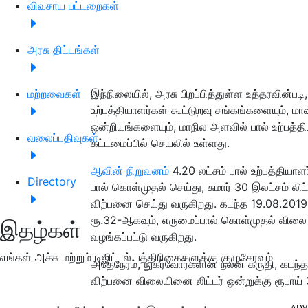
விவசாய பட்டறைகள்
அரசு திட்டங்கள்
மற்றவைகள்
இந்நிலையில், அரசு பிறப்பித்துள்ள உத்தரவின்படி,
உற்பத்தியாளர்கள் கூட்டுறவு சங்கங்களையும், மா
ஒன்றியங்களையும், மாநில அளவில் பால் உற்பத்த
வலைப்பதிவுகள்
கட்டமைப்பில் செயலில் உள்ளது.
ஆவின் நிறுவனம்
4.20 லட்சம் பால் உற்பத்தியாள
Directory
பால் கொள்முதல் செய்து, சுமார் 30 இலட்சம் லிட
விற்பனை செய்து வருகிறது. கடந்த 19.08.2019 ம
ரூ.32-ஆகவும், எருமைப்பால் கொள்முதல் விலை லி
இதழ்கள்
வழங்கப்பட்டு வருகிறது.
எங்கள் அச்சு மற்றும் டிஜிட்டல் பத்திரிகைகளுக்கு குழுசேரவும்
அதேநேரம், நுகர்வோர்களின் நலன் கருதி, கடந
விற்பனை விலையினை லிட்டர் ஒன்றுக்கு ரூபாய் 3
ADV