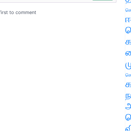
செ
ஈ
ப
க
வ
ம
செ
க
ந
அ
ச
வ