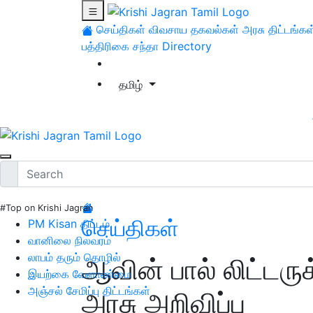
செய்திகள்
விவசாய தகவல்கள்
அரசு திட்டங்கள
பத்திரிகை சந்தா
Directory
தமிழ்
#Top on Krishi Jagran
செய்திகள்
PM Kisan திட்டம்
வானிலை நிலவரம்
லாபம் தரும் தொழில்
ஆவின் பால் லிட்டருக
இயற்கை வேளாண்மை
அஞ்சல் சேமிப்பு திட்டங்கள்
அரசு அறிவிப்பு