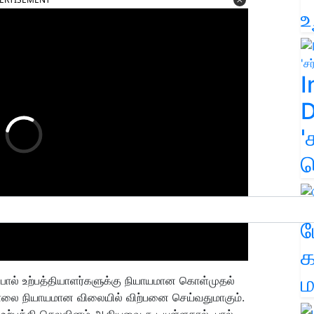
உ
I
D
'
க
ம
க
ம
 பால் உற்பத்தியாளர்களுக்கு நியாயமான கொள்முதல்
பாலை நியாயமான விலையில் விற்பனை செய்வதுமாகும்.
 உற்பத்தி செலவினம் ஆகியவை கூடியுள்ளதால், பால்