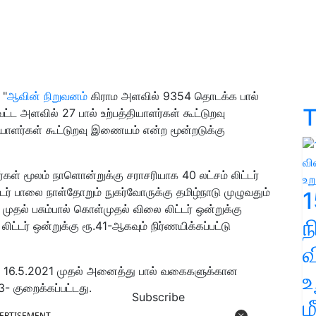
 "
ஆவின் நிறுவனம்
கிராம அளவில் 9354 தொடக்க பால்
T
வட்ட அளவில் 27 பால் உற்பத்தியாளர்கள் கூட்டுறவு
ியாளர்கள் கூட்டுறவு இணையம் என்ற மூன்றடுக்கு
ர்கள் மூலம் நாளொன்றுக்கு சராசரியாக 40 லட்சம் லிட்டர்
்டர் பாலை நாள்தோறும் நுகர்வோருக்கு தமிழ்நாடு முழுவதும்
1
ுதல் பசும்பால் கொள்முதல் விலை லிட்டர் ஒன்றுக்கு
ட்டர் ஒன்றுக்கு ரூ.41-ஆகவும் நிர்ணயிக்கப்பட்டு
வ
்த 16.5.2021 முதல் அனைத்து பால் வகைகளுக்கான
உ
- குறைக்கப்பட்டது.
Subscribe
ம
ERTISEMENT