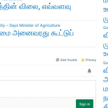
த்தின் விலை, எவ்வளவு
ஊ
ம
செ
ண்மை அனைவரது கூட்டுப்
வ
ம
உ
செ
வ
அ
ம
ந
த