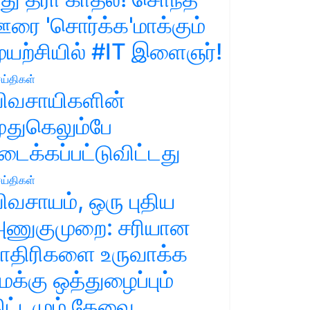
ரை 'சொர்க்க'மாக்கும்
ுயற்சியில் #IT இளைஞர்!
ய்திகள்
ிவசாயிகளின்
ுதுகெலும்பே
டைக்கப்பட்டுவிட்டது
ய்திகள்
ிவசாயம், ஒரு புதிய
ணுகுமுறை: சரியான
ாதிரிகளை உருவாக்க
மக்கு ஒத்துழைப்பும்
ிட்டமும் தேவை.