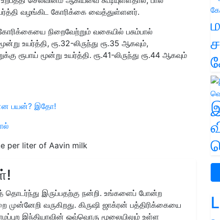
ர்த்தி வழங்கிட கோரிக்கை வைத்துள்ளனர்.
ம
 கோரிக்கையை நிறைவேற்றும் வகையில் பசும்பால்
ச
ன்று உயர்த்தி, ரூ.32-லிருந்து ரூ.35 ஆகவும்,
கு ரூபாய் மூன்று உயர்த்தி. ரூ.41-லிருந்து ரூ.44 ஆகவும்
க
இ
 என்ன பயன்? இதோ!
வ
ால்
வ
 per liter of Aavin milk
்!
 தொடர்ந்து இருப்பதற்கு நன்றி. உங்களைப் போன்ற
L
ை முன்னேறி வருகிறது. கிருஷி ஜாக்ரன் பத்திரிக்கையை
ிராமப்புற இந்தியாவின் ஒவ்வொரு மூலையிலும் உள்ள