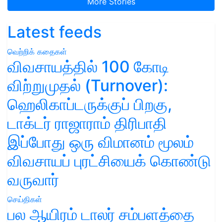
More Stories
Latest feeds
வெற்றிக் கதைகள்
விவசாயத்தில் 100 கோடி
விற்றுமுதல் (Turnover):
ஹெலிகாப்டருக்குப் பிறகு,
டாக்டர் ராஜாராம் திரிபாதி
இப்போது ஒரு விமானம் மூலம்
விவசாயப் புரட்சியைக் கொண்டு
வருவார்
செய்திகள்
பல ஆயிரம் டாலர் சம்பளத்தை