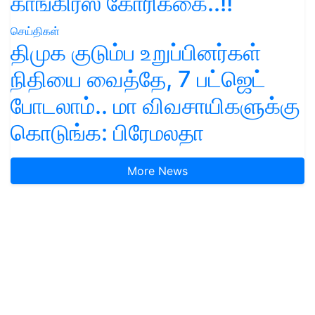
காங்கிரஸ் கோரிக்கை..!!
செய்திகள்
திமுக குடும்ப உறுப்பினர்கள்
நிதியை வைத்தே, 7 பட்ஜெட்
போடலாம்.. மா விவசாயிகளுக்கு
கொடுங்க: பிரேமலதா
More News