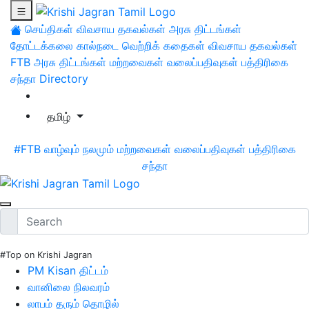
செய்திகள்
விவசாய தகவல்கள்
அரசு திட்டங்கள்
தோட்டக்கலை
கால்நடை
வெற்றிக் கதைகள்
விவசாய தகவல்கள்
FTB
அரசு திட்டங்கள்
மற்றவைகள்
வலைப்பதிவுகள்
பத்திரிகை
சந்தா
Directory
தமிழ்
#FTB
வாழ்வும் நலமும்
மற்றவைகள்
வலைப்பதிவுகள்
பத்திரிகை
சந்தா
#Top on Krishi Jagran
PM Kisan திட்டம்
வானிலை நிலவரம்
லாபம் தரும் தொழில்