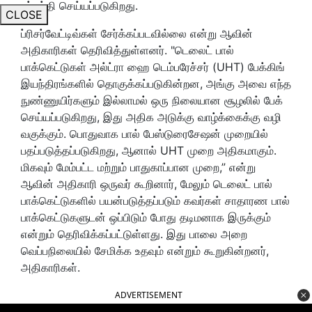
உற்பத்தி செய்யப்படுகிறது.
CLOSE
ப்ரிசர்வேட்டிவ்கள் சேர்க்கப்படவில்லை என்று ஆவின்
அதிகாரிகள் தெரிவித்துள்ளனர். "டெலைட் பால்
பாக்கெட்டுகள் அல்ட்ரா ஹை டெம்பரேச்சர் (UHT) பேக்கிங்
இயந்திரங்களில் தொகுக்கப்படுகின்றன, அங்கு அவை எந்த
நுண்ணுயிர்களும் இல்லாமல் ஒரு நிலையான சூழலில் பேக்
செய்யப்படுகிறது, இது அதிக அடுக்கு வாழ்க்கைக்கு வழி
வகுக்கும். பொதுவாக பால் பேஸ்டுரைசேஷன் முறையில்
பதப்படுத்தப்படுகிறது, ஆனால் UHT முறை அதிகமாகும்.
மிகவும் மேம்பட்ட மற்றும் பாதுகாப்பான முறை,” என்று
ஆவின் அதிகாரி ஒருவர் கூறினார், மேலும் டெலைட் பால்
பாக்கெட்டுகளில் பயன்படுத்தப்படும் கவர்கள் சாதாரண பால்
பாக்கெட்டுகளுடன் ஒப்பிடும் போது தடிமனாக இருக்கும்
என்றும் தெரிவிக்கப்பட்டுள்ளது. இது பாலை அறை
வெப்பநிலையில் சேமிக்க உதவும் என்றும் கூறுகின்றனர்,
அதிகாரிகள்.
ADVERTISEMENT