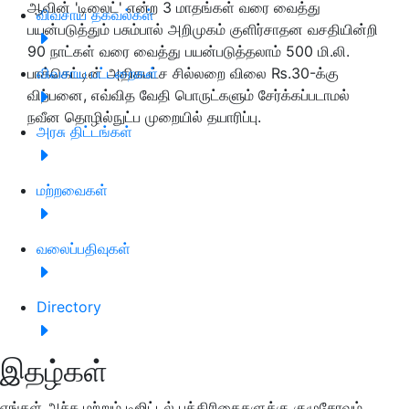
ஆவின் 'டிலைட்' என்ற 3 மாதங்கள் வரை வைத்து
விவசாய தகவல்கள்
பயன்படுத்தும் பசும்பால் அறிமுகம் குளிர்சாதன வசதியின்றி
90 நாட்கள் வரை வைத்து பயன்படுத்தலாம் 500 மி.லி.
பாக்கெட்டின் அதிகபட்ச சில்லறை விலை ₨.30-க்கு
விவசாய பட்டறைகள்
விற்பனை, எவ்வித வேதி பொருட்களும் சேர்க்கப்படாமல்
நவீன தொழில்நுட்ப முறையில் தயாரிப்பு.
அரசு திட்டங்கள்
மற்றவைகள்
வலைப்பதிவுகள்
Directory
இதழ்கள்
எங்கள் அச்சு மற்றும் டிஜிட்டல் பத்திரிகைகளுக்கு குழுசேரவும்