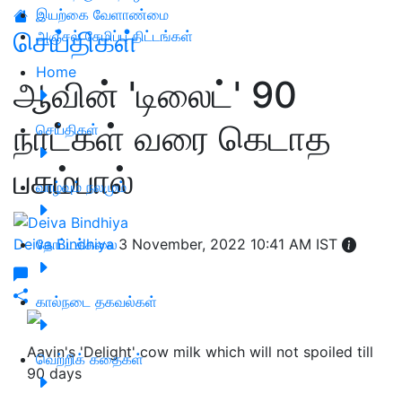
இயற்கை வேளாண்மை
செய்திகள்
அஞ்சல் சேமிப்பு திட்டங்கள்
Home
ஆவின் 'டிலைட்' 90
நாட்கள் வரை கெடாத
செய்திகள்
பசும்பால்
வாழ்வும் நலமும்
Deiva Bindhiya
தோட்டக்கலை
3 November, 2022 10:41 AM IST
கால்நடை தகவல்கள்
Aavin's 'Delight' cow milk which will not spoiled till
வெற்றிக் கதைகள்
90 days