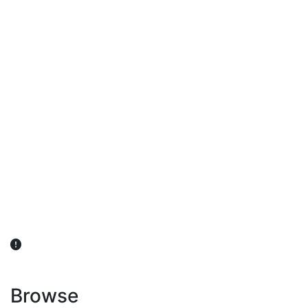
விவசாயிகள் நலன் கருதி சாகுபடி தொடர்பான சந்தேகம்
ஏற்பட்டால் வேளாண் விஞ்ஞானிகளை அணுகலாம்: தமிழக அரசு
அறிவிப்பு
Browse