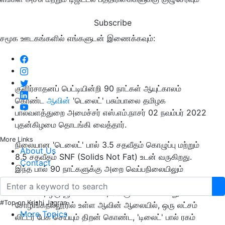
Subscribe
சமூக ஊடகங்களில் எங்களுடன் இணைக்கவும்:
குளிர்சாதனப் பெட்டியின்றி 90 நாட்கள் ஆயுட்காலம்
கொண்ட
ஆவின்
'டெலைட்' பசும்பாலை தமிழக
பால்வளத்துறை அமைச்சர் எஸ்.எம்.நாசர் 02 நவம்பர் 2022
புதன்கிழமை தொடங்கி வைத்தார்.
More Links
நிலையான 'டெலைட்' பால் 3.5 சதவீதம் கொழுப்பு மற்றும்
About Us
8.5 சதவீதம் SNF (Solids Not Fat) உடன் வருகிறது.
Contact
இந்த பால் 90 நாட்களுக்கு அறை வெப்பநிலையிலும்
சேமித்து வைக்கலாம். தற்போது, ​​500 மி.லி., 'டிலைட்' பால்
பாக்கெட், ஒரு யூனிட் விலை, 30 ரூபாயாக உள்ளது.
#Top on Krishi Jagran
சோழிங்கநல்லூரில் உள்ள ஆவின் ஆலையில், ஒரு லட்சம்
More Topics
லிட்டர் பேக் செய்யும் திறன் கொண்ட, 'டிலைட்' பால் ரகம்