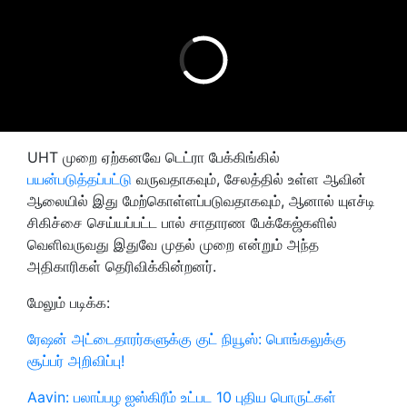
UHT முறை ஏற்கனவே டெட்ரா பேக்கிங்கில்
பயன்படுத்தப்பட்டு
வருவதாகவும், சேலத்தில் உள்ள ஆவின்
ஆலையில் இது மேற்கொள்ளப்படுவதாகவும், ஆனால் யுஎச்டி
சிகிச்சை செய்யப்பட்ட பால் சாதாரண பேக்கேஜ்களில்
வெளிவருவது இதுவே முதல் முறை என்றும் அந்த
அதிகாரிகள் தெரிவிக்கின்றனர்.
மேலும் படிக்க:
ரேஷன் அட்டைதாரர்களுக்கு குட் நியூஸ்: பொங்கலுக்கு
சூப்பர் அறிவிப்பு!
Aavin: பலாப்பழ ஐஸ்கிரீம் உட்பட 10 புதிய பொருட்கள்