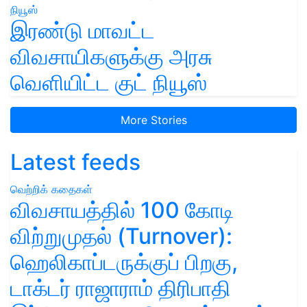
இரண்டு மாவட்ட
விவசாயிகளுக்கு அரசு
வெளியிட்ட குட் நியூஸ்
More Stories
Latest feeds
வெற்றிக் கதைகள்
விவசாயத்தில் 100 கோடி
விற்றுமுதல் (Turnover):
ஹெலிகாப்டருக்குப் பிறகு,
டாக்டர் ராஜாராம் திரிபாதி