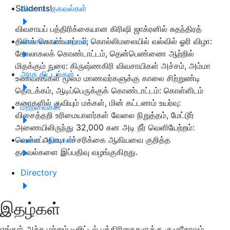
Students!
விவசாய தகவல்கள்
விவசாயப் பத்திரிக்கையான கிரிஷி ஜாக்ரனில் சுதந்திரத்
தினக் கொண்டாட்டம், கொல்லிமலையில் வல்வில் ஓரி விழா:
விவசாய பட்டறைகள்
கோலாகலக் கொண்டாட்டம், தென்பெண்ணை ஆற்றில்
மிதக்கும் நுரை: கிருஷ்ணகிரி விவசாயிகள் அச்சம், அம்மா
அரசு திட்டங்கள்
உணவகங்கள் மூலம் மாணவர்களுக்கு காலை சிற்றுண்டி
தொடக்கம், ஆடிப்பெருக்குக் கொண்டாட்டம்: கொள்ளிடம்
கரைகளில் குவியும் மக்கள், மின் கட்டணம் உயர்வு:
மற்றவைகள்
விசைத்தறி உரிமையாளர்கள் வேலை நிறுத்தம், மேட்டூர்
அணையிலிருந்து 32,000 கன அடி நீர் வெளியேற்றம்:
வெள்ள அபாய எச்சரிக்கை ஆகியவை குறித்த
வலைப்பதிவுகள்
தகவல்களை இப்பதிவு வழங்குகிறது.
Directory
இதழ்கள்
எங்கள் அச்சு மற்றும் டிஜிட்டல் பத்திரிகைகளுக்கு குழுசேரவும்