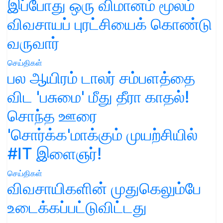
இப்போது ஒரு விமானம் மூலம்
விவசாயப் புரட்சியைக் கொண்டு
வருவார்
செய்திகள்
பல ஆயிரம் டாலர் சம்பளத்தை
விட 'பசுமை' மீது தீரா காதல்!
சொந்த ஊரை
'சொர்க்க'மாக்கும் முயற்சியில்
#IT இளைஞர்!
செய்திகள்
விவசாயிகளின் முதுகெலும்பே
உடைக்கப்பட்டுவிட்டது