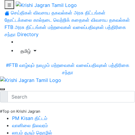
செய்திகள்
விவசாய தகவல்கள்
அரசு திட்டங்கள்
தோட்டக்கலை
கால்நடை
வெற்றிக் கதைகள்
விவசாய தகவல்கள்
FTB
அரசு திட்டங்கள்
மற்றவைகள்
வலைப்பதிவுகள்
பத்திரிகை
சந்தா
Directory
தமிழ்
#FTB
வாழ்வும் நலமும்
மற்றவைகள்
வலைப்பதிவுகள்
பத்திரிகை
சந்தா
#Top on Krishi Jagran
PM Kisan திட்டம்
வானிலை நிலவரம்
லாபம் தரும் தொழில்