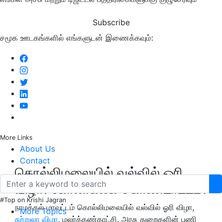
Subscribe
சமூக ஊடகங்களில் எங்களுடன் இணைக்கவும்:
More Links
About Us
Contact
கொல்லிமலையில் வல்வில் ஓரி
விழா: கோலாகலக் கொண்டாட்டம்!
#Top on Krishi Jagran
நாமக்கல் மாவட்டம் கொல்லிமலையில் வல்வில் ஓரி விழா,
More Topics
சுற்றுலா விழா
, மலர்க்கண்காட்சி, அரசு துறைகளின் பணி