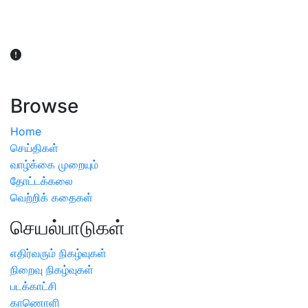
விவசாயிகள் நலன் கருதி சாகுபடி தொடர்பான சந்தேகம்
ஏற்பட்டால் வேளாண் விஞ்ஞானிகளை அணுகலாம்: தமிழக அரசு
அறிவிப்பு
Browse
Home
செய்திகள்
வாழ்க்கை முறையும்
தோட்டக்கலை
வெற்றிக் கதைகள்
செயல்பாடுகள்
எதிர்வரும் நிகழ்வுகள்
நிறைவு நிகழ்வுகள்
படக்காட்சி
காணொளி