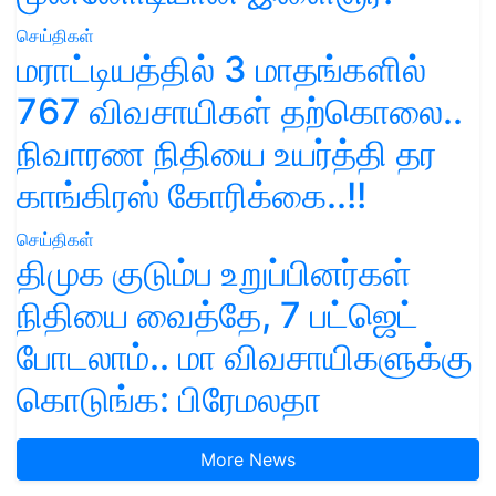
செய்திகள்
மராட்டியத்தில் 3 மாதங்களில்
767 விவசாயிகள் தற்கொலை..
நிவாரண நிதியை உயர்த்தி தர
காங்கிரஸ் கோரிக்கை..!!
செய்திகள்
திமுக குடும்ப உறுப்பினர்கள்
நிதியை வைத்தே, 7 பட்ஜெட்
போடலாம்.. மா விவசாயிகளுக்கு
கொடுங்க: பிரேமலதா
More News