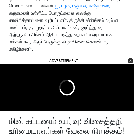
டெல்டா மாவட்ட மக்கள்
பூ, பழம், மஞ்சல், காதோலை,
கருகமணி உள்ளிட்ட பொருட்களை வைத்து
காவிரித்தாயினை வழிபட்டனர். திருச்சி ஸ்ரீரங்கம் அம்மா
மண்டபம், குடமுருட்டி அய்யாலம்மன், ஓரட்த்துரை
ஆற்றழகிய சிங்கர் ஆகிய படித்துறைகளில் ஏராளமான
மக்கள் கூடி ஆடிப்பெருக்கு விழாவினை கொண்டாடி
மகிழ்ந்தனர்.
ADVERTISEMENT
மின் கட்டணம் உயர்வு: விசைத்தறி
உரிமையாளர்கள் வேலை நிறுத்தம்!