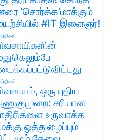
ரை 'சொர்க்க'மாக்கும்
ுயற்சியில் #IT இளைஞர்!
ய்திகள்
ிவசாயிகளின்
ுதுகெலும்பே
டைக்கப்பட்டுவிட்டது
ய்திகள்
ிவசாயம், ஒரு புதிய
ணுகுமுறை: சரியான
ாதிரிகளை உருவாக்க
மக்கு ஒத்துழைப்பும்
ிட்டமும் தேவை.