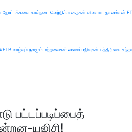
்
தோட்டக்கலை
கால்நடை
வெற்றிக் கதைகள்
விவசாய தகவல்கள்
F
#FTB
வாழ்வும் நலமும்
மற்றவைகள்
வலைப்பதிவுகள்
பத்திரிகை சந்த
ு பட்டப்படிப்பைத்
ன்றன-யுஜிசி!