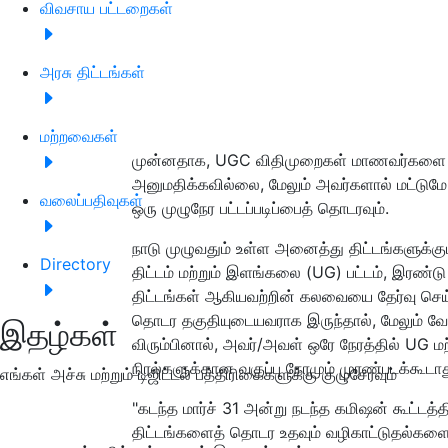
விவசாய பட்டறைகள்
அரசு திட்டங்கள்
மற்றவைகள்
முன்னதாக, UGC விதிமுறைகள் மாணவர்களை இ
அனுமதிக்கவில்லை, மேலும் அவர்களால் மட்டுமே 
வலைப்பதிவுகள்
ஒரு முழுநேர பட்டப்படிப்பைத் தொடரவும்.
நாடு முழுவதும் உள்ள அனைத்து திட்டங்களுக்கு
Directory
திட்டம் மற்றும் இளங்கலை (UG) பட்டம், இரண
திட்டங்கள் ஆகியவற்றின் கலவையை தேர்வு செ
தொடர தகுதியுடையவராக இருந்தால், மேலும் வேறு
இதழ்கள்
விரும்பினால், அவர்/அவள் ஒரே நேரத்தில் UG மற்
நிரல்களுக்கான வகுப்பு நேரமும் முரண்படக்கூடாத
எங்கள் அச்சு மற்றும் டிஜிட்டல் பத்திரிகைகளுக்கு குழுசேரவும்
"கடந்த மார்ச் 31 அன்று நடந்த கமிஷன் கூட்டத்
திட்டங்களைத் தொடர உதவும் வழிகாட்டுதல்களை