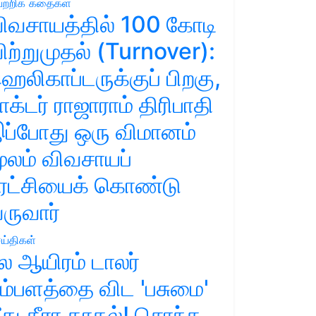
ற்றிக் கதைகள்
ிவசாயத்தில் 100 கோடி
ிற்றுமுதல் (Turnover):
ெலிகாப்டருக்குப் பிறகு,
ாக்டர் ராஜாராம் திரிபாதி
ப்போது ஒரு விமானம்
ூலம் விவசாயப்
ுரட்சியைக் கொண்டு
ருவார்
ய்திகள்
ல ஆயிரம் டாலர்
ம்பளத்தை விட 'பசுமை'
ீது தீரா காதல்! சொந்த