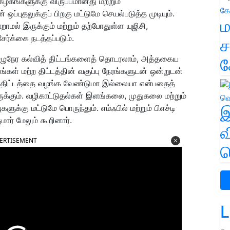
கங்களுக்கு விருப்பமானது மற்றும்
ப்புதலுக்குப் பிறகு மட்டுமே செயல்படுத்த முடியும்.
ம
மல் இருக்கும் மற்றும் தற்போதுள்ள யுஜிசி,
ர்க்கை நடத்தப்படும்.
ச
ுழுநேர கல்வித் திட்டங்களைத் தொடரலாம், அத்தகைய
க
ேரங்கள் மற்ற திட்டத்தின் வகுப்பு நேரங்களுடன் ஒன்றுடன்
 திட்டத்தை வழங்க வேண்டுமா இல்லையா என்பதைத்
ுக்கும். வழிகாட்டுதல்கள் இளங்கலை, முதுகலை மற்றும்
புகளுக்கு மட்டுமே பொருந்தும். எம்ஃபில் மற்றும் பிஎச்டி
இ
ுமார் மேலும் கூறினார்.
வ
ERTISEMENT
வ
L