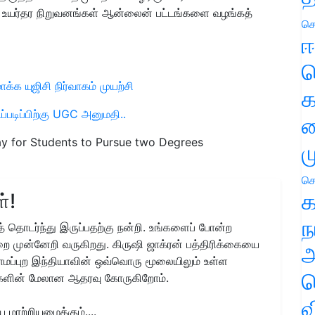
பல உயர்தர நிறுவனங்கள் ஆன்லைன் பட்டங்களை வழங்கத்
செ
ஈ
ப
க்க யுஜிசி நிர்வாகம் முயற்சி
க
்படிப்பிற்கு UGC அனுமதி..
வ
y for Students to Pursue two Degrees
ம
செ
க
்!
ந
 தொடர்ந்து இருப்பதற்கு நன்றி. உங்களைப் போன்ற
ை முன்னேறி வருகிறது. கிருஷி ஜாக்ரன் பத்திரிக்கையை
அ
ிராமப்புற இந்தியாவின் ஒவ்வொரு மூலையிலும் உள்ள
ச
களின் மேலான ஆதரவு கோருகிறோம்.
வ
மாற்றியமைக்கும்....