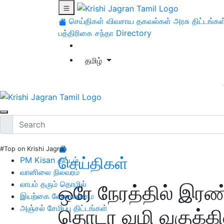
செய்திகள்
விவசாய தகவல்கள்
அரசு திட்டங்கள
பத்திரிகை சந்தா
Directory
தமிழ்
#Top on Krishi Jagran
செய்திகள்
PM Kisan திட்டம்
வானிலை நிலவரம்
லாபம் தரும் தொழில்
ஒரே நேரத்தில் இரண்ட
இயற்கை வேளாண்மை
அஞ்சல் சேமிப்பு திட்டங்கள்
தொடர வழி வகுக்கி