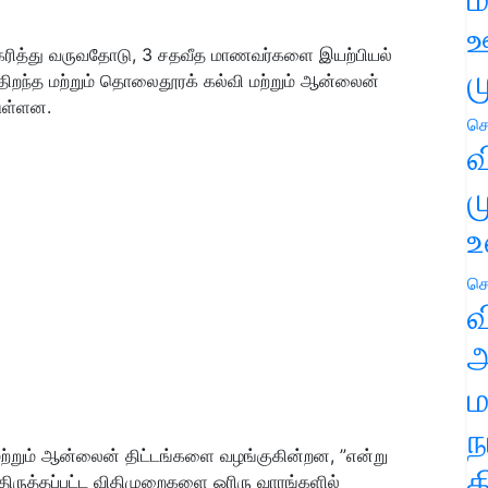
ஊ
கரித்து வருவதோடு, 3 சதவீத மாணவர்களை இயற்பியல்
ம
், திறந்த மற்றும் தொலைதூரக் கல்வி மற்றும் ஆன்லைன்
டுள்ளன.
செ
வ
ம
உ
செ
வ
அ
ம
ந
்றும் ஆன்லைன் திட்டங்களை வழங்குகின்றன, ”என்று
த
 திருத்தப்பட்ட விதிமுறைகளை ஓரிரு வாரங்களில்