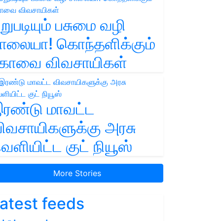
றுபடியும் பசுமை வழி
ாலையா! கொந்தளிக்கும்
ோவை விவசாயிகள்
ரண்டு மாவட்ட
ிவசாயிகளுக்கு அரசு
ெளியிட்ட குட் நியூஸ்
More Stories
atest feeds