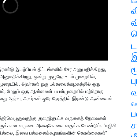
வெ
வ
வ
ஹ
ட
இ
ம
ரண்டு இயற்பியல் திட்டங்களில் சேர அனுமதிக்கிறது,
ுமதிக்கிறது, ஒன்று முழுநேர உடல் முறையில்,
ப
 முறையில். அவர்கள் ஒரு பல்கலைக்கழகத்தில் ஒரு
வ
லாம், மேலும் ஒரு ஆன்லைன் பயன்முறையில் மற்றொரு
ாவது தேர்வு, அவர்கள் ஒரே நேரத்தில் இரண்டு ஆன்லைன்
செ
ப
 தேர்வெழுதுவதற்கு குறைந்தபட்ச வருகைத் தேவைகள்
ச
புகளுக்கான வருகை அளவுகோலை வகுக்க வேண்டும். "யுஜிசி
்தவில்லை, இவை பல்கலைக்கழகங்களின் கொள்கைகள்"
ம