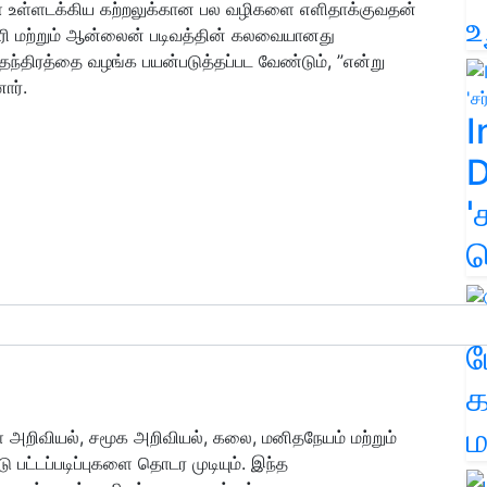
ை உள்ளடக்கிய கற்றலுக்கான பல வழிகளை எளிதாக்குவதன்
உ
ிரி மற்றும் ஆன்லைன் படிவத்தின் கலவையானது
்திரத்தை வழங்க பயன்படுத்தப்பட வேண்டும், ”என்று
ார்.
I
D
'
க
ம
க
ம
ள் அறிவியல், சமூக அறிவியல், கலை, மனிதநேயம் மற்றும்
பட்டப்படிப்புகளை தொடர முடியும். இந்த