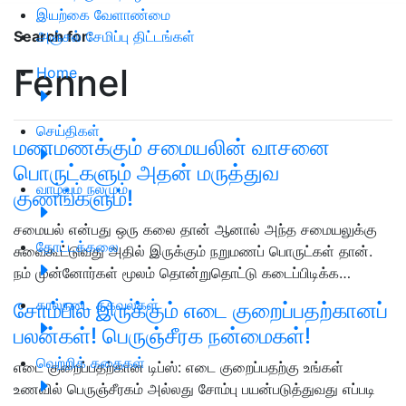
இயற்கை வேளாண்மை
அஞ்சல் சேமிப்பு திட்டங்கள்
Search for
:
Fennel
Home
செய்திகள்
மணமணக்கும் சமையலின் வாசனை
பொருட்களும் அதன் மருத்துவ
வாழ்வும் நலமும்
குணங்களும்!
சமையல் என்பது ஒரு கலை தான் ஆனால் அந்த சமையலுக்கு
தோட்டக்கலை
சுவைகூட்டுவது அதில் இருக்கும் நறுமணப் பொருட்கள் தான்.
நம் முன்னோர்கள் மூலம் தொன்றுதொட்டு கடைப்பிடிக்க…
கால்நடை தகவல்கள்
சோம்பில் இருக்கும் எடை குறைப்பதற்கானப்
பலன்கள்! பெருஞ்சீரக நன்மைகள்!
வெற்றிக் கதைகள்
எடை குறைப்பதற்கான டிப்ஸ்: எடை குறைப்பதற்கு உங்கள்
உணவில் பெருஞ்சீரகம் அல்லது சோம்பு பயன்படுத்துவது எப்படி