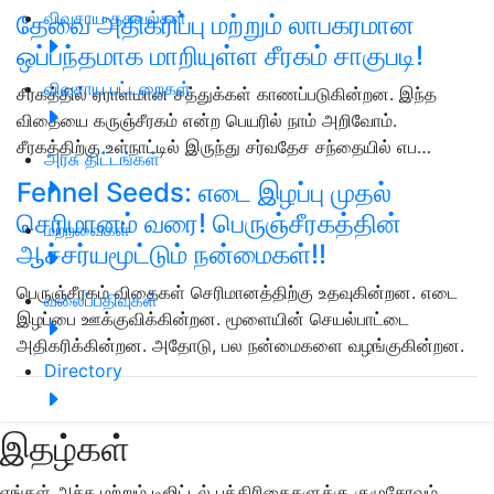
விவசாய தகவல்கள்
தேவை அதிகரிப்பு மற்றும் லாபகரமான
ஒப்பந்தமாக மாறியுள்ள சீரகம் சாகுபடி!
விவசாய பட்டறைகள்
சீரகத்தில் ஏராளமான சத்துக்கள் காணப்படுகின்றன. இந்த
விதையை கருஞ்சீரகம் என்ற பெயரில் நாம் அறிவோம்.
சீரகத்திற்கு உள்நாட்டில் இருந்து சர்வதேச சந்தையில் எப…
அரசு திட்டங்கள்
Fennel Seeds: எடை இழப்பு முதல்
செரிமானம் வரை! பெருஞ்சீரகத்தின்
மற்றவைகள்
ஆச்சர்யமூட்டும் நன்மைகள்!!
பெருஞ்சீரகம் விதைகள் செரிமானத்திற்கு உதவுகின்றன. எடை
வலைப்பதிவுகள்
இழப்பை ஊக்குவிக்கின்றன. மூளையின் செயல்பாட்டை
அதிகரிக்கின்றன. அதோடு, பல நன்மைகளை வழங்குகின்றன.
Directory
இதழ்கள்
எங்கள் அச்சு மற்றும் டிஜிட்டல் பத்திரிகைகளுக்கு குழுசேரவும்