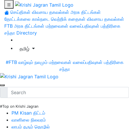
செய்திகள்
விவசாய தகவல்கள்
அரசு திட்டங்கள்
தோட்டக்கலை
கால்நடை
வெற்றிக் கதைகள்
விவசாய தகவல்கள்
FTB
அரசு திட்டங்கள்
மற்றவைகள்
வலைப்பதிவுகள்
பத்திரிகை
சந்தா
Directory
தமிழ்
#FTB
வாழ்வும் நலமும்
மற்றவைகள்
வலைப்பதிவுகள்
பத்திரிகை
சந்தா
#Top on Krishi Jagran
PM Kisan திட்டம்
வானிலை நிலவரம்
லாபம் தரும் தொழில்