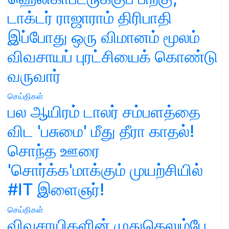
டாக்டர் ராஜாராம் திரிபாதி
இப்போது ஒரு விமானம் மூலம்
விவசாயப் புரட்சியைக் கொண்டு
வருவார்
செய்திகள்
பல ஆயிரம் டாலர் சம்பளத்தை
விட 'பசுமை' மீது தீரா காதல்!
சொந்த ஊரை
'சொர்க்க'மாக்கும் முயற்சியில்
#IT இளைஞர்!
செய்திகள்
விவசாயிகளின் முதுகெலும்பே