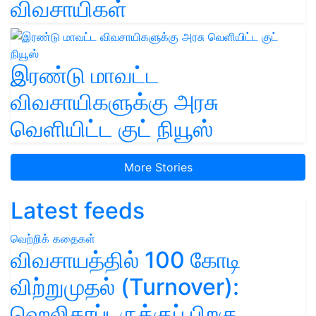
விவசாயிகள்
இரண்டு மாவட்ட
விவசாயிகளுக்கு அரசு
வெளியிட்ட குட் நியூஸ்
More Stories
Latest feeds
வெற்றிக் கதைகள்
விவசாயத்தில் 100 கோடி
விற்றுமுதல் (Turnover):
ஹெலிகாப்டருக்குப் பிறகு,