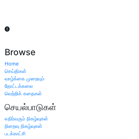
விவசாயிகள் நலன் கருதி சாகுபடி தொடர்பான சந்தேகம்
ஏற்பட்டால் வேளாண் விஞ்ஞானிகளை அணுகலாம்: தமிழக அரசு
அறிவிப்பு
Browse
Home
செய்திகள்
வாழ்க்கை முறையும்
தோட்டக்கலை
வெற்றிக் கதைகள்
செயல்பாடுகள்
எதிர்வரும் நிகழ்வுகள்
நிறைவு நிகழ்வுகள்
படக்காட்சி