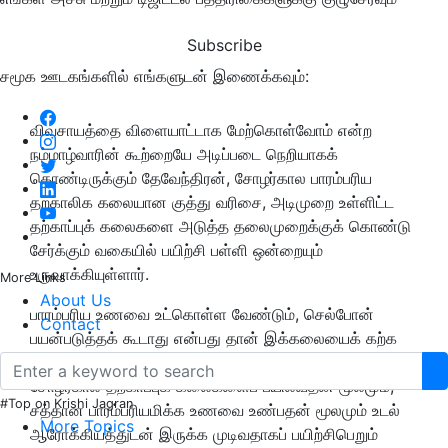
Subscribe
சமூக ஊடகங்களில் எங்களுடன் இணைக்கவும்:
விவசாயத்தை விளையாட்டாக மேற்கொள்வோம் என்ற
நம்மாழ்வாரின் கூற்றையே அடிப்படை நெறியாகக்
கொண்டிருக்கும் தேவேந்திரன், சோழர்கால பாரம்பரிய
தற்காலிக கலையான குத்து வரிசை, அடிமுறை உள்ளிட்ட
தற்காப்புக் கலைகளை அடுத்த தலைமுறைக்குக் கொண்டு
சேர்க்கும் வகையில் பயிற்சி பள்ளி ஒன்றையும்
உருவாக்கியுள்ளார்.
More Links
About Us
பாரம்பரிய உணவை உட்கொள்ள வேண்டும், செல்போன்
Contact
பயன்படுத்தக் கூடாது என்பது தான் இக்கலையைக் கற்க
முக்கிய கோட்பாடாகவும் தேவேந்திரன் வைத்திருக்கிறார்.
சோழர்கால தற்காப்புக் கலைகளைப் பயில்வதன் மூலமும்,
#Top on Krishi Jagran
சத்தான பாரம்பரியமிக்க உணவை உண்பதன் மூலமும் உடல்
More Topics
ஆரோக்கியத்துடன் இருக்க முடிவதாகப் பயிற்சிபெறும்