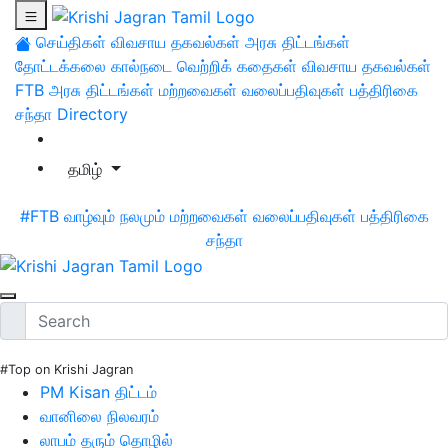
செய்திகள்
விவசாய தகவல்கள்
அரசு திட்டங்கள்
தோட்டக்கலை
கால்நடை
வெற்றிக் கதைகள்
விவசாய தகவல்கள்
FTB
அரசு திட்டங்கள்
மற்றவைகள்
வலைப்பதிவுகள்
பத்திரிகை
சந்தா
Directory
தமிழ்
#FTB
வாழ்வும் நலமும்
மற்றவைகள்
வலைப்பதிவுகள்
பத்திரிகை
சந்தா
#Top on Krishi Jagran
PM Kisan திட்டம்
வானிலை நிலவரம்
லாபம் தரும் தொழில்