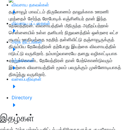
விவசாய தகவல்கள்
தஞ்சாவூர் மாவட்டம் திருவோணம் தாலுக்காக ஊரணி
புரத்தைச் சேர்ந்த ரோபோடிக் எஞ்சினியர் தான் இந்த
விவசாய பட்டறைகள்
தேவேந்திரன். விவசாயத்தின் மீதிருந்த அதீதப்பற்றால்
சென்னையில் உள்ள தனியார் நிறுவனத்தில் ஒன்றரை லட்ச
ரூபாய் ஊதியத்தை உதறித் தள்ளிவிட்டு தஞ்சாவூருக்குத்
அரசு திட்டங்கள்
திரும்பிய தேவேந்திரன் தற்போது இயற்கை விவசாயத்தில்
ஈடுபட்டு வருகிறார். நம்மாழ்வாரையே தனது வழிகாட்டியாக
ஏற்றுக்கொண்ட தேவேந்திரன் தான் மேற்கொண்டுவரும்
மற்றவைகள்
இயற்கை விவசாயத்தின் மூலம் பலருக்கும் முன்னோடியாகத்
திகழ்ந்து வருகிறார்.
வலைப்பதிவுகள்
Directory
இதழ்கள்
எங்கள் அச்சு மற்றும் டிஜிட்டல் பத்திரிகைகளுக்கு குழுசேரவும்