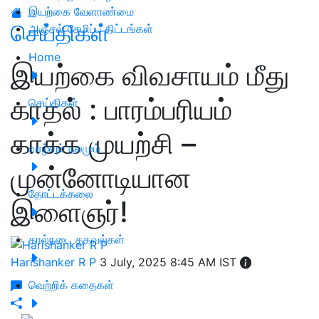
இயற்கை வேளாண்மை
செய்திகள்
அஞ்சல் சேமிப்பு திட்டங்கள்
Home
இயற்கை விவசாயம் மீது
காதல் : பாரம்பரியம்
செய்திகள்
காக்க முயற்சி –
வாழ்வும் நலமும்
முன்னோடியான
தோட்டக்கலை
இளைஞர்!
கால்நடை தகவல்கள்
Harishanker R P
3 July, 2025 8:45 AM IST
வெற்றிக் கதைகள்