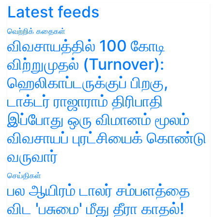
Latest feeds
வெற்றிக் கதைகள்
விவசாயத்தில் 100 கோடி
விற்றுமுதல் (Turnover):
ஹெலிகாப்டருக்குப் பிறகு,
டாக்டர் ராஜாராம் திரிபாதி
இப்போது ஒரு விமானம் மூலம்
விவசாயப் புரட்சியைக் கொண்டு
வருவார்
செய்திகள்
பல ஆயிரம் டாலர் சம்பளத்தை
விட 'பசுமை' மீது தீரா காதல்!