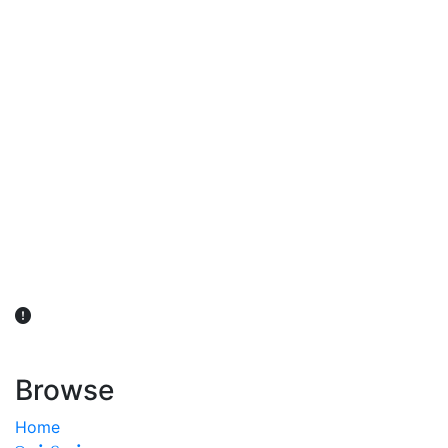
விவசாயிகள் நலன் கருதி சாகுபடி தொடர்பான சந்தேகம்
ஏற்பட்டால் வேளாண் விஞ்ஞானிகளை அணுகலாம்: தமிழக அரசு
அறிவிப்பு
Browse
Home