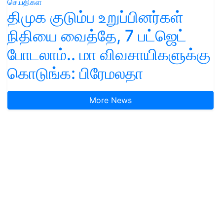
செய்திகள்
திமுக குடும்ப உறுப்பினர்கள்
நிதியை வைத்தே, 7 பட்ஜெட்
போடலாம்.. மா விவசாயிகளுக்கு
கொடுங்க: பிரேமலதா
More News