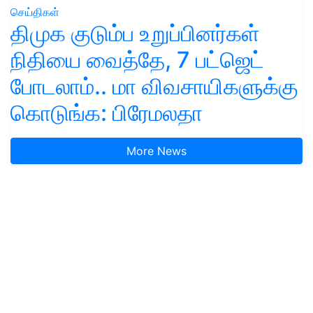
செய்திகள்
திமுக குடும்ப உறுப்பினர்கள்
நிதியை வைத்தே, 7 பட்ஜெட்
போடலாம்.. மா விவசாயிகளுக்கு
கொடுங்க: பிரேமலதா
More News