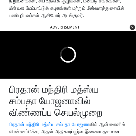
நிறுவனங்கள், சுய உதவிக் குழுக்கள், மீன்பிடி சங்கங்கள்,
மீன்வள மேம்பாட்டுக் கழகங்கள் மற்றும் மீன்வளத்துறையில்
பணிபுரிபவர்கள் ஆகியோர் அடங்குவர்.
ADVERTISEMENT
பிரதான் மந்திரி மத்ஸ்ய
சம்பதா யோஜனாவில்
விண்ணப்ப செயல்முறை
பிரதான் மந்திரி மத்ஸ்ய சம்பதா யோஜனா
வில் ஆன்லைனில்
விண்ணப்பிக்க, அதன் அதிகாரப்பூர்வ இணையதளமான