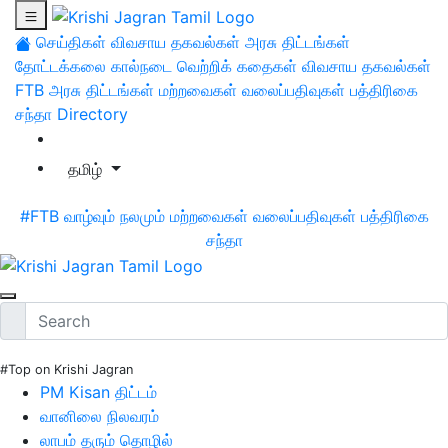
செய்திகள்
விவசாய தகவல்கள்
அரசு திட்டங்கள்
தோட்டக்கலை
கால்நடை
வெற்றிக் கதைகள்
விவசாய தகவல்கள்
FTB
அரசு திட்டங்கள்
மற்றவைகள்
வலைப்பதிவுகள்
பத்திரிகை
சந்தா
Directory
தமிழ்
#FTB
வாழ்வும் நலமும்
மற்றவைகள்
வலைப்பதிவுகள்
பத்திரிகை
சந்தா
#Top on Krishi Jagran
PM Kisan திட்டம்
வானிலை நிலவரம்
லாபம் தரும் தொழில்