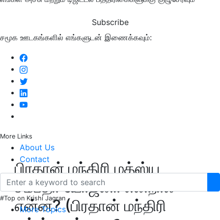
Subscribe
சமூக ஊடகங்களில் எங்களுடன் இணைக்கவும்:
More Links
About Us
Contact
பிரதான் மந்திரி மத்ஸ்ய
சம்பதா யோஜனா என்றால்
#Top on Krishi Jagran
என்ன? (பிரதான் மந்திரி
More Topics