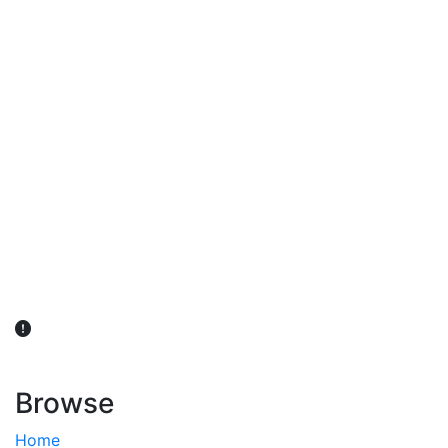
விவசாயிகள் நலன் கருதி சாகுபடி தொடர்பான சந்தேகம்
ஏற்பட்டால் வேளாண் விஞ்ஞானிகளை அணுகலாம்: தமிழக அரசு
அறிவிப்பு
Browse
Home