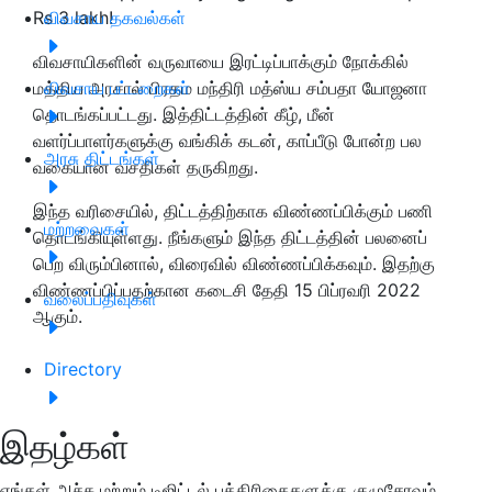
Rs 3 lakh!
விவசாய தகவல்கள்
விவசாயிகளின் வருவாயை இரட்டிப்பாக்கும் நோக்கில்
மத்திய அரசால் பிரதம மந்திரி மத்ஸ்ய சம்பதா யோஜனா
விவசாய பட்டறைகள்
தொடங்கப்பட்டது. இத்திட்டத்தின் கீழ், மீன்
வளர்ப்பாளர்களுக்கு வங்கிக் கடன், காப்பீடு போன்ற பல
அரசு திட்டங்கள்
வகையான வசதிகள் தருகிறது.
இந்த வரிசையில், திட்டத்திற்காக விண்ணப்பிக்கும் பணி
மற்றவைகள்
தொடங்கியுள்ளது. நீங்களும் இந்த திட்டத்தின் பலனைப்
பெற விரும்பினால், விரைவில் விண்ணப்பிக்கவும். இதற்கு
விண்ணப்பிப்பதற்கான கடைசி தேதி 15 பிப்ரவரி 2022
வலைப்பதிவுகள்
ஆகும்.
Directory
இதழ்கள்
எங்கள் அச்சு மற்றும் டிஜிட்டல் பத்திரிகைகளுக்கு குழுசேரவும்