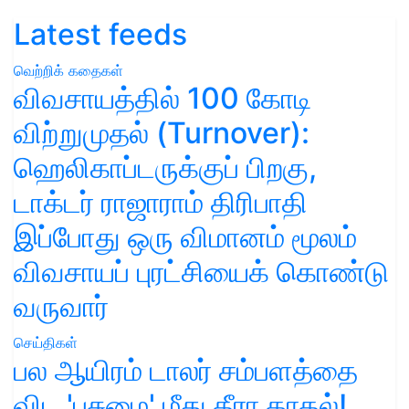
Latest feeds
வெற்றிக் கதைகள்
விவசாயத்தில் 100 கோடி
விற்றுமுதல் (Turnover):
ஹெலிகாப்டருக்குப் பிறகு,
டாக்டர் ராஜாராம் திரிபாதி
இப்போது ஒரு விமானம் மூலம்
விவசாயப் புரட்சியைக் கொண்டு
வருவார்
செய்திகள்
பல ஆயிரம் டாலர் சம்பளத்தை
விட 'பசுமை' மீது தீரா காதல்!