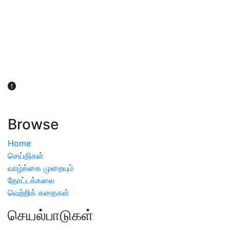
விவசாயிகள் நலன் கருதி சாகுபடி தொடர்பான சந்தேகம்
ஏற்பட்டால் வேளாண் விஞ்ஞானிகளை அணுகலாம்: தமிழக அரசு
அறிவிப்பு
Browse
Home
செய்திகள்
வாழ்க்கை முறையும்
தோட்டக்கலை
வெற்றிக் கதைகள்
செயல்பாடுகள்