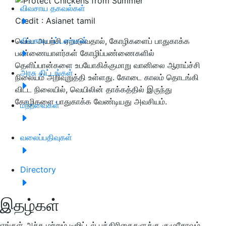
விவசாய தகவல்கள்
Credit : Asianet tamil
விவசாய பட்டறைகள்
வெப்ப அயற்சி ஏற்படுவதால், கோழிகளைப் பாதுகாக்க
பண்ணையாளர்கள் கோழிப்பண்ணைகளில்
தெளிப்பான்களை உபயோகிக்குமாறு வானிலை ஆராய்ச்சி
அரசு திட்டங்கள்
நிலையம் அறிவுறுத்தி உள்ளது. கோடை காலம் தொடங்கி
விட்ட நிலையில், வெயிலின் தாக்கத்தில் இருந்து
கோழிகளை பாதுகாக்க வேண்டியது அவசியம்.
மற்றவைகள்
வலைப்பதிவுகள்
Directory
இதழ்கள்
எங்கள் அச்சு மற்றும் டிஜிட்டல் பத்திரிகைகளுக்கு குழுசேரவும்