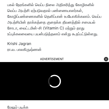
பகல் நேரங்களில் வெப்ப நிலை அதிகரித்து கோழிகளில்
வெப்ப அயற்சி ஏற்படுவதால் பண்ணையாளர்கள்,
கோழிப்பண்ணைகளில் தெளிப்பான் உபயோகிக்கலாம். வெப்ப
அயற்சியின் தாக்கத்தை குறைக்க தீவனத்தில் சமையல்
சோடா, வைட்டமின்-சி (Vitamin C) மற்றும் தாது
உப்புக்கலவையை பயன்படுத்தலாம் என்று கூறப்பட்டுள்ளது.
Krishi Jagran
ரா.வ. பாலகிருஷ்ணன்
ADVERTISEMENT
மேலும் படிக்க