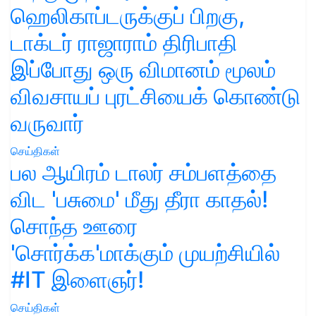
ஹெலிகாப்டருக்குப் பிறகு,
டாக்டர் ராஜாராம் திரிபாதி
இப்போது ஒரு விமானம் மூலம்
விவசாயப் புரட்சியைக் கொண்டு
வருவார்
செய்திகள்
பல ஆயிரம் டாலர் சம்பளத்தை
விட 'பசுமை' மீது தீரா காதல்!
சொந்த ஊரை
'சொர்க்க'மாக்கும் முயற்சியில்
#IT இளைஞர்!
செய்திகள்