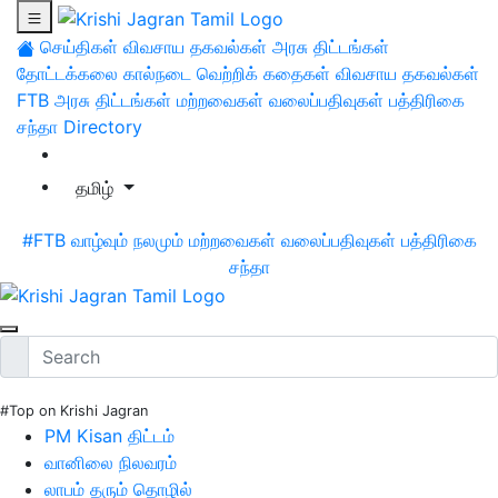
செய்திகள்
விவசாய தகவல்கள்
அரசு திட்டங்கள்
தோட்டக்கலை
கால்நடை
வெற்றிக் கதைகள்
விவசாய தகவல்கள்
FTB
அரசு திட்டங்கள்
மற்றவைகள்
வலைப்பதிவுகள்
பத்திரிகை
சந்தா
Directory
தமிழ்
#FTB
வாழ்வும் நலமும்
மற்றவைகள்
வலைப்பதிவுகள்
பத்திரிகை
சந்தா
#Top on Krishi Jagran
PM Kisan திட்டம்
வானிலை நிலவரம்
லாபம் தரும் தொழில்