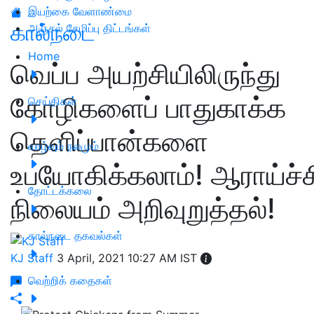
இயற்கை வேளாண்மை
கால்நடை
அஞ்சல் சேமிப்பு திட்டங்கள்
Home
வெப்ப அயற்சியிலிருந்து
கோழிகளைப் பாதுகாக்க
செய்திகள்
தெளிப்பான்களை
வாழ்வும் நலமும்
உபயோகிக்கலாம்! ஆராய்ச்ச
தோட்டக்கலை
நிலையம் அறிவுறுத்தல்!
கால்நடை தகவல்கள்
KJ Staff
3 April, 2021 10:27 AM IST
வெற்றிக் கதைகள்