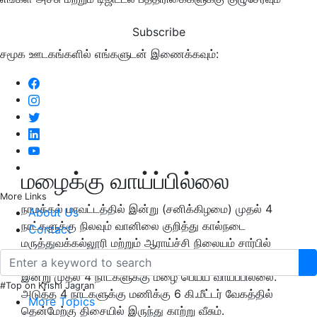
Subscribe
சமூக ஊடகங்களில் எங்களுடன் இணைக்கவும்:
மழைக்கு வாய்ப்பில்லை
More Links
நாமக்கல் மாவட்டத்தில் இன்று (சனிக்கிழமை) முதல் 4
About Us
நாட்களுக்கு நிலவும் வானிலை குறித்து கால்நடை
Contact
மருத்துவக்கல்லூரி மற்றும் ஆராய்ச்சி நிலையம் சார்பில்
வெளியிடப்பட்டு உள்ள செய்திக்குறிப்பில் கூறியிருப்பதாவது:-
இன்று முதல் 4 நாட்களுக்கு மழை பெய்ய வாய்ப்பில்லை.
#Top on Krishi Jagran
அடுத்த 4 நாட்களுக்கு மணிக்கு 6 கி.மீட்டர் வேகத்தில்
More Topics
தென்மேற்கு திசையில் இருந்து காற்று வீசும்.