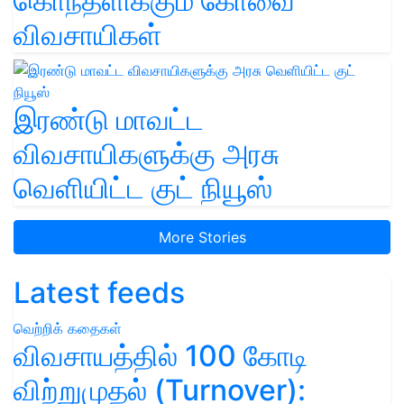
கொந்தளிக்கும் கோவை
விவசாயிகள்
இரண்டு மாவட்ட
விவசாயிகளுக்கு அரசு
வெளியிட்ட குட் நியூஸ்
More Stories
Latest feeds
வெற்றிக் கதைகள்
விவசாயத்தில் 100 கோடி
விற்றுமுதல் (Turnover):