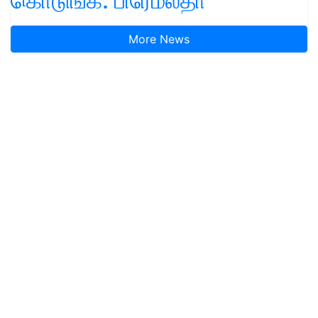
கொடுங்க: பிரேமலதா
More News