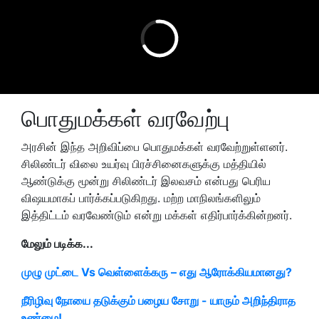
பொதுமக்கள் வரவேற்பு
அரசின் இந்த அறிவிப்பை பொதுமக்கள் வரவேற்றுள்ளனர்.
சிலிண்டர் விலை உயர்வு பிரச்சினைகளுக்கு மத்தியில்
ஆண்டுக்கு மூன்று சிலிண்டர் இலவசம் என்பது பெரிய
விஷயமாகப் பார்க்கப்படுகிறது. மற்ற மாநிலங்களிலும்
இத்திட்டம் வரவேண்டும் என்று மக்கள் எதிர்பார்க்கின்றனர்.
மேலும் படிக்க...
முழு முட்டை Vs வெள்ளைக்கரு – எது ஆரோக்கியமானது?
நீரிழிவு நோயை தடுக்கும் பழைய சோறு - யாரும் அறிந்திராத
உண்மை!