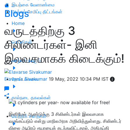
இயற்கை வேளாண்மை
Blogs
அஞ்சல் சேமிப்பு திட்டங்கள்
Home
வருடத்திற்கு 3
சிலிண்டர்கள்- இனி
செய்திகள்
இலவசமாகக் கிடைக்கும்!
வாழ்வும் நலமும்
Elavarse Sivakumar
தோட்டக்கலை
19 May, 2022 10:34 PM IST
கால்நடை தகவல்கள்
இனிமேல் ஆண்டுக்கு 3 சிலிண்டர்கள் இலவசமாக
வெற்றிக் கதைகள்
வழங்கப்படும் என்று மாநிலஅரசு அறிவித்துள்ளது. சிலிண்டர்
விலை ஆயிரம் ரூபாயைக் கடந்துவிட்டதால், அதிருப்தி