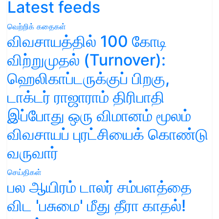
Latest feeds
வெற்றிக் கதைகள்
விவசாயத்தில் 100 கோடி
விற்றுமுதல் (Turnover):
ஹெலிகாப்டருக்குப் பிறகு,
டாக்டர் ராஜாராம் திரிபாதி
இப்போது ஒரு விமானம் மூலம்
விவசாயப் புரட்சியைக் கொண்டு
வருவார்
செய்திகள்
பல ஆயிரம் டாலர் சம்பளத்தை
விட 'பசுமை' மீது தீரா காதல்!