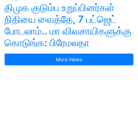
திமுக குடும்ப உறுப்பினர்கள்
நிதியை வைத்தே, 7 பட்ஜெட்
போடலாம்.. மா விவசாயிகளுக்கு
கொடுங்க: பிரேமலதா
More News