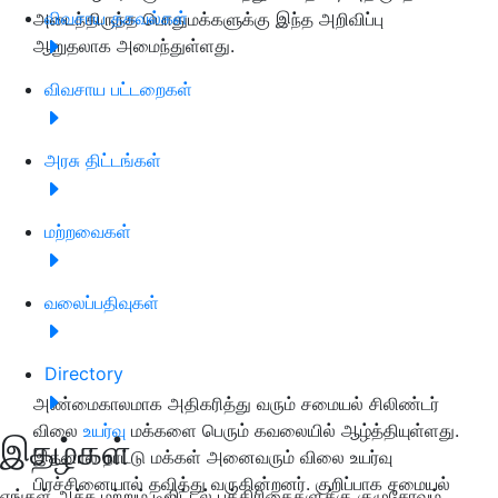
விவசாய தகவல்கள்
அடைந்திருந்த பொதுமக்களுக்கு இந்த அறிவிப்பு
ஆறுதலாக அமைந்துள்ளது.
விவசாய பட்டறைகள்
அரசு திட்டங்கள்
மற்றவைகள்
வலைப்பதிவுகள்
Directory
அண்மைகாலமாக அதிகரித்து வரும் சமையல் சிலிண்டர்
விலை
உயர்வு
மக்களை பெரும் கவலையில் ஆழ்த்தியுள்ளது.
இதழ்கள்
இதனால் நாட்டு மக்கள் அனைவரும் விலை உயர்வு
பிரச்சினையால் தவித்து வருகின்றனர். குறிப்பாக சமையல்
எங்கள் அச்சு மற்றும் டிஜிட்டல் பத்திரிகைகளுக்கு குழுசேரவும்