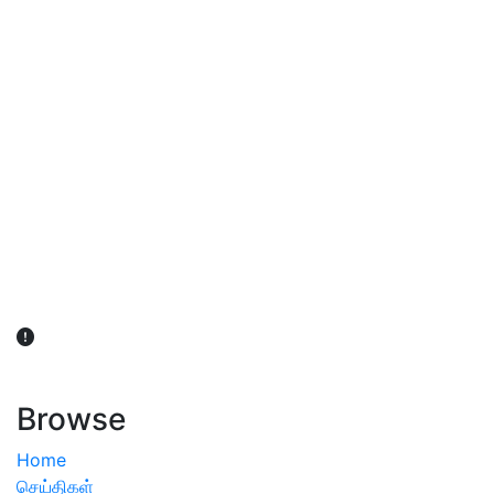
விவசாயிகள் நலன் கருதி சாகுபடி தொடர்பான சந்தேகம்
ஏற்பட்டால் வேளாண் விஞ்ஞானிகளை அணுகலாம்: தமிழக அரசு
அறிவிப்பு
Browse
Home
செய்திகள்