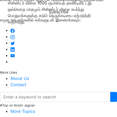
சிலிண்டர் விலை 1000 ரூபாயைத் தாண்டிவிட்டது.
ஒவ்வொரு மாதமும் சிலிண்டர் விலை உயர்ந்து
Subscribe
பொதுமக்களுக்கு கடும் நெருக்கடியை ஏற்படுத்தி
சமூக ஊடகங்களில் எங்களுடன் இணைக்கவும்:
வருகிறது.
More Links
About Us
Contact
#Top on Krishi Jagran
More Topics