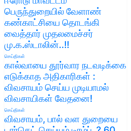
ஈரோடு மாவட்டம்
பெருந்துறையில் வேளாண்
கண்காட்சியை தொடங்கி
வைத்தார் முதலமைச்சர்
மு.க.ஸ்டாலின்..!!
செய்திகள்
கால்வாயை தூர்வார நடவடிக்கை
எடுக்காத அதிகாரிகள் :
விவசாயம் செய்ய முடியாமல்
விவசாயிகள் வேதனை!
செய்திகள்
விவசாயம், பால் வள துறையை
டார்கெட் செய்யும் டிரம்ப்..? 60