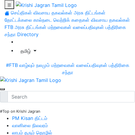
செய்திகள்
விவசாய தகவல்கள்
அரசு திட்டங்கள்
தோட்டக்கலை
கால்நடை
வெற்றிக் கதைகள்
விவசாய தகவல்கள்
FTB
அரசு திட்டங்கள்
மற்றவைகள்
வலைப்பதிவுகள்
பத்திரிகை
சந்தா
Directory
தமிழ்
#FTB
வாழ்வும் நலமும்
மற்றவைகள்
வலைப்பதிவுகள்
பத்திரிகை
சந்தா
#Top on Krishi Jagran
PM Kisan திட்டம்
வானிலை நிலவரம்
லாபம் தரும் தொழில்