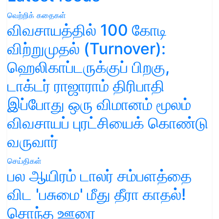
வெற்றிக் கதைகள்
விவசாயத்தில் 100 கோடி
விற்றுமுதல் (Turnover):
ஹெலிகாப்டருக்குப் பிறகு,
டாக்டர் ராஜாராம் திரிபாதி
இப்போது ஒரு விமானம் மூலம்
விவசாயப் புரட்சியைக் கொண்டு
வருவார்
செய்திகள்
பல ஆயிரம் டாலர் சம்பளத்தை
விட 'பசுமை' மீது தீரா காதல்!
சொந்த ஊரை