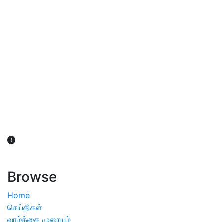
விவசாயிகள் நலன் கருதி சாகுபடி தொடர்பான சந்தேகம்
ஏற்பட்டால் வேளாண் விஞ்ஞானிகளை அணுகலாம்: தமிழக அரசு
அறிவிப்பு
Browse
Home
செய்திகள்
வாழ்க்கை முறையும்