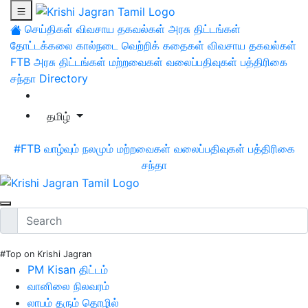
செய்திகள்
விவசாய தகவல்கள்
அரசு திட்டங்கள்
தோட்டக்கலை
கால்நடை
வெற்றிக் கதைகள்
விவசாய தகவல்கள்
FTB
அரசு திட்டங்கள்
மற்றவைகள்
வலைப்பதிவுகள்
பத்திரிகை
சந்தா
Directory
தமிழ்
#FTB
வாழ்வும் நலமும்
மற்றவைகள்
வலைப்பதிவுகள்
பத்திரிகை
சந்தா
#Top on Krishi Jagran
PM Kisan திட்டம்
வானிலை நிலவரம்
லாபம் தரும் தொழில்