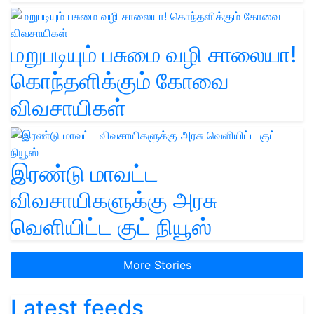
மறுபடியும் பசுமை வழி சாலையா!
கொந்தளிக்கும் கோவை
விவசாயிகள்
இரண்டு மாவட்ட
விவசாயிகளுக்கு அரசு
வெளியிட்ட குட் நியூஸ்
More Stories
Latest feeds