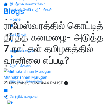
இயற்கை வேளாண்மை
Blogs
அஞ்சல் சேமிப்பு திட்டங்கள்
Home
ராமேஸ்வரத்தில் கொட்டித்
தீர்த்த கனமழை- அடுத்த
செய்திகள்
7 நாட்கள் தமிழகத்தில்
வாழ்வும் நலமும்
வானிலை எப்படி?
தோட்டக்கலை
Muthukrishnan Murugan
கால்நடை தகவல்கள்
21 November, 2024 4:44 PM IST
வெற்றிக் கதைகள்