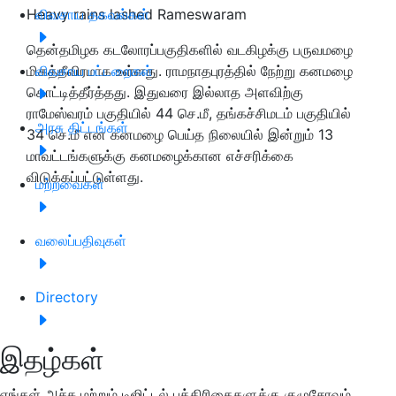
Heavy rains lashed Rameswaram
விவசாய தகவல்கள்
தென்தமிழக கடலோரப்பகுதிகளில் வடகிழக்கு பருவமழை
மிகத்தீவிரமாக உள்ளது. ராமநாதபுரத்தில் நேற்று கனமழை
விவசாய பட்டறைகள்
கொட்டித்தீர்த்தது. இதுவரை இல்லாத அளவிற்கு
ராமேஸ்வரம் பகுதியில் 44 செ.மீ, தங்கச்சிமடம் பகுதியில்
அரசு திட்டங்கள்
34 செ.மீ என கனமழை பெய்த நிலையில் இன்றும் 13
மாவட்டங்களுக்கு கனமழைக்கான எச்சரிக்கை
விடுக்கப்பட்டுள்ளது.
மற்றவைகள்
வலைப்பதிவுகள்
Directory
இதழ்கள்
எங்கள் அச்சு மற்றும் டிஜிட்டல் பத்திரிகைகளுக்கு குழுசேரவும்