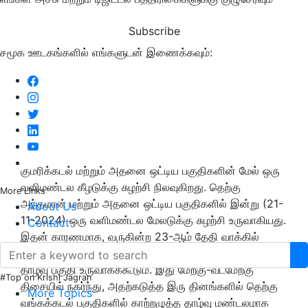
Subscribe
சமூக ஊடகங்களில் எங்களுடன் இணைக்கவும்:
குமரிக்கடல் மற்றும் அதனை ஒட்டிய பகுதிகளின் மேல் ஒரு
வளிமண்டல கீழடுக்கு சுழற்சி நிலவுகிறது. தெற்கு
More Links
அந்தமான் மற்றும் அதனை ஒட்டிய பகுதிகளில் இன்று (21-
About Us
11-2024) ஒரு வளிமண்டல மேலடுக்கு சுழற்சி உருவாகியது.
Contact
இதன் காரணமாக, வருகின்ற 23-ஆம் தேதி வாக்கில்
தென்கிழக்கு வங்கக்கடல் பகுதிகளில் ஒரு காற்றழுத்த
தாழ்வு பகுதி உருவாகக்கூடும். இது மேற்கு-வடமேற்கு
#Top on Krishi Jagran
திசையில் நகர்ந்து, அதற்கடுத்த இரு தினங்களில் தெற்கு
More Topics
வங்கக்கடல் பகுதிகளில் காற்றழுத்த தாழ்வு மண்டலமாக