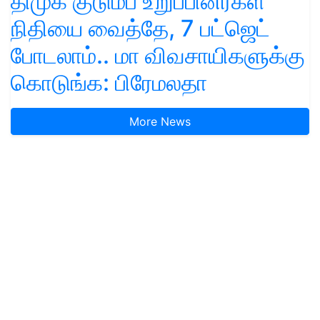
திமுக குடும்ப உறுப்பினர்கள்
நிதியை வைத்தே, 7 பட்ஜெட்
போடலாம்.. மா விவசாயிகளுக்கு
கொடுங்க: பிரேமலதா
More News