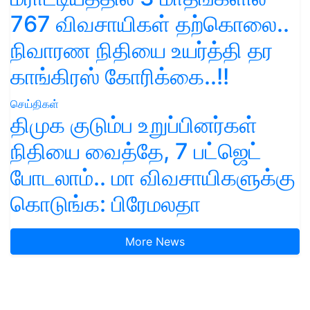
767 விவசாயிகள் தற்கொலை..
நிவாரண நிதியை உயர்த்தி தர
காங்கிரஸ் கோரிக்கை..!!
செய்திகள்
திமுக குடும்ப உறுப்பினர்கள்
நிதியை வைத்தே, 7 பட்ஜெட்
போடலாம்.. மா விவசாயிகளுக்கு
கொடுங்க: பிரேமலதா
More News