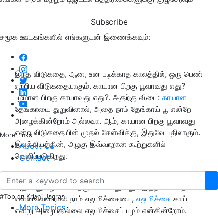
Subscribe
சமூக ஊடகங்களில் எங்களுடன் இணைக்கவும்:
இந்த விடுகதை, ஆன, உன படிக்காத காலத்தில், ஒரு பெண்
ஏற்றிய விடுகதையாகும். காயான பிறகு பூவாவது எது?
பழமான பிறகு காயாவது எது?. அதற்கு விடை:
காயான
தேங்காயை துறுவினால், அதை நாம் தேங்காய் பூ என்றே
அழைக்கின்றோம் அல்லவா. ஆம், காயான பிறகு பூவாவது
என்ற விடுகதையின் முதல் கேள்விக்கு, இதுவே பதிலாகும்.
More Links
இலக்கியத்தின், அழகு இவ்வாறான கூற்றுகளில்
About Us
வெளிப்படுகிறது.
Contact
அவ்வாறே விடுகதையில் மறைந்திருக்கும் அடுத்த கேள்வி,
அதாவது பழமான பிறகு காயாவது எது? இதற்கான பதில்
#Top on Krishi Jagran
என்னவென்றால்: நாம் எலுமிச்சையை,
எலுமிச்சை
காய்
More Topics
என்று அழைபதில்லை எலுமிச்சைப் பழம் என்கின்றோம்.