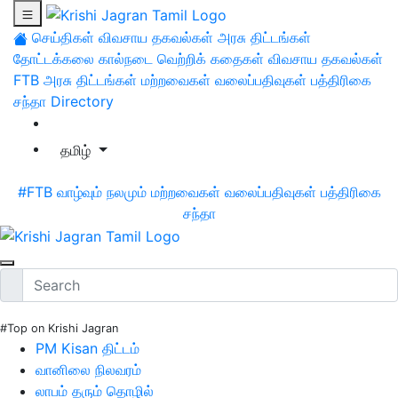
செய்திகள்
விவசாய தகவல்கள்
அரசு திட்டங்கள்
தோட்டக்கலை
கால்நடை
வெற்றிக் கதைகள்
விவசாய தகவல்கள்
FTB
அரசு திட்டங்கள்
மற்றவைகள்
வலைப்பதிவுகள்
பத்திரிகை
சந்தா
Directory
தமிழ்
#FTB
வாழ்வும் நலமும்
மற்றவைகள்
வலைப்பதிவுகள்
பத்திரிகை
சந்தா
#Top on Krishi Jagran
PM Kisan திட்டம்
வானிலை நிலவரம்
லாபம் தரும் தொழில்