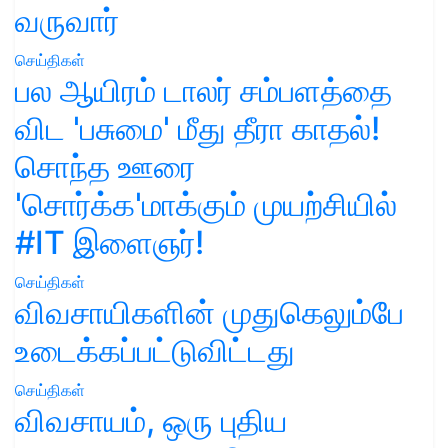
வருவார்
செய்திகள்
பல ஆயிரம் டாலர் சம்பளத்தை
விட 'பசுமை' மீது தீரா காதல்!
சொந்த ஊரை
'சொர்க்க'மாக்கும் முயற்சியில்
#IT இளைஞர்!
செய்திகள்
விவசாயிகளின் முதுகெலும்பே
உடைக்கப்பட்டுவிட்டது
செய்திகள்
விவசாயம், ஒரு புதிய