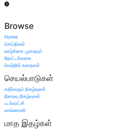
விவசாயிகள் நலன் கருதி சாகுபடி தொடர்பான சந்தேகம்
ஏற்பட்டால் வேளாண் விஞ்ஞானிகளை அணுகலாம்: தமிழக அரசு
அறிவிப்பு
Browse
Home
செய்திகள்
வாழ்க்கை முறையும்
தோட்டக்கலை
வெற்றிக் கதைகள்
செயல்பாடுகள்
எதிர்வரும் நிகழ்வுகள்
நிறைவு நிகழ்வுகள்
படக்காட்சி
காணொளி
மாத இதழ்கள்