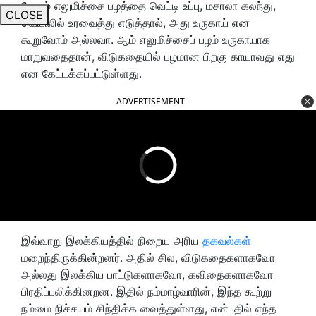
மேலும் எலுமிச்சை பழத்தை வெட்டி உப்பு, மசாலா கலந்து,
CLOSE
வெயிலில் உரவைத்து எடுத்தால், அது உருகாய் என
கூறுவோம் அல்லவா. ஆம் எலுமிச்சைப் பழம் உருகாயாக
மாறுவதைதான், விடுகதையில் பழமான பிறகு காயாவது எது
என கேட்டக்கப்பட்டுள்ளது.
ADVERTISEMENT
இவ்வாறு இலக்கியத்தில் நிறைய அரிய
தகவல்கள்
மறைந்திருக்கின்றனர். அதில் சில, விடுகதைகளாகவோ
அல்லது இலக்கிய பாட்டுகளாகவோ, கவிதைகளாகவோ
பிரதிப்பலிக்கினறன. இதில் நம்மாழ்வாரின், இந்த கூற்று
நம்மை நிச்சயம் சிந்திக்க வைத்துள்ளது, என்பதில் எந்த