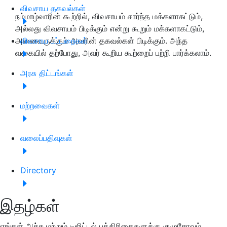
விவசாய தகவல்கள்
நம்மாழ்வாரின் கூற்றில், விவசாயம் சார்ந்த மக்களாகட்டும்,
அல்லது விவசாயம் பிடிக்கும் என்று கூறும் மக்களாகட்டும்,
அனைவருக்கும் அவரின் தகவல்கள் பிடிக்கும். அந்த
விவசாய பட்டறைகள்
வகையில் தற்போது, அவர் கூறிய கூற்றைப் பற்றி பார்க்கலாம்.
அரசு திட்டங்கள்
மற்றவைகள்
வலைப்பதிவுகள்
Directory
இதழ்கள்
எங்கள் அச்சு மற்றும் டிஜிட்டல் பத்திரிகைகளுக்கு குழுசேரவும்