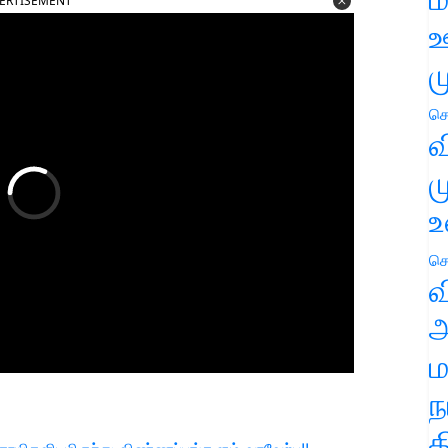
ERTISEMENT
ஊ
ம
செ
வ
ம
உ
செ
வ
அ
ம
ந
த