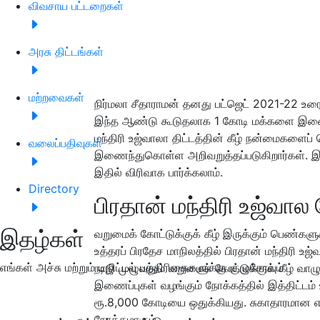
விவசாய பட்டறைகள்
அரசு திட்டங்கள்
மற்றவைகள்
நிர்மலா சீதாராமன் தனது பட்ஜெட் 2021-22 உரைய
இந்த ஆண்டு கூடுதலாக 1 கோடி மக்களை இணைக்
மந்திரி உஜ்வாலா திட்டத்தின் கீழ் நன்மைகளைப் 
வலைப்பதிவுகள்
இணைந்துகொள்ள அறிவறுத்தப்படுகிறார்கள். இந்த
இதில் விரிவாக பார்க்கலாம்.
Directory
பிரதான் மந்திரி உஜ்வ
இதழ்கள்
வறுமைக் கோட்டுக்குக் கீழ் இருக்கும் பெண்க
உத்தரப் பிரதேச மாநிலத்தில் பிரதான் மந்திரி
எங்கள் அச்சு மற்றும் டிஜிட்டல் பத்திரிகைகளுக்கு குழுசேரவும்
நாடு முழுவதும் வறுமைக் கோட்டுக்குக் கீழ் வாழ
இணைப்புகள் வழங்கும் நோக்கத்தில் இத்திட்டம் உ
ரூ.8,000 கோடியை ஒதுக்கியது. சுகாதாரமான எ
நோக்கமாகும்.