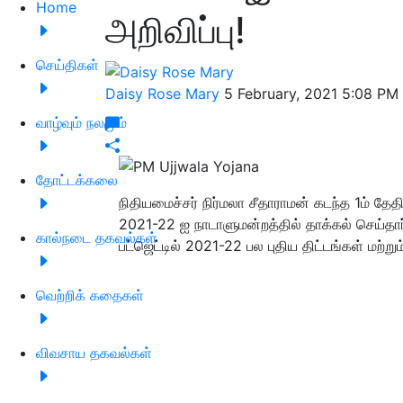
Home
அறிவிப்பு!
செய்திகள்
Daisy Rose Mary
5 February, 2021 5:08 PM
வாழ்வும் நலமும்
தோட்டக்கலை
நிதியமைச்சர் நிர்மலா சீதாராமன் கடந்த 1ம் தேத
2021-22 ஐ நாடாளுமன்றத்தில் தாக்கல் செய்தார
கால்நடை தகவல்கள்
பட்ஜெட்டில் 2021-22 பல புதிய திட்டங்கள் மற்றும
வெற்றிக் கதைகள்
விவசாய தகவல்கள்