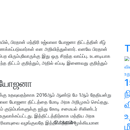
ில், பிரதான் மந்திரி உஜ்வாலா யோஜனா திட்டத்தின் கீழ்
T
கப்படுவார்கள் என அறிவித்துள்ளார். எனவே பிரதான்
பெற விரும்புவோருக்கு இது ஒரு சிறந்த வாய்ப்பு. உடனடியாக
 திட்டம் குறித்தும், அதில் எப்படி இணைவது குறித்தும்
1
ால யோஜனா
ளுக்கு உதவுவதற்காக 2016ஆம் ஆண்டு மே 1ஆம் தேதியன்று
வ
 உஜ்வாலா யோஜனா திட்டத்தை மோடி அரசு அறிமுகம் செய்தது.
ும் குடும்பங்களுக்கு ஐந்து கோடி சமையல் சிலிண்டர்
உ
ருவாக்கப்பட்டது. இத்திட்டத்திற்காக மத்திய அரசு
Subscribe
ரிவாயுவை வழங்குவதே இத்திட்டத்தின் முக்கியமான
ம