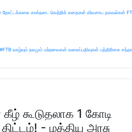
்
தோட்டக்கலை
கால்நடை
வெற்றிக் கதைகள்
விவசாய தகவல்கள்
F
#FTB
வாழ்வும் நலமும்
மற்றவைகள்
வலைப்பதிவுகள்
பத்திரிகை சந்த
் கீழ் கூடுதலாக 1 கோடி
ட்டம்! - மத்திய அரசு