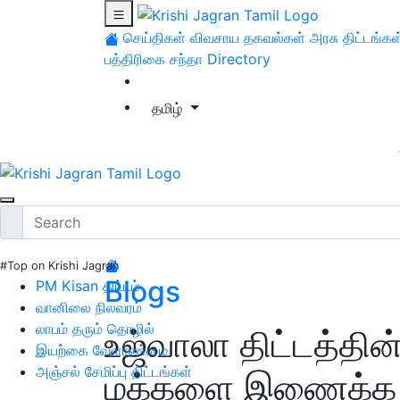
செய்திகள்
விவசாய தகவல்கள்
அரசு திட்டங்கள
பத்திரிகை சந்தா
Directory
தமிழ்
#Top on Krishi Jagran
Blogs
PM Kisan திட்டம்
வானிலை நிலவரம்
லாபம் தரும் தொழில்
உஜ்வாலா திட்டத்தின
இயற்கை வேளாண்மை
அஞ்சல் சேமிப்பு திட்டங்கள்
மக்களை இணைக்க தி