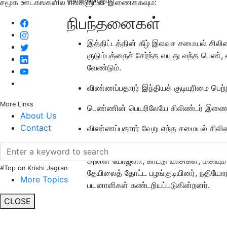
சமூக ஊடகங்களில் எங்களுடன் இணைக்கவும்:
நிபந்தனைகள்
இத்திட்டத்தின் கீழ் இலவச சமையல் சிலிண
குடும்பத்தைச் சேர்ந்த வயது வந்த பெண்
வேண்டும்.
விண்ணப்பதாரர் இந்தியக் குடியுரிமை பெற்
More Links
பெண்ணின் பெயரிலேயே சிலிண்டர் இணைப்ப
About Us
Contact
விண்ணப்பதாரர் வேறு எந்த சமையல் சிலிண
பட்டியல் வகுப்பு/பழங்குடியின குடும்பங்க
அன்ன யோஜனா, காட்டு வாசிகள், மிகவும் பி
#Top on Krishi Jagran
தேயிலைத் தோட்ட பழங்குடியினர், நதியோர த
More Topics
பயனாளிகள் கண்டறியப்படுகின்றனர்.
CLOSE