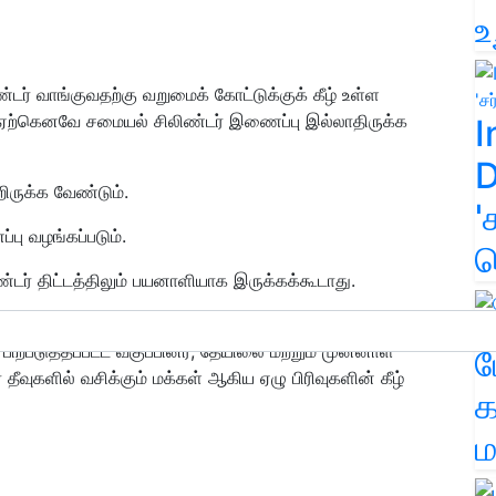
உ
்டர் வாங்குவதற்கு வறுமைக் கோட்டுக்குக் கீழ் உள்ள
, ஏற்கெனவே சமையல் சிலிண்டர் இணைப்பு இல்லாதிருக்க
I
D
றிருக்க வேண்டும்.
'
ு வழங்கப்படும்.
க
்டர் திட்டத்திலும் பயனாளியாக இருக்கக்கூடாது.
ள், பிரதான் மந்திரி ஆவாஸ் யோஜனா திட்டம், அந்த்யோத்யா
ற்படுத்தப்பட்ட வகுப்பினர், தேயிலை மற்றும் முன்னாள்
ம
ீவுகளில் வசிக்கும் மக்கள் ஆகிய ஏழு பிரிவுகளின் கீழ்
க
ம