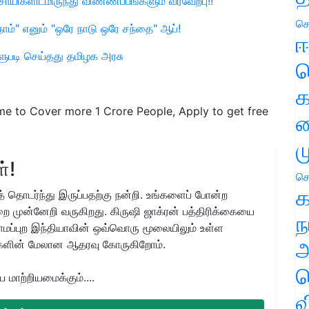
வசாயிகளிடமிருந்து விண்ணப்பங்களும் வரவேற்பு!!
செ
ம்" எனும் "ஒரே நாடு ஒரே சந்தை" ஆப்!
ஈ
ளுபடி செய்தது தமிழக அரசு
ப
க
e to Cover more 1 Crore People, Apply to get free
வ
ம
்!
செ
க
 தொடர்ந்து இருப்பதற்கு நன்றி. உங்களைப் போன்ற
ை முன்னேறி வருகிறது. கிருஷி ஜாக்ரன் பத்திரிக்கையை
ந
ிராமப்புற இந்தியாவின் ஒவ்வொரு மூலையிலும் உள்ள
அ
களின் மேலான ஆதரவு கோருகிறோம்.
ச
மாற்றியமைக்கும்....
வ