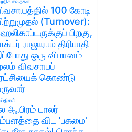
ற்றிக் கதைகள்
ிவசாயத்தில் 100 கோடி
ிற்றுமுதல் (Turnover):
ெலிகாப்டருக்குப் பிறகு,
ாக்டர் ராஜாராம் திரிபாதி
ப்போது ஒரு விமானம்
ூலம் விவசாயப்
ுரட்சியைக் கொண்டு
ருவார்
ய்திகள்
ல ஆயிரம் டாலர்
ம்பளத்தை விட 'பசுமை'
ீது தீரா காதல்! சொந்த