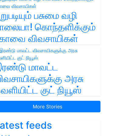
றுபடியும் பசுமை வழி
ாலையா! கொந்தளிக்கும்
ோவை விவசாயிகள்
ரண்டு மாவட்ட
ிவசாயிகளுக்கு அரசு
ெளியிட்ட குட் நியூஸ்
More Stories
atest feeds