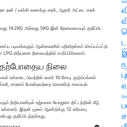
வெ
வ
, ஜன தன் / வங்கி கணக்கு எண், ஆதார் அட்டை எண்
வ
வது 14.2KG அல்லது 5KG இன் தேவையையும் குறிப்பிட
ஹ
ட
ப்ப படிவங்களும் ஆன்லைனில் பதிவிறக்கம் செய்யப்பட்டு
இ
G விற்பனை நிலையத்தில் சமர்ப்பிக்கலாம்.
ம
் தற்போதைய நிலை
ப
கள் உள்ளன, அவற்றில் சுமார் 10 கோடி குடும்பங்கள்
வ
 நிலக்கரி, சாணம் போன்றவற்றை கொண்டு சமையல்
செ
ப
ரும் நிதியாண்டில் உஜ்வாலா யோஜனா திட்டத்தின் கீழ்
உள்ளனர். இதன் மூலம் ஆண்டுக்கு 12 எரிவாயு
ச
்பது குறிப்பிடத்தக்கது.
ம