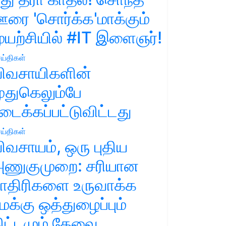
ரை 'சொர்க்க'மாக்கும்
ுயற்சியில் #IT இளைஞர்!
ய்திகள்
ிவசாயிகளின்
ுதுகெலும்பே
டைக்கப்பட்டுவிட்டது
ய்திகள்
ிவசாயம், ஒரு புதிய
ணுகுமுறை: சரியான
ாதிரிகளை உருவாக்க
மக்கு ஒத்துழைப்பும்
ிட்டமும் தேவை.