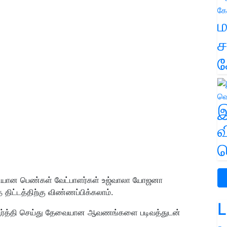
ம
ச
க
இ
வ
வ
குதியான பெண்கள் வேட்பாளர்கள் உஜ்வாலா யோஜனா
 திட்டத்திற்கு விண்ணப்பிக்கலாம்.
L
 பூர்த்தி செய்து தேவையான ஆவணங்களை படிவத்துடன்