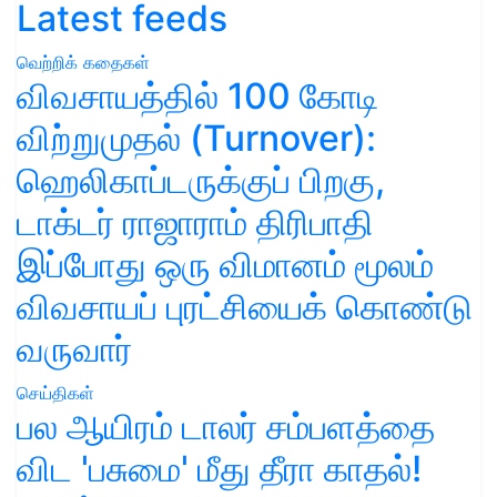
Latest feeds
வெற்றிக் கதைகள்
விவசாயத்தில் 100 கோடி
விற்றுமுதல் (Turnover):
ஹெலிகாப்டருக்குப் பிறகு,
டாக்டர் ராஜாராம் திரிபாதி
இப்போது ஒரு விமானம் மூலம்
விவசாயப் புரட்சியைக் கொண்டு
வருவார்
செய்திகள்
பல ஆயிரம் டாலர் சம்பளத்தை
விட 'பசுமை' மீது தீரா காதல்!