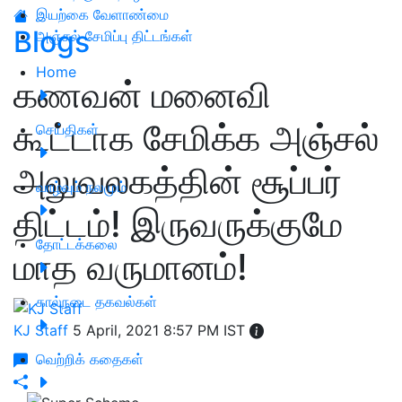
இயற்கை வேளாண்மை
Blogs
அஞ்சல் சேமிப்பு திட்டங்கள்
Home
கணவன் மனைவி
கூட்டாக சேமிக்க அஞ்சல்
செய்திகள்
அலுவலகத்தின் சூப்பர்
வாழ்வும் நலமும்
திட்டம்! இருவருக்குமே
தோட்டக்கலை
மாத வருமானம்!
கால்நடை தகவல்கள்
KJ Staff
5 April, 2021 8:57 PM IST
வெற்றிக் கதைகள்