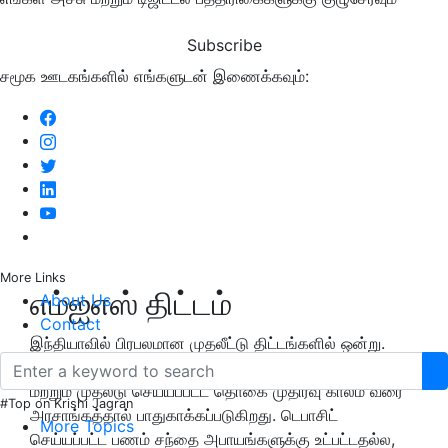
Subscribe
சமூக ஊடகங்களில் எங்களுடன் இணைக்கவும்:
More Links
எம்ஐஎஸ் திட்டம்
About Us
Contact
இந்தியாவில் பிரபலமான முதலீட்டு திட்டங்களில் ஒன்று.
ஏனெனில் இது அரசாங்கத்தால் ஆதரிக்கப்படும் திட்டம்
மற்றும் முதலீடு செய்யப்பட்ட தொகை முதிர்வு காலம் வரை
#Top on Krishi Jagran
அரசாங்கத்தால் பாதுகாக்கப்படுகிறது. டெபாசிட்
More Topics
செய்யப்பட்ட பணம் சந்தை அபாயங்களுக்கு உட்பட்டதல்ல,