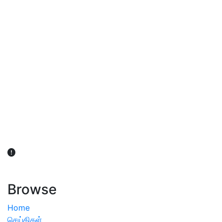
விவசாயிகள் நலன் கருதி சாகுபடி தொடர்பான சந்தேகம்
ஏற்பட்டால் வேளாண் விஞ்ஞானிகளை அணுகலாம்: தமிழக அரசு
அறிவிப்பு
Browse
Home
செய்திகள்