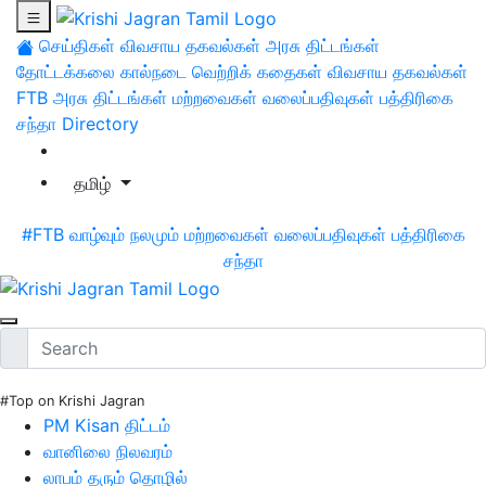
செய்திகள்
விவசாய தகவல்கள்
அரசு திட்டங்கள்
தோட்டக்கலை
கால்நடை
வெற்றிக் கதைகள்
விவசாய தகவல்கள்
FTB
அரசு திட்டங்கள்
மற்றவைகள்
வலைப்பதிவுகள்
பத்திரிகை
சந்தா
Directory
தமிழ்
#FTB
வாழ்வும் நலமும்
மற்றவைகள்
வலைப்பதிவுகள்
பத்திரிகை
சந்தா
#Top on Krishi Jagran
PM Kisan திட்டம்
வானிலை நிலவரம்
லாபம் தரும் தொழில்