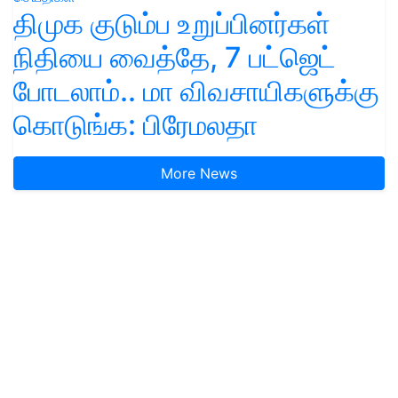
திமுக குடும்ப உறுப்பினர்கள்
நிதியை வைத்தே, 7 பட்ஜெட்
போடலாம்.. மா விவசாயிகளுக்கு
கொடுங்க: பிரேமலதா
More News