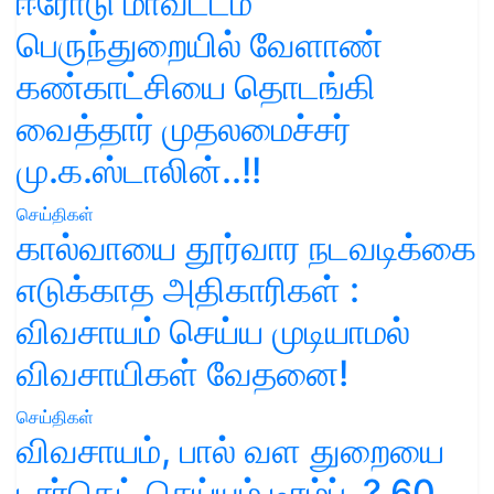
ஈரோடு மாவட்டம்
பெருந்துறையில் வேளாண்
கண்காட்சியை தொடங்கி
வைத்தார் முதலமைச்சர்
மு.க.ஸ்டாலின்..!!
செய்திகள்
கால்வாயை தூர்வார நடவடிக்கை
எடுக்காத அதிகாரிகள் :
விவசாயம் செய்ய முடியாமல்
விவசாயிகள் வேதனை!
செய்திகள்
விவசாயம், பால் வள துறையை
டார்கெட் செய்யும் டிரம்ப்..? 60