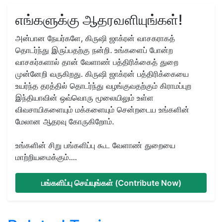
எங்களுக்கு ஆதரவளியுங்கள்!
அன்பான நேயர்களே, கிருஷி ஜாக்ரன் வாசகராகத்
தொடர்ந்து இருப்பதற்கு நன்றி. உங்களைப் போன்ற
வாசகர்களால் தான் வேளாண் பத்திரிக்கைத் துறை
முன்னேறி வருகிறது. கிருஷி ஜாக்ரன் பத்திரிக்கையை
உயர்ந்த தரத்தில் தொடர்ந்து வழங்குவதற்கும் கிராமப்புற
இந்தியாவின் ஒவ்வொரு மூலையிலும் உள்ள
விவசாயிகளையும் மக்களையும் சென்றடைய உங்களின்
மேலான ஆதரவு கோருகிறோம்.
உங்களின் சிறு பங்களிப்பு கூட வேளாண் துறையை
மாற்றியமைக்கும்....
பங்களிப்பு செய்யுங்கள் (Contribute Now)