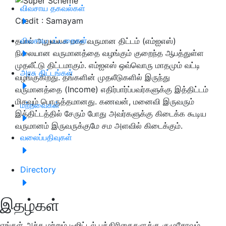
விவசாய தகவல்கள்
Credit : Samayam
விவசாய பட்டறைகள்
தபால் அலுவலக மாத வருமான திட்டம் (எம்ஐஎஸ்)
நிலையான வருமானத்தை வழங்கும் குறைந்த ஆபத்துள்ள
முதலீட்டு திட்டமாகும். எம்ஐஎஸ் ஒவ்வொரு மாதமும் வட்டி
அரசு திட்டங்கள்
வழங்குகிறது. தங்களின் முதலீடுகளில் இருந்து
வருமானத்தை (Income) எதிர்பார்ப்பவர்களுக்கு இத்திட்டம்
மிகவும் பொருத்தமானது. கணவன், மனைவி இருவரும்
மற்றவைகள்
இத்திட்டத்தில் சேரும் போது அவர்களுக்கு கிடைக்க கூடிய
வருமானம் இருவருக்குமே சம அளவில் கிடைக்கும்.
வலைப்பதிவுகள்
Directory
இதழ்கள்
எங்கள் அச்சு மற்றும் டிஜிட்டல் பத்திரிகைகளுக்கு குழுசேரவும்