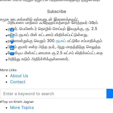
Subscribe
சமூக ஊடகங்களில் எங்களுடன் இணைக்கவும்:
அரியானா மாநிலம் ஃபதேஹாபாத்தைச் சேர்ந்தவர் பிரேம்
குமார். பெயிண்டர் தொழில் செய்யும் இவருக்கு, ரூ. 2.5
லட்சம் ரூபாய் மின் கட்டணம் விதிக்கப்பட்டுள்ளது.
நாளொன்றுக்கு வெறும் 300
ரூபாய்
மட்டுமே சம்பாதிக்கும்
பிரேம் குமார் என்ற அந்த நபர், ஆறு மாதத்திற்கு செலுத்த
வேண்டிய மின்கட்டணமாக ரூ.2.5 லட்சம் விதிக்கப்பட்டதை
அறிந்து கடும் அதிர்ச்சிக்குள்ளானார்.
More Links
About Us
Contact
#Top on Krishi Jagran
More Topics