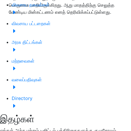
விவசாய தகவல்கள்
பொருளாக மாறியிருக்கிறது. ஆறு மாதத்திற்கு செலுத்த
வேண்டிய மின்கட்டணம் எனத் தெரிவிக்கப்பட்டுள்ளது.
விவசாய பட்டறைகள்
அரசு திட்டங்கள்
மற்றவைகள்
வலைப்பதிவுகள்
Directory
இதழ்கள்
எங்கள் அச்சு மற்றும் டிஜிட்டல் பத்திரிகைகளுக்கு குழுசேரவும்