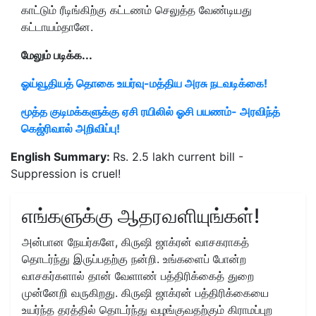
காட்டும் ரீடிங்கிற்கு கட்டணம் செலுத்த வேண்டியது
கட்டாயம்தானே.
மேலும் படிக்க...
ஓய்வூதியத் தொகை உயர்வு-மத்திய அரசு நடவடிக்கை!
மூத்த குடிமக்களுக்கு ஏசி ரயிலில் ஓசி பயணம்- அரவிந்த்
கெஜ்ரிவால் அறிவிப்பு!
English Summary:
Rs. 2.5 lakh current bill -
Suppression is cruel!
எங்களுக்கு ஆதரவளியுங்கள்!
அன்பான நேயர்களே, கிருஷி ஜாக்ரன் வாசகராகத்
தொடர்ந்து இருப்பதற்கு நன்றி. உங்களைப் போன்ற
வாசகர்களால் தான் வேளாண் பத்திரிக்கைத் துறை
முன்னேறி வருகிறது. கிருஷி ஜாக்ரன் பத்திரிக்கையை
உயர்ந்த தரத்தில் தொடர்ந்து வழங்குவதற்கும் கிராமப்புற