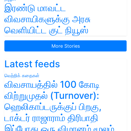
இரண்டு மாவட்ட
விவசாயிகளுக்கு அரசு
வெளியிட்ட குட் நியூஸ்
More Stories
Latest feeds
வெற்றிக் கதைகள்
விவசாயத்தில் 100 கோடி
விற்றுமுதல் (Turnover):
ஹெலிகாப்டருக்குப் பிறகு,
டாக்டர் ராஜாராம் திரிபாதி
இப்போது ஒரு விமானம் மூலம்