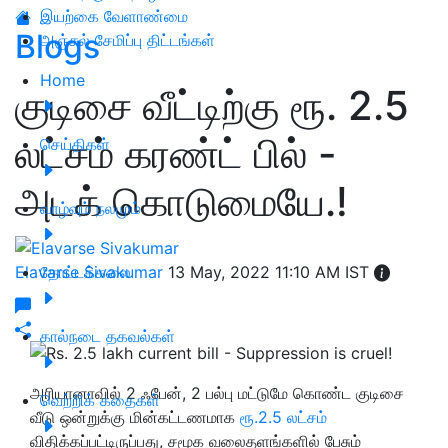
இயற்கை வேளாண்மை
Blogs
அஞ்சல் சேமிப்பு திட்டங்கள்
Home
குடிசை வீட்டிற்கு ரூ. 2.5
லட்சம் கரண்ட் பில் -
செய்திகள்
அடக் கொடுமையே.!
வாழ்வும் நலமும்
Elavarse Sivakumar
தோட்டக்கலை
13 May, 2022 11:10 AM IST
கால்நடை தகவல்கள்
அரியானாவில் 2 ஃபேன், 2 பல்பு மட்டுமே கொண்ட குடிசை
வெற்றிக் கதைகள்
வீடு ஒன்றுக்கு மின்கட்டணமாக
ரூ.2.5 லட்சம்
விதிக்கப்பட்டிருப்பது, சமூக வலைதளங்களில் பேசும்