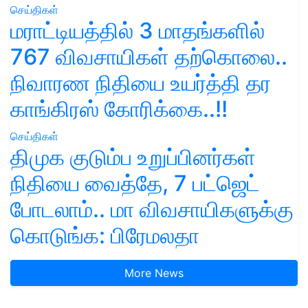
செய்திகள்
மராட்டியத்தில் 3 மாதங்களில்
767 விவசாயிகள் தற்கொலை..
நிவாரண நிதியை உயர்த்தி தர
காங்கிரஸ் கோரிக்கை..!!
செய்திகள்
திமுக குடும்ப உறுப்பினர்கள்
நிதியை வைத்தே, 7 பட்ஜெட்
போடலாம்.. மா விவசாயிகளுக்கு
கொடுங்க: பிரேமலதா
More News