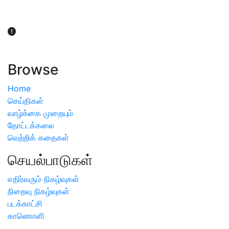
விவசாயிகள் நலன் கருதி சாகுபடி தொடர்பான சந்தேகம்
ஏற்பட்டால் வேளாண் விஞ்ஞானிகளை அணுகலாம்: தமிழக அரசு
அறிவிப்பு
Browse
Home
செய்திகள்
வாழ்க்கை முறையும்
தோட்டக்கலை
வெற்றிக் கதைகள்
செயல்பாடுகள்
எதிர்வரும் நிகழ்வுகள்
நிறைவு நிகழ்வுகள்
படக்காட்சி
காணொளி