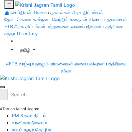
செய்திகள்
விவசாய தகவல்கள்
அரசு திட்டங்கள்
தோட்டக்கலை
கால்நடை
வெற்றிக் கதைகள்
விவசாய தகவல்கள்
FTB
அரசு திட்டங்கள்
மற்றவைகள்
வலைப்பதிவுகள்
பத்திரிகை
சந்தா
Directory
தமிழ்
#FTB
வாழ்வும் நலமும்
மற்றவைகள்
வலைப்பதிவுகள்
பத்திரிகை
சந்தா
#Top on Krishi Jagran
PM Kisan திட்டம்
வானிலை நிலவரம்
லாபம் தரும் தொழில்