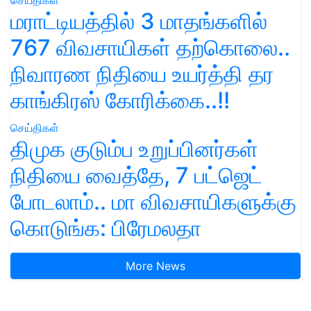
மராட்டியத்தில் 3 மாதங்களில்
767 விவசாயிகள் தற்கொலை..
நிவாரண நிதியை உயர்த்தி தர
காங்கிரஸ் கோரிக்கை..!!
செய்திகள்
திமுக குடும்ப உறுப்பினர்கள்
நிதியை வைத்தே, 7 பட்ஜெட்
போடலாம்.. மா விவசாயிகளுக்கு
கொடுங்க: பிரேமலதா
More News