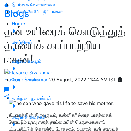
இயற்கை வேளாண்மை
Blogs
அஞ்சல் சேமிப்பு திட்டங்கள்
Home
தன் உயிரைக் கொடுத்துத்
தாயைக் காப்பாற்றிய
செய்திகள்
மகன்!
வாழ்வும் நலமும்
Elavarse Sivakumar
தோட்டக்கலை
20 August, 2022 11:44 AM IST
கால்நடை தகவல்கள்
தியாகத்தின் திருவுருவம், தன்னிகரில்லாத பாசத்தைக்
வெற்றிக் கதைகள்
கொட்டும் உறவு எனத் தாய்மையின் பெருமைகளைப்
பட்டியலிட்டுக் கொண்டே போகலாம். ஆனால், தன் தாயைக்