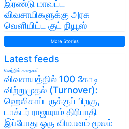
இரண்டு மாவட்ட
விவசாயிகளுக்கு அரசு
வெளியிட்ட குட் நியூஸ்
More Stories
Latest feeds
வெற்றிக் கதைகள்
விவசாயத்தில் 100 கோடி
விற்றுமுதல் (Turnover):
ஹெலிகாப்டருக்குப் பிறகு,
டாக்டர் ராஜாராம் திரிபாதி
இப்போது ஒரு விமானம் மூலம்