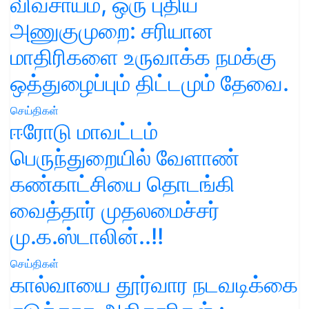
விவசாயம், ஒரு புதிய
அணுகுமுறை: சரியான
மாதிரிகளை உருவாக்க நமக்கு
ஒத்துழைப்பும் திட்டமும் தேவை.
செய்திகள்
ஈரோடு மாவட்டம்
பெருந்துறையில் வேளாண்
கண்காட்சியை தொடங்கி
வைத்தார் முதலமைச்சர்
மு.க.ஸ்டாலின்..!!
செய்திகள்
கால்வாயை தூர்வார நடவடிக்கை