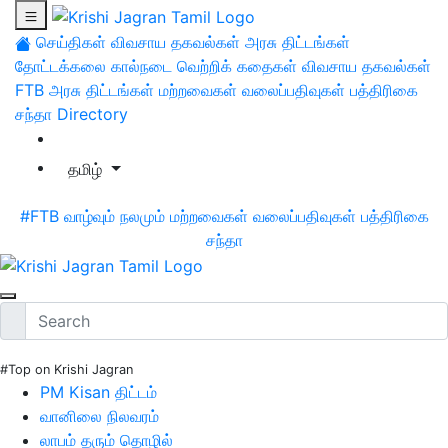
செய்திகள்
விவசாய தகவல்கள்
அரசு திட்டங்கள்
தோட்டக்கலை
கால்நடை
வெற்றிக் கதைகள்
விவசாய தகவல்கள்
FTB
அரசு திட்டங்கள்
மற்றவைகள்
வலைப்பதிவுகள்
பத்திரிகை
சந்தா
Directory
தமிழ்
#FTB
வாழ்வும் நலமும்
மற்றவைகள்
வலைப்பதிவுகள்
பத்திரிகை
சந்தா
#Top on Krishi Jagran
PM Kisan திட்டம்
வானிலை நிலவரம்
லாபம் தரும் தொழில்