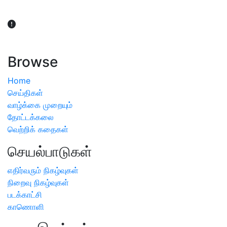
விவசாயிகள் நலன் கருதி சாகுபடி தொடர்பான சந்தேகம்
ஏற்பட்டால் வேளாண் விஞ்ஞானிகளை அணுகலாம்: தமிழக அரசு
அறிவிப்பு
Browse
Home
செய்திகள்
வாழ்க்கை முறையும்
தோட்டக்கலை
வெற்றிக் கதைகள்
செயல்பாடுகள்
எதிர்வரும் நிகழ்வுகள்
நிறைவு நிகழ்வுகள்
படக்காட்சி
காணொளி