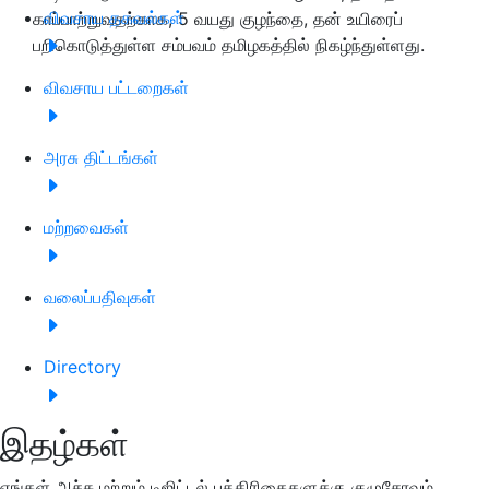
விவசாய தகவல்கள்
காப்பாற்றுவதற்காக, 5 வயது குழந்தை, தன் உயிரைப்
பறிகொடுத்துள்ள சம்பவம் தமிழகத்தில் நிகழ்ந்துள்ளது.
விவசாய பட்டறைகள்
அரசு திட்டங்கள்
மற்றவைகள்
வலைப்பதிவுகள்
Directory
இதழ்கள்
எங்கள் அச்சு மற்றும் டிஜிட்டல் பத்திரிகைகளுக்கு குழுசேரவும்