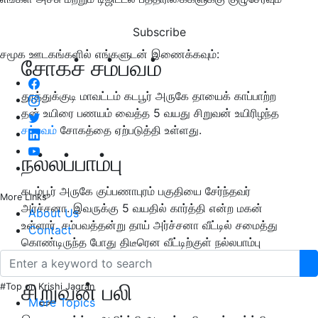
Subscribe
சமூக ஊடகங்களில் எங்களுடன் இணைக்கவும்:
சோகச் சம்பவம்
தூத்துக்குடி மாவட்டம் கடபூர் அருகே தாயைக் காப்பாற்ற
தன் உயிரை பணயம் வைத்த 5 வயது சிறுவன் உயிரிழந்த
சம்பவம்
சோகத்தை ஏற்படுத்தி உள்ளது.
நல்லப்பாம்பு
கடம்பூர் அருகே குப்பணாபுரம் பகுதியை சேர்ந்தவர்
More Links
அர்ச்சனா. இவருக்கு 5 வயதில் கார்த்தி என்ற மகன்
About Us
உள்ளார். சம்பவத்தன்று தாய் அர்ச்சனா வீட்டில் சமைத்து
Contact
கொண்டிருந்த போது திடீரென வீட்டிற்குள் நல்லபாம்பு
வந்துள்ளது.
சிறுவன் பலி
#Top on Krishi Jagran
More Topics