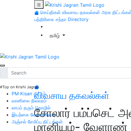
செய்திகள்
விவசாய தகவல்கள்
அரசு திட்டங்கள
பத்திரிகை சந்தா
Directory
தமிழ்
#Top on Krishi Jagran
விவசாய தகவல்கள்
PM Kisan திட்டம்
வானிலை நிலவரம்
லாபம் தரும் தொழில்
சோலார் பம்ப்செட் 
இயற்கை வேளாண்மை
அஞ்சல் சேமிப்பு திட்டங்கள்
மானியம்- வேளாண் 