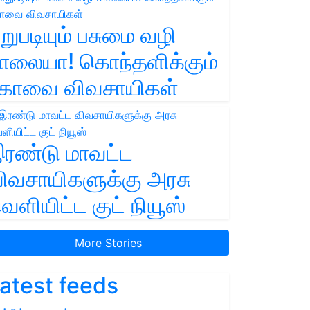
றுபடியும் பசுமை வழி
ாலையா! கொந்தளிக்கும்
ோவை விவசாயிகள்
ரண்டு மாவட்ட
ிவசாயிகளுக்கு அரசு
ெளியிட்ட குட் நியூஸ்
More Stories
atest feeds