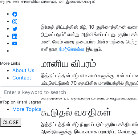
சமூக ஊடகங்களில் எங்களுடன் இணைக்கவும்:
இந்தத் திட்டத்தின் கீழ், 10 குதிரைத்திறன் வ
நிறுவப்படும்” என்று அறிவிக்கப்பட்டது. சூரிய சக
மணி நேரம் வரை தடையற்ற மின்சாரத்தை பெற்று
எளிதாக
மேற்கொள்ள
இயலும்.
மானிய விபரம்
More Links
About Us
இத்திட்டத்தின் கீழ் விவசாயிகளுக்கு மின் கட்ட
Contact
பம்புசெட்டுகள் 70 சதவிகித மானியத்தில் நிறுவப்
ஆதி திராவிட, பழங்குடியின வகுப்பைச் சார்ந்த 
கூடுதலாக 20 சதவிகித மானியம் வழங்கப்படும்.
#Top on Krishi Jagran
More Topics
கூடுதல் வசதிகள்
CLOSE
இத்திட்டத்தின் கீழ் நிறுவப்படும் சூரிய சக்தியா
ஆண்டுகளுக்கு இலவசமாக பராமரிப்பு செய்வதுடன், 