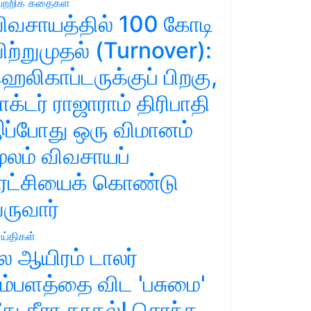
ற்றிக் கதைகள்
ிவசாயத்தில் 100 கோடி
ிற்றுமுதல் (Turnover):
ெலிகாப்டருக்குப் பிறகு,
ாக்டர் ராஜாராம் திரிபாதி
ப்போது ஒரு விமானம்
ூலம் விவசாயப்
ுரட்சியைக் கொண்டு
ருவார்
ய்திகள்
ல ஆயிரம் டாலர்
ம்பளத்தை விட 'பசுமை'
ீது தீரா காதல்! சொந்த