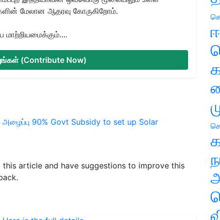
களின் மேலான ஆதரவு கோருகிறோம்.
செ
ஈ
மாற்றியமைக்கும்....
ப
்யுங்கள் (Contribute Now)
க
வ
ம
 அழைப்பு
90% Govt Subsidy to set up Solar
செ
க
ந
d this article and have suggestions to improve this
அ
back.
ச
வ