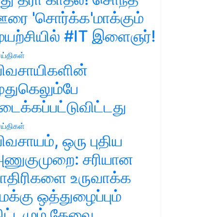
ரை 'சொர்க்க'மாக்கும்
ுயற்சியில் #IT இளைஞர்!
ய்திகள்
ிவசாயிகளின்
ுதுகெலும்பே
டைக்கப்பட்டுவிட்டது
ய்திகள்
ிவசாயம், ஒரு புதிய
ணுகுமுறை: சரியான
ாதிரிகளை உருவாக்க
மக்கு ஒத்துழைப்பும்
ிட்டமும் தேவை.