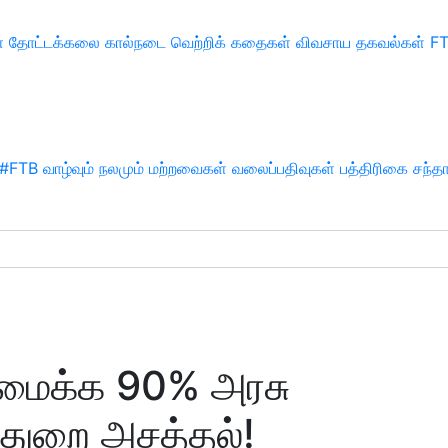
்
தோட்டக்கலை
கால்நடை
வெற்றிக் கதைகள்
விவசாய தகவல்கள்
F
#FTB
வாழ்வும் நலமும்
மற்றவைகள்
வலைப்பதிவுகள்
பத்திரிகை சந்த
அமைக்க 90% அரசு
துறை அசத்தல்!