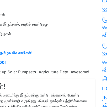
ஊ
கல்
ம
இருந்தால், சாதிச் சான்றிதழ்
செ
வ
ழ் நகல்.
ம
உ
் தமிழக விவசாயிகள்!
செ
000!
வ
t up Solar Pumpsets- Agriculture Dept. Awesome!
அ
்!
ம
ந
 தொடர்ந்து இருப்பதற்கு நன்றி. உங்களைப் போன்ற
ை முன்னேறி வருகிறது. கிருஷி ஜாக்ரன் பத்திரிக்கையை
த
ிராமப்புற இந்தியாவின் ஒவ்வொரு மூலையிலும் உள்ள