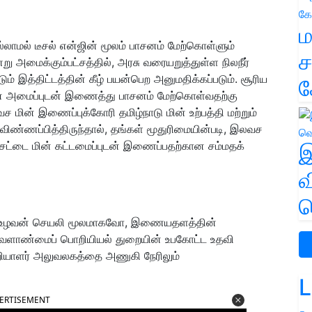
ம
ாமல் டீசல் என்ஜின் மூலம் பாசனம் மேற்கொள்ளும்
ச
 அமைக்கும்பட்சத்தில், அரசு வரையறுத்துள்ள நிலநீர்
ும் இத்திட்டத்தின் கீழ் பயன்பெற அனுமதிக்கப்படும். சூரிய
க
பாசன அமைப்புடன் இணைத்து பாசனம் மேற்கொள்வதற்கு
மின் இணைப்புக்கோரி தமிழ்நாடு மின் உற்பத்தி மற்றும்
ண்ணப்பித்திருந்தால், தங்கள் மூதுரிமையின்படி, இலவச
 செட்டை மின் கட்டமைப்புடன் இணைப்பதற்கான சம்மதக்
இ
வ
வ
யிகள் உழவன் செயலி மூலமாகவோ, இணையதளத்தின்
வேளாண்மைப் பொறியியல் துறையின் உபகோட்ட உதவி
ியாளர் அலுவலகத்தை அணுகி நேரிலும்
L
ERTISEMENT