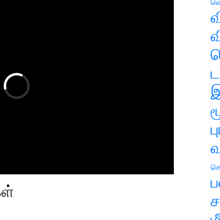
வெ
வ
வ
ஹ
ட
இ
ம
ப
வ
செ
ப
ள்
ச
ம