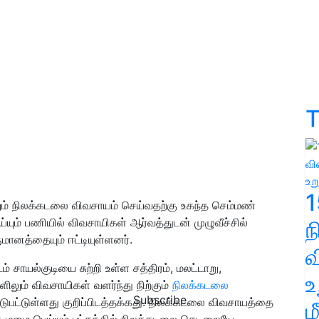
T
1
ிலும் நிலக்கடலை விவசாயம் செய்வதற்கு உகந்த செம்மண்
யும் பணியில் விவசாயிகள் ஆர்வத்துடன் முழுவீச்சில்
மானத்தையும் ஈட்டியுள்ளனர்.
வ
் சாயல்குடியை சுற்றி உள்ள சத்திரம், மலட்டாறு,
உ
களிலும் விவசாயிகள் வளர்ந்து நிற்கும்
நிலக்கடலை
Subscribe
டுபட்டுள்ளது குறிப்பிடத்தக்கது. நிலக்கடலை விவசாயத்தை
ம
மழை பெய்யும் பட்சத்தில் நிலக்கடலை செடிலையே