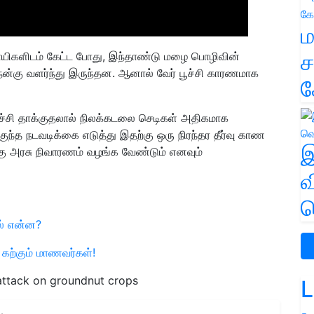
ம
ச
சாயிகளிடம் கேட்ட போது, இந்தாண்டு மழை பொழிவின்
 நன்கு வளர்ந்து இருந்தன. ஆனால் வேர் பூச்சி காரணமாக
க
ூச்சி தாக்குதலால் நிலக்கடலை செடிகள் அதிகமாக
ுந்த நடவடிக்கை எடுத்து இதற்கு ஒரு நிரந்தர தீர்வு காண
இ
க்கு அரசு நிவாரணம் வழங்க வேண்டும் எனவும்
வ
வ
ல் என்ன?
கற்கும் மாணவர்கள்!
attack on groundnut crops
L