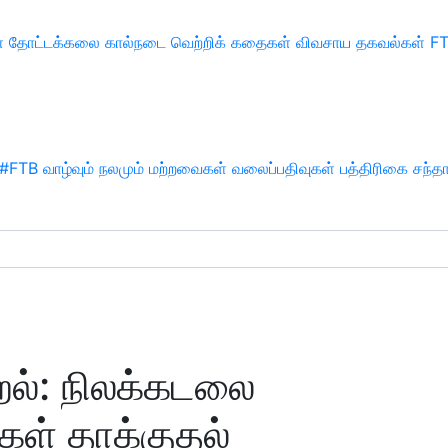
்
தோட்டக்கலை
கால்நடை
வெற்றிக் கதைகள்
விவசாய தகவல்கள்
F
#FTB
வாழ்வும் நலமும்
மற்றவைகள்
வலைப்பதிவுகள்
பத்திரிகை சந்த
ல்: நிலக்கடலை
ிகள் தாக்குதல்