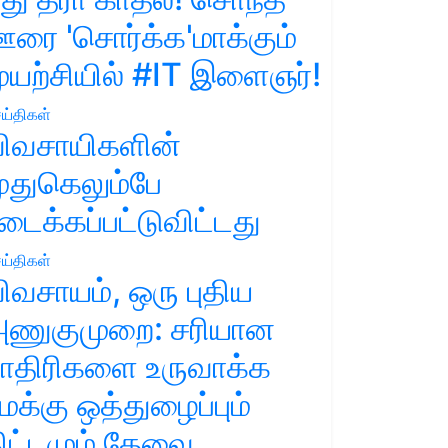
ரை 'சொர்க்க'மாக்கும்
ுயற்சியில் #IT இளைஞர்!
ய்திகள்
ிவசாயிகளின்
ுதுகெலும்பே
டைக்கப்பட்டுவிட்டது
ய்திகள்
ிவசாயம், ஒரு புதிய
ணுகுமுறை: சரியான
ாதிரிகளை உருவாக்க
மக்கு ஒத்துழைப்பும்
ிட்டமும் தேவை.