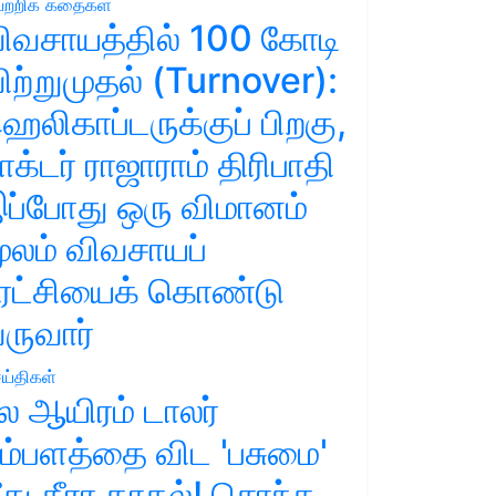
ற்றிக் கதைகள்
ிவசாயத்தில் 100 கோடி
ிற்றுமுதல் (Turnover):
ெலிகாப்டருக்குப் பிறகு,
ாக்டர் ராஜாராம் திரிபாதி
ப்போது ஒரு விமானம்
ூலம் விவசாயப்
ுரட்சியைக் கொண்டு
ருவார்
ய்திகள்
ல ஆயிரம் டாலர்
ம்பளத்தை விட 'பசுமை'
ீது தீரா காதல்! சொந்த