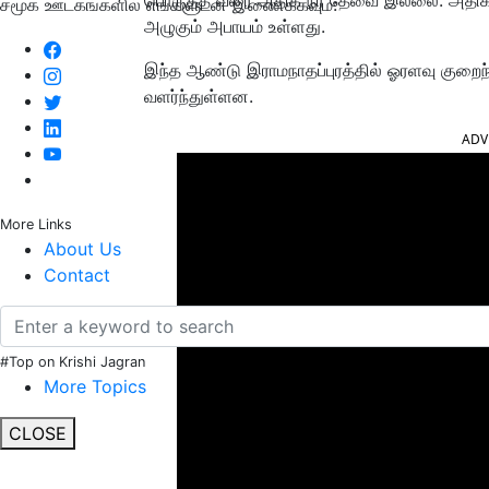
சமூக ஊடகங்களில் எங்களுடன் இணைக்கவும்:
அழுகும் அபாயம் உள்ளது.
இந்த ஆண்டு இராமநாதப்புரத்தில் ஓரளவு குறை
வளர்ந்துள்ளன.
ADV
More Links
About Us
Contact
#Top on Krishi Jagran
More Topics
CLOSE