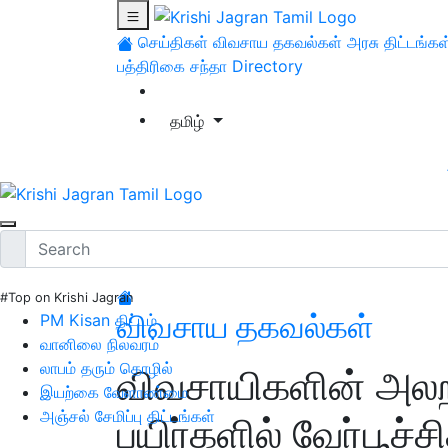
செய்திகள்
விவசாய தகவல்கள்
அரசு திட்டங்கள
பத்திரிகை சந்தா
Directory
தமிழ்
#Top on Krishi Jagran
விவசாய தகவல்கள்
PM Kisan திட்டம்
வானிலை நிலவரம்
லாபம் தரும் தொழில்
விவசாயிகளின் அலற
இயற்கை வேளாண்மை
அஞ்சல் சேமிப்பு திட்டங்கள்
பயிர்களில் வேர்பூச்ச