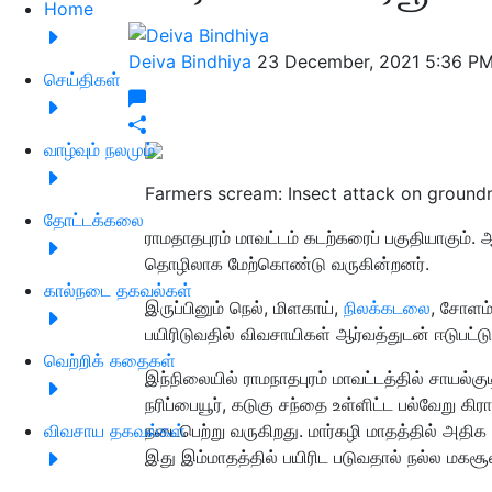
Home
Deiva Bindhiya
23 December, 2021 5:36 P
செய்திகள்
வாழ்வும் நலமும்
Farmers scream: Insect attack on ground
தோட்டக்கலை
ராமதாதபுரம் மாவட்டம் கடற்கரைப் பகுதியாகும்.
தொழிலாக மேற்கொண்டு வருகின்றனர்.
கால்நடை தகவல்கள்
இருப்பினும் நெல், மிளகாய்,
நிலக்கடலை
, சோளம
பயிரிடுவதில் விவசாயிகள் ஆர்வத்துடன் ஈடுபட்ட
வெற்றிக் கதைகள்
இந்நிலையில் ராமநாதபுரம் மாவட்டத்தில் சாயல்குடி
நரிப்பையூர், கடுகு சந்தை உள்ளிட்ட பல்வேறு க
விவசாய தகவல்கள்
நடைபெற்று வருகிறது. மார்கழி மாதத்தில் அதிக 
இது இம்மாதத்தில் பயிரிட படுவதால் நல்ல மகசூல்