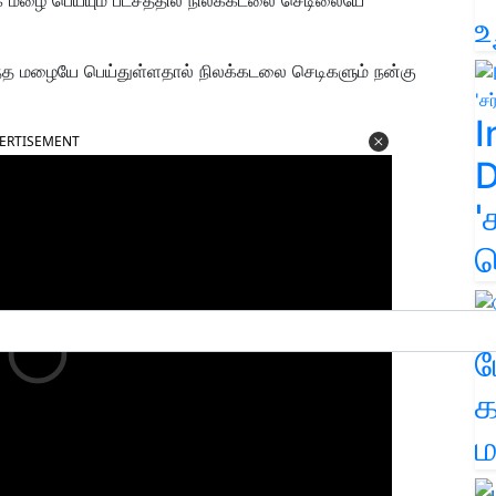
உ
ந்த மழையே பெய்துள்ளதால் நிலக்கடலை செடிகளும் நன்கு
I
ERTISEMENT
D
'
க
ம
க
ம