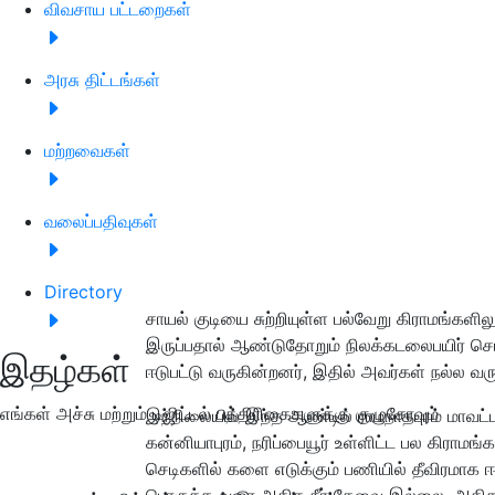
விவசாய பட்டறைகள்
அரசு திட்டங்கள்
மற்றவைகள்
வலைப்பதிவுகள்
Directory
சாயல் குடியை சுற்றியுள்ள பல்வேறு கிராமங்கள
இருப்பதால் ஆண்டுதோறும் நிலக்கடலைபயிர் செய்
இதழ்கள்
ஈடுபட்டு வருகின்றனர், இதில் அவர்கள் நல்ல வரு
எங்கள் அச்சு மற்றும் டிஜிட்டல் பத்திரிகைகளுக்கு குழுசேரவும்
இந்நிலையில் இந்த ஆண்டில் ராமநாதபுரம் மாவட்டம
கன்னியாபுரம், நரிப்பையூர் உள்ளிட்ட பல கிராமங்
செடிகளில் களை எடுக்கும் பணியில் தீவிரமாக ஈ
பொருத்த வரை அதிக நீர் தேவை இல்லை. அதிக 