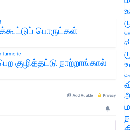
ஊ
ம
ுக்கூட்டுப் பொருட்கள்
செ
வ
ம
ற குழித்தட்டு நாற்றாங்கால்
உ
செ
வ
அ
ம
ந
த