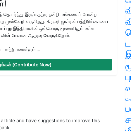
வெ
்!
வ
 தொடர்ந்து இருப்பதற்கு நன்றி. உங்களைப் போன்ற
வ
ை முன்னேறி வருகிறது. கிருஷி ஜாக்ரன் பத்திரிக்கையை
ிராமப்புற இந்தியாவின் ஒவ்வொரு மூலையிலும் உள்ள
ஹ
களின் மேலான ஆதரவு கோருகிறோம்.
ட
மாற்றியமைக்கும்....
இ
ம
்யுங்கள் (Contribute Now)
ப
வ
செ
ப
ச
s article and have suggestions to improve this
back.
ம