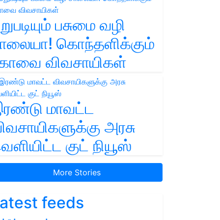
றுபடியும் பசுமை வழி
ாலையா! கொந்தளிக்கும்
ோவை விவசாயிகள்
ரண்டு மாவட்ட
ிவசாயிகளுக்கு அரசு
ெளியிட்ட குட் நியூஸ்
More Stories
atest feeds