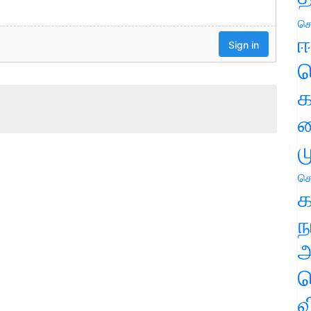
செ
ஈ
ப
க
வ
ம
செ
க
ந
அ
ச
வ