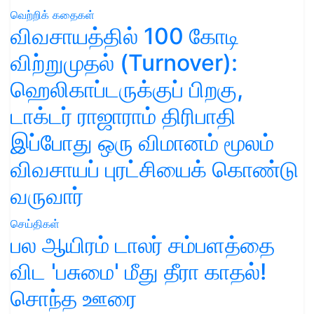
வெற்றிக் கதைகள்
விவசாயத்தில் 100 கோடி
விற்றுமுதல் (Turnover):
ஹெலிகாப்டருக்குப் பிறகு,
டாக்டர் ராஜாராம் திரிபாதி
இப்போது ஒரு விமானம் மூலம்
விவசாயப் புரட்சியைக் கொண்டு
வருவார்
செய்திகள்
பல ஆயிரம் டாலர் சம்பளத்தை
விட 'பசுமை' மீது தீரா காதல்!
சொந்த ஊரை