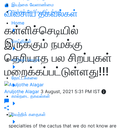
இயற்கை வேளாண்மை
விவசாய தகவல்கள்
அஞ்சல் சேமிப்பு திட்டங்கள்
Home
கள்ளிச்செடியில்
இருக்கும் நமக்கு
செய்திகள்
தெரியாத பல சிறப்புகள்
வாழ்வும் நலமும்
மறைக்கப்பட்டுள்ளது!!!
தோட்டக்கலை
Aruljothe Alagar
3 August, 2021 5:31 PM IST
கால்நடை தகவல்கள்
வெற்றிக் கதைகள்
specialties of the cactus that we do not know are