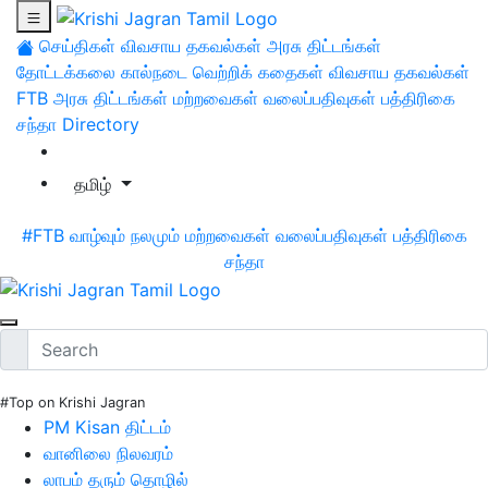
செய்திகள்
விவசாய தகவல்கள்
அரசு திட்டங்கள்
தோட்டக்கலை
கால்நடை
வெற்றிக் கதைகள்
விவசாய தகவல்கள்
FTB
அரசு திட்டங்கள்
மற்றவைகள்
வலைப்பதிவுகள்
பத்திரிகை
சந்தா
Directory
தமிழ்
#FTB
வாழ்வும் நலமும்
மற்றவைகள்
வலைப்பதிவுகள்
பத்திரிகை
சந்தா
#Top on Krishi Jagran
PM Kisan திட்டம்
வானிலை நிலவரம்
லாபம் தரும் தொழில்