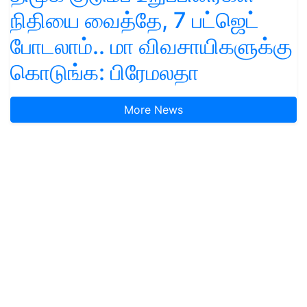
நிதியை வைத்தே, 7 பட்ஜெட்
போடலாம்.. மா விவசாயிகளுக்கு
கொடுங்க: பிரேமலதா
More News