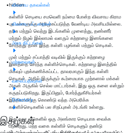
hidden
விவசாய தகவல்கள்
கள்ளிச் செடியை சமவெளி நம்மை போன்ற விவசாய கிராம
புற மக்களுக்கு அறிமுகப்படுத்த வேண்டிய அவசியமில்லை.
விவசாய பட்டறைகள்
தரிசு மற்றும் வெற்று இடங்களில் முளைத்து, தண்ணீர்
மற்றும் நிழல் இல்லாமல் வளரும் கற்றாழை இனங்களை
அரசு திட்டங்கள்
சேர்ந்தது தான் இந்த கள்ளி பழங்கள் மற்றும் செடிகள்.
முள் மற்றும் சப்பாத்தி வடிவில் இருக்கும் கற்றாழை
மற்றவைகள்
இனத்தை சேர்ந்த கள்ளிச்செடிகள். கற்றாழை இனத்தில்
மிகவும் புறக்கணிக்கப்பட்ட தாவரமாகும் இந்த கள்ளி
செடிகள். அதில் இருக்கும் கூர்மையாக முற்களால் மக்கள்
வலைப்பதிவுகள்
அதன் அருகில் செல்ல மாட்டார்கள். இது ஒரு களை என்றும்
கருதப்படுகிறது. இருப்பினும், போர்த்துகீசியர்கள்
இந்தியாவிற்கு கொண்டு வந்த அமெரிக்க
Directory
கள்ளிச்செடிகளில் பல சிறப்புகள் அடங்கி உள்ளது.
இதழ்கள்
இது நகர வீடுகளில் ஒரு அலங்கார செடியாக வைக்க
படுகிறது. மற்ற வகை கள்ளிச் செடிகளும் தண்டு
எங்கள் அச்சு மற்றும் டிஜிட்டல் பத்திரிகைகளுக்கு குழுசேரவும்
இலைகளாக வளரும். சில இனங்கள் வட்ட-பந்து வடிவத்தில்