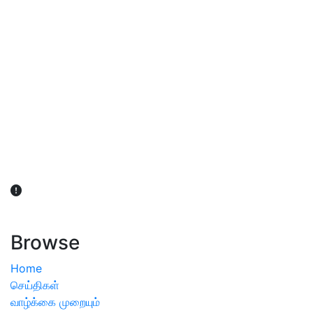
விவசாயிகள் நலன் கருதி சாகுபடி தொடர்பான சந்தேகம்
ஏற்பட்டால் வேளாண் விஞ்ஞானிகளை அணுகலாம்: தமிழக அரசு
அறிவிப்பு
Browse
Home
செய்திகள்
வாழ்க்கை முறையும்