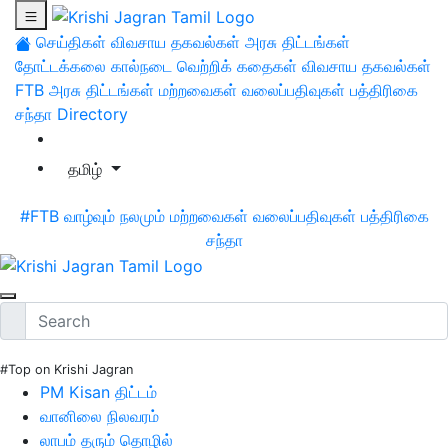
செய்திகள்
விவசாய தகவல்கள்
அரசு திட்டங்கள்
தோட்டக்கலை
கால்நடை
வெற்றிக் கதைகள்
விவசாய தகவல்கள்
FTB
அரசு திட்டங்கள்
மற்றவைகள்
வலைப்பதிவுகள்
பத்திரிகை
சந்தா
Directory
தமிழ்
#FTB
வாழ்வும் நலமும்
மற்றவைகள்
வலைப்பதிவுகள்
பத்திரிகை
சந்தா
#Top on Krishi Jagran
PM Kisan திட்டம்
வானிலை நிலவரம்
லாபம் தரும் தொழில்