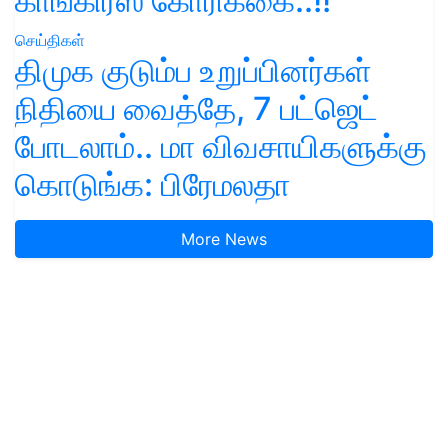
காங்கிரஸ் கோரிக்கை..!!
செய்திகள்
திமுக குடும்ப உறுப்பினர்கள்
நிதியை வைத்தே, 7 பட்ஜெட்
போடலாம்.. மா விவசாயிகளுக்கு
கொடுங்க: பிரேமலதா
More News