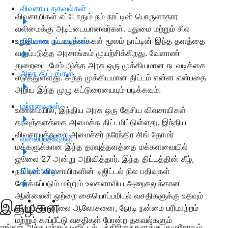
விவசாய தகவல்கள்
விவசாயிகள் எப்போதும் நம் நாட்டின் பொருளாதார
வலிமைக்கு அடிப்டையானவர்கள். புதுமை மற்றும் சில
உறுதியான நடவடிக்கைகள் மூலம் நாட்டின் இந்த தளத்தை
விவசாய பட்டறைகள்
வலுப்படுத்த அரசாங்கம் முயற்சிக்கிறது. வேளாண்
துறையை மேம்படுத்த அரசு ஒரு முக்கியமான நடவடிக்கை
அரசு திட்டங்கள்
எடுத்துள்ளது. அந்த முக்கியமான திட்டம் என்ன என்பதை
அறிய இந்த முழு கட்டுரையையும் படிக்கவும்.
மற்றவைகள்
உண்மையில், இந்திய அரசு ஒரு தேசிய விவசாயிகள்
தரவுத்தளத்தை அமைக்க திட்டமிட்டுள்ளது. இந்திய
விவசாயத்துறை அமைச்சர் நரேந்திர சிங் தோமர்
வலைப்பதிவுகள்
மக்களுக்கான இந்த தரவுத்தளத்தை மக்களவையில்
ஜூலை 27 அன்று அறிவித்தார். இந்த திட்டத்தின் கீழ்,
நாட்டின் விவசாயிகளின் டிஜிட்டல் நில பதிவுகள்
Directory
சேர்க்கப்படும் மற்றும் உலகளாவிய அணுகலுக்கான
ஆன்லைன் ஒற்றை கையொப்பமிடல் வசதிகளுக்கு உதவும்
இதழ்கள்
மற்றும் வானிலை ஆலோசனை, நேரடி நன்மை பரிமாற்றம்
மற்றும் காப்பீட்டு வசதிகள் போன்ற தகவல்களும்
எங்கள் அச்சு மற்றும் டிஜிட்டல் பத்திரிகைகளுக்கு குழுசேரவும்