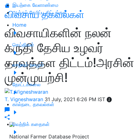
இயற்கை வேளாண்மை
விவசாய தகவல்கள்
அஞ்சல் சேமிப்பு திட்டங்கள்
Home
விவசாயிகளின் நலன்
கருதி தேசிய உழவர்
செய்திகள்
தரவுத்தள திட்டம்!அரசின்
வாழ்வும் நலமும்
முன்முயற்சி!
தோட்டக்கலை
T. Vigneshwaran
31 July, 2021 6:26 PM IST
கால்நடை தகவல்கள்
வெற்றிக் கதைகள்
National Farmer Database Project