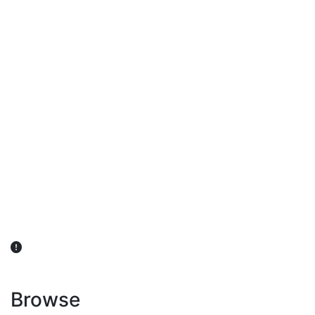
விவசாயிகள் நலன் கருதி சாகுபடி தொடர்பான சந்தேகம்
ஏற்பட்டால் வேளாண் விஞ்ஞானிகளை அணுகலாம்: தமிழக அரசு
அறிவிப்பு
Browse