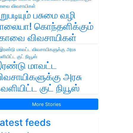
றுபடியும் பசுமை வழி
ாலையா! கொந்தளிக்கும்
ோவை விவசாயிகள்
ரண்டு மாவட்ட
ிவசாயிகளுக்கு அரசு
ெளியிட்ட குட் நியூஸ்
More Stories
atest feeds