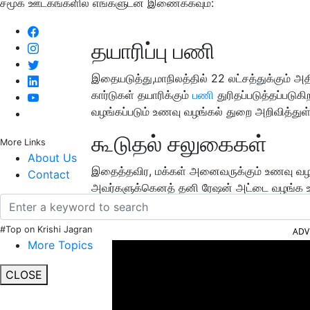
சமூக ஊடகங்களில் எங்களுடன் இணைக்கவும்:
தயாரிப்பு பணி
இதையடுத்து,மாநிலத்தில் 22 லட்சத்துக்கும் அ
கார்டுகள் தயாரிக்கும்
பணி
துரிதப்படுத்தப்படுக
வழங்கப்படும் உணவு வழங்கல் துறை அறிவித்துள
கூடுதல் சலுகைகள்
More Links
About Us
இதைத்தவிர, மக்கள் அனைவருக்கும் உணவு வழங்
Contact
அவர்களுக்கெனத் தனி ரேஷன் அட்டை வழங்க உத்
விவசாயிகளுக்கு சிலக் கூடுதல் சலுகைகள் கிடை
#Top on Krishi Jagran
ADV
More Topics
CLOSE