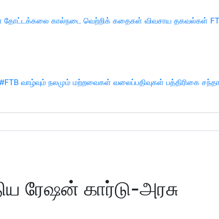
்
தோட்டக்கலை
கால்நடை
வெற்றிக் கதைகள்
விவசாய தகவல்கள்
F
#FTB
வாழ்வும் நலமும்
மற்றவைகள்
வலைப்பதிவுகள்
பத்திரிகை சந்த
ிய ரேஷன் கார்டு-அரசு