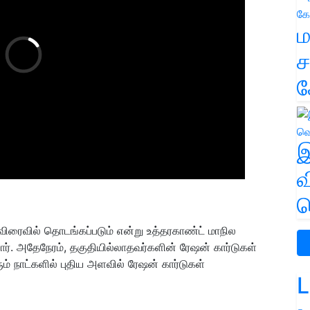
ம
ச
க
இ
வ
வ
 விரைவில் தொடங்கப்படும் என்று உத்தரகாண்ட் மாநில
ர். அதேநேரம், தகுதியில்லாதவர்களின் ரேஷன் கார்டுகள்
ம் நாட்களில் புதிய அளவில் ரேஷன் கார்டுகள்
L