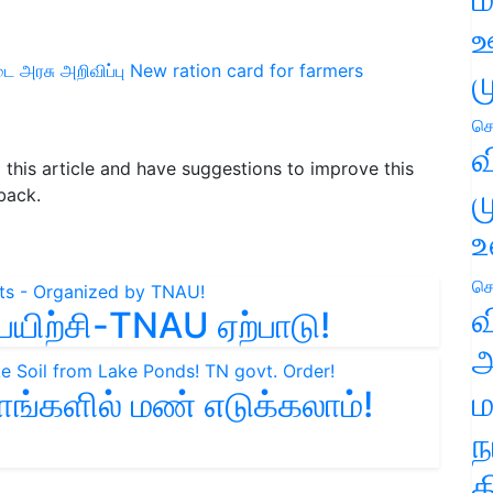
ஊ
டை
அரசு அறிவிப்பு
New ration card for farmers
ம
செ
வ
d this article and have suggestions to improve this
ம
back.
உ
செ
வ
யிற்சி-TNAU ஏற்பாடு!
அ
ம
ங்களில் மண் எடுக்கலாம்!
ந
த