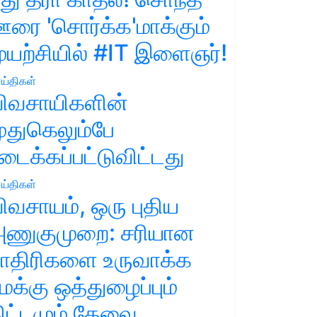
ரை 'சொர்க்க'மாக்கும்
ுயற்சியில் #IT இளைஞர்!
ய்திகள்
ிவசாயிகளின்
ுதுகெலும்பே
டைக்கப்பட்டுவிட்டது
ய்திகள்
ிவசாயம், ஒரு புதிய
ணுகுமுறை: சரியான
ாதிரிகளை உருவாக்க
மக்கு ஒத்துழைப்பும்
ிட்டமும் தேவை.