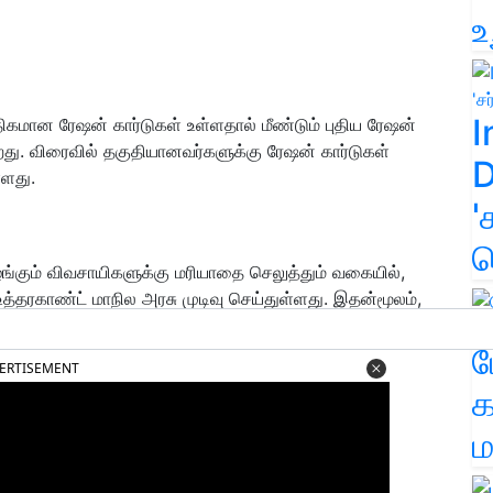
உ
I
திகமான ரேஷன் கார்டுகள் உள்ளதால் மீண்டும் புதிய ரேஷன்
ிறது. விரைவில் தகுதியானவர்களுக்கு ரேஷன் கார்டுகள்
D
்ளது.
'
க
கும் விவசாயிகளுக்கு மரியாதை செலுத்தும் வகையில்,
தரகாண்ட் மாநில அரசு முடிவு செய்துள்ளது. இதன்மூலம்,
க்கும்.
ம
ERTISEMENT
க
ம