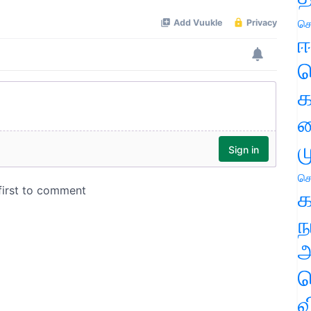
செ
ஈ
ப
க
வ
ம
செ
க
ந
அ
ச
வ