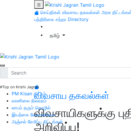
செய்திகள்
விவசாய தகவல்கள்
அரசு திட்டங்கள
பத்திரிகை சந்தா
Directory
தமிழ்
#Top on Krishi Jagran
விவசாய தகவல்கள்
PM Kisan திட்டம்
வானிலை நிலவரம்
லாபம் தரும் தொழில்
விவசாயிகளுக்கு புத
இயற்கை வேளாண்மை
அஞ்சல் சேமிப்பு திட்டங்கள்
அறிவிப்பு!