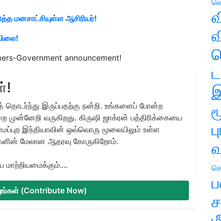
வெ
வ
ுத்த மனசாட்சியுள்ள ஆசிரியர்!
வ
விலை!
ஹ
rmers-Government announcement!
ட
்!
இ
 தொடர்ந்து இருப்பதற்கு நன்றி. உங்களைப் போன்ற
ம
ை முன்னேறி வருகிறது. கிருஷி ஜாக்ரன் பத்திரிக்கையை
ப
ிராமப்புற இந்தியாவின் ஒவ்வொரு மூலையிலும் உள்ள
களின் மேலான ஆதரவு கோருகிறோம்.
வ
மாற்றியமைக்கும்....
செ
ப
்யுங்கள் (Contribute Now)
ச
ம