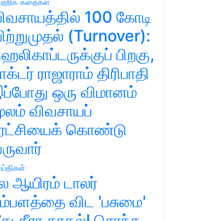
ற்றிக் கதைகள்
ிவசாயத்தில் 100 கோடி
ிற்றுமுதல் (Turnover):
ெலிகாப்டருக்குப் பிறகு,
ாக்டர் ராஜாராம் திரிபாதி
ப்போது ஒரு விமானம்
ூலம் விவசாயப்
ுரட்சியைக் கொண்டு
ருவார்
ய்திகள்
ல ஆயிரம் டாலர்
ம்பளத்தை விட 'பசுமை'
ீது தீரா காதல்! சொந்த