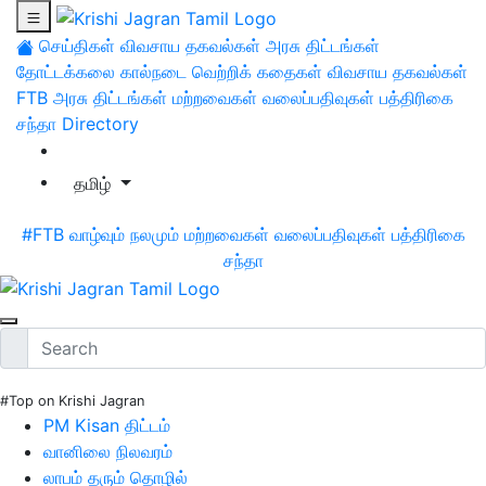
செய்திகள்
விவசாய தகவல்கள்
அரசு திட்டங்கள்
தோட்டக்கலை
கால்நடை
வெற்றிக் கதைகள்
விவசாய தகவல்கள்
FTB
அரசு திட்டங்கள்
மற்றவைகள்
வலைப்பதிவுகள்
பத்திரிகை
சந்தா
Directory
தமிழ்
#FTB
வாழ்வும் நலமும்
மற்றவைகள்
வலைப்பதிவுகள்
பத்திரிகை
சந்தா
#Top on Krishi Jagran
PM Kisan திட்டம்
வானிலை நிலவரம்
லாபம் தரும் தொழில்