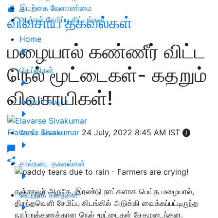
இயற்கை வேளாண்மை
விவசாய தகவல்கள்
அஞ்சல் சேமிப்பு திட்டங்கள்
Home
மழையால் கண்ணீர் விட்ட
நெல் மூட்டைகள்- கதறும்
செய்திகள்
விவசாயிகள்!
வாழ்வும் நலமும்
Elavarse Sivakumar
தோட்டக்கலை
24 July, 2022 8:45 AM IST
கால்நடை தகவல்கள்
தஞ்சாவூர் அருகே, இரண்டு நாட்களாக பெய்த மழையால்,
வெற்றிக் கதைகள்
திறந்தவெளி சேமிப்பு கிடங்கில் அடுக்கி வைக்கப்பட்டிருந்த
நுாற்றுக்கணக்கான நெல் மூட்டைகள் சேதமடைந்தன.