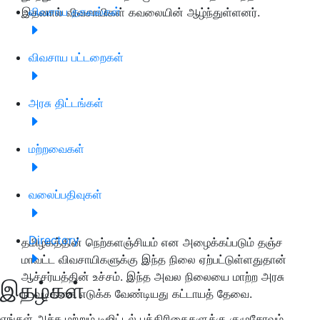
விவசாய தகவல்கள்
இதனால் விவசாயிகள் கவலையின் ஆழ்ந்துள்ளனர்.
விவசாய பட்டறைகள்
அரசு திட்டங்கள்
மற்றவைகள்
வலைப்பதிவுகள்
Directory
தமிழகத்தின் நெற்களஞ்சியம் என அழைக்கப்படும் தஞ்ச
மாவட்ட விவசாயிகளுக்கு இந்த நிலை ஏற்பட்டுள்ளதுதான்
ஆச்சர்யத்தின் உச்சம். இந்த அவல நிலையை மாற்ற அரசு
இதழ்கள்
நடவடிக்கை எடுக்க வேண்டியது கட்டாயத் தேவை.
எங்கள் அச்சு மற்றும் டிஜிட்டல் பத்திரிகைகளுக்கு குழுசேரவும்