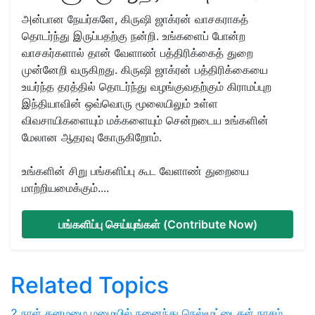
அன்பான நேயர்களே, கிருஷி ஜாக்ரன் வாசகராகத்
தொடர்ந்து இருப்பதற்கு நன்றி. உங்களைப் போன்ற
வாசகர்களால் தான் வேளாண் பத்திரிக்கைத் துறை
முன்னேறி வருகிறது. கிருஷி ஜாக்ரன் பத்திரிக்கையை
உயர்ந்த தரத்தில் தொடர்ந்து வழங்குவதற்கும் கிராமப்புற
இந்தியாவின் ஒவ்வொரு மூலையிலும் உள்ள
விவசாயிகளையும் மக்களையும் சென்றடைய உங்களின்
மேலான ஆதரவு கோருகிறோம்.
உங்களின் சிறு பங்களிப்பு கூட வேளாண் துறையை
மாற்றியமைக்கும்....
பங்களிப்பு செய்யுங்கள் (Contribute Now)
Related Topics
2 நாள் கனமழை
மழையில் நனைந்து நெல்மூட்டைகள் நாசம்