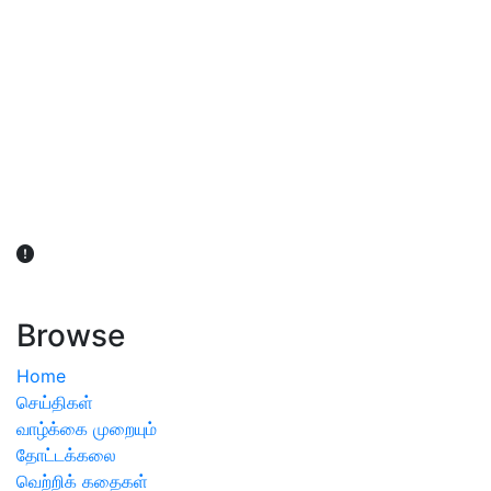
விவசாயிகள் நலன் கருதி சாகுபடி தொடர்பான சந்தேகம்
ஏற்பட்டால் வேளாண் விஞ்ஞானிகளை அணுகலாம்: தமிழக அரசு
அறிவிப்பு
Browse
Home
செய்திகள்
வாழ்க்கை முறையும்
தோட்டக்கலை
வெற்றிக் கதைகள்