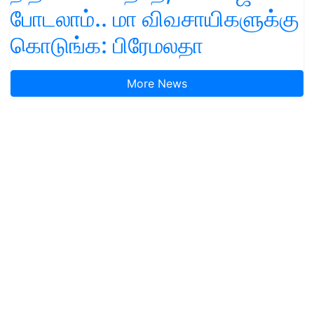
போடலாம்.. மா விவசாயிகளுக்கு
கொடுங்க: பிரேமலதா
More News