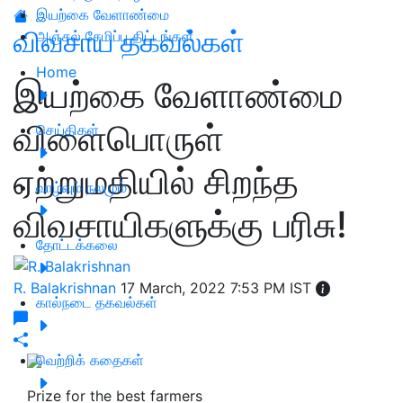
இயற்கை வேளாண்மை
விவசாய தகவல்கள்
அஞ்சல் சேமிப்பு திட்டங்கள்
Home
இயற்கை வேளாண்மை
விளைபொருள்
செய்திகள்
ஏற்றுமதியில் சிறந்த
வாழ்வும் நலமும்
விவசாயிகளுக்கு பரிசு!
தோட்டக்கலை
R. Balakrishnan
17 March, 2022 7:53 PM IST
கால்நடை தகவல்கள்
வெற்றிக் கதைகள்
Prize for the best farmers