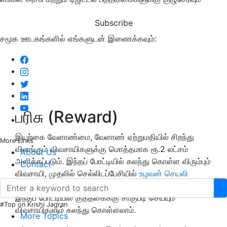
Subscribe
சமூக ஊடகங்களில் எங்களுடன் இணைக்கவும்:
பரிசு (Reward)
இயற்கை வேளாண்மை, வேளாண் ஏற்றுமதியில் சிறந்து
More Links
விளங்கும் விவசாயிகளுக்கு மொத்தமாக ரூ.2 லட்சம்
About Us
அளிக்கப்படும். இந்தப் போட்டியில் கலந்து கொள்ள விரும்பும்
Contact
விவசாயி, முதலில் செல்லிடப்பேசியில்
உழவன் செயலி
மூலமாகப் பெயரைப் பதிவு செய்து கொள்ள வேண்டும்.
இந்தப் போட்டியில் குத்தகைக்கு சாகுபடி செய்யும்
#Top on Krishi Jagran
விவசாயிகளும் கலந்து கொள்ளலாம்.
More Topics