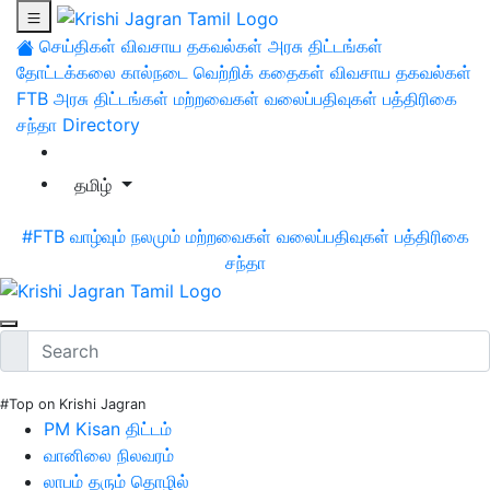
செய்திகள்
விவசாய தகவல்கள்
அரசு திட்டங்கள்
தோட்டக்கலை
கால்நடை
வெற்றிக் கதைகள்
விவசாய தகவல்கள்
FTB
அரசு திட்டங்கள்
மற்றவைகள்
வலைப்பதிவுகள்
பத்திரிகை
சந்தா
Directory
தமிழ்
#FTB
வாழ்வும் நலமும்
மற்றவைகள்
வலைப்பதிவுகள்
பத்திரிகை
சந்தா
#Top on Krishi Jagran
PM Kisan திட்டம்
வானிலை நிலவரம்
லாபம் தரும் தொழில்