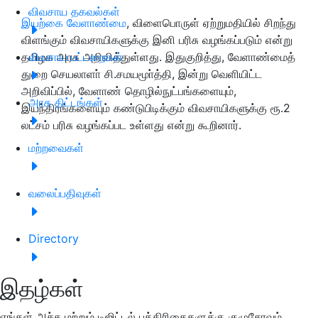
விவசாய தகவல்கள்
இயற்கை வேளாண்மை
, விளைபொருள் ஏற்றுமதியில் சிறந்து
விளங்கும் விவசாயிகளுக்கு இனி பரிசு வழங்கப்படும் என்று
தமிழக அரசு அறிவித்துள்ளது. இதுகுறித்து, வேளாண்மைத்
விவசாய பட்டறைகள்
துறை செயலாளா் சி.சமயமூா்த்தி, இன்று வெளியிட்ட
அறிவிப்பில், வேளாண் தொழில்நுட்பங்களையும்,
அரசு திட்டங்கள்
இயந்திரங்களையும் கண்டுபிடிக்கும் விவசாயிகளுக்கு ரூ.2
லட்சம் பரிசு வழங்கப்பட உள்ளது என்று கூறினார்.
மற்றவைகள்
வலைப்பதிவுகள்
Directory
இதழ்கள்
எங்கள் அச்சு மற்றும் டிஜிட்டல் பத்திரிகைகளுக்கு குழுசேரவும்