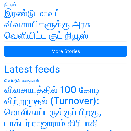
இரண்டு மாவட்ட
விவசாயிகளுக்கு அரசு
வெளியிட்ட குட் நியூஸ்
More Stories
Latest feeds
வெற்றிக் கதைகள்
விவசாயத்தில் 100 கோடி
விற்றுமுதல் (Turnover):
ஹெலிகாப்டருக்குப் பிறகு,
டாக்டர் ராஜாராம் திரிபாதி