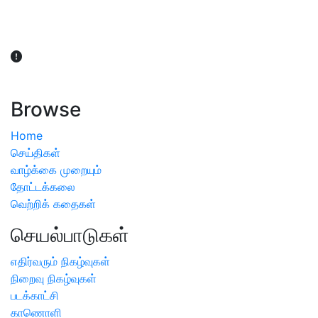
விவசாயிகள் நலன் கருதி சாகுபடி தொடர்பான சந்தேகம்
ஏற்பட்டால் வேளாண் விஞ்ஞானிகளை அணுகலாம்: தமிழக அரசு
அறிவிப்பு
Browse
Home
செய்திகள்
வாழ்க்கை முறையும்
தோட்டக்கலை
வெற்றிக் கதைகள்
செயல்பாடுகள்
எதிர்வரும் நிகழ்வுகள்
நிறைவு நிகழ்வுகள்
படக்காட்சி
காணொளி