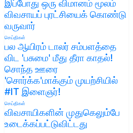
இப்போது ஒரு விமானம் மூலம்
விவசாயப் புரட்சியைக் கொண்டு
வருவார்
செய்திகள்
பல ஆயிரம் டாலர் சம்பளத்தை
விட 'பசுமை' மீது தீரா காதல்!
சொந்த ஊரை
'சொர்க்க'மாக்கும் முயற்சியில்
#IT இளைஞர்!
செய்திகள்
விவசாயிகளின் முதுகெலும்பே
உடைக்கப்பட்டுவிட்டது