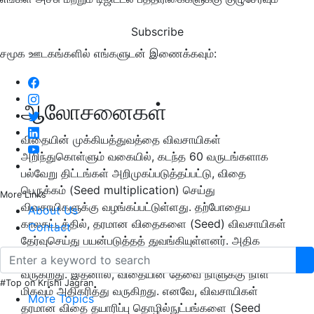
Subscribe
சமூக ஊடகங்களில் எங்களுடன் இணைக்கவும்:
ஆலோசனைகள்
விதையின் முக்கியத்துவத்தை விவசாயிகள்
அறிந்துகொள்ளும் வகையில், கடந்த 60 வருடங்களாக
பல்வேறு திட்டங்கள் அறிமுகப்படுத்தப்பட்டு, விதை
பெருக்கம் (Seed multiplication) செய்து
More Links
விவசாயிகளுக்கு வழங்கப்பட்டுள்ளது. தற்போதைய
About Us
காலகட்டத்தில், தரமான விதைகளை (Seed) விவசாயிகள்
Contact
தேர்வுசெய்து பயன்படுத்தத் துவங்கியுள்ளனர். அதிக
மகசூலுக்கு (Yield) விதையே மூலாதாரமாக விளங்கி
வருகிறது. இதனால், விதையின் தேவை நாளுக்கு நாள்
#Top on Krishi Jagran
மிகவும் அதிகரித்து வருகிறது. எனவே, விவசாயிகள்
More Topics
தரமான விதை தயாரிப்பு தொழில்நுட்பங்களை (Seed