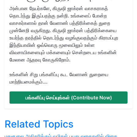
அன்பான நேயர்களே, கிருஷி ஜாக்ரன் வாசகராகத்
தொடர்ந்து இருப்பதற்கு நன்றி. உங்களைப் போன்ற
வாசகர்களால் தான் வேளாண் பத்திரிக்கைத் துறை
முன்னேறி வருகிறது. கிருஷி ஜாக்ரன் பத்திரிக்கையை
உயர்ந்த தரத்தில் தொடர்ந்து வழங்குவதற்கும் கிராமப்புற
இந்தியாவின் ஒவ்வொரு மூலையிலும் உள்ள
விவசாயிகளையும் மக்களையும் சென்றடைய உங்களின்
மேலான ஆதரவு கோருகிறோம்.
உங்களின் சிறு பங்களிப்பு கூட வேளாண் துறையை
மாற்றியமைக்கும்....
பங்களிப்பு செய்யுங்கள் (Contribute Now)
Related Topics
மகசூலை அதிகரிக்கும் வழிகள்
பயறு வகைகளில் விதை