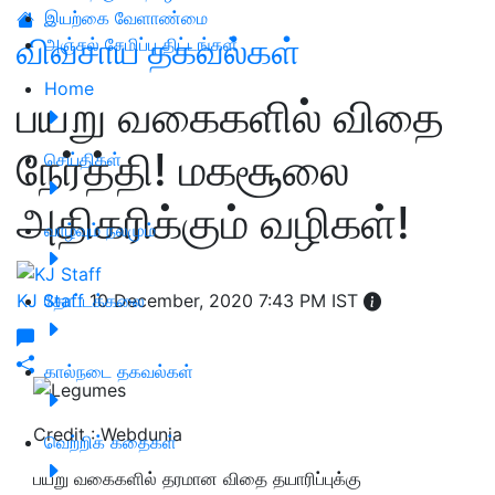
இயற்கை வேளாண்மை
விவசாய தகவல்கள்
அஞ்சல் சேமிப்பு திட்டங்கள்
Home
பயறு வகைகளில் விதை
நேர்த்தி! மகசூலை
செய்திகள்
அதிகரிக்கும் வழிகள்!
வாழ்வும் நலமும்
KJ Staff
தோட்டக்கலை
10 December, 2020 7:43 PM IST
கால்நடை தகவல்கள்
Credit : Webdunia
வெற்றிக் கதைகள்
பயறு வகைகளில் தரமான விதை தயாரிப்புக்கு