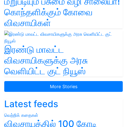
மறுபடியும் பசுமை வழி சாலையா!
கொந்தளிக்கும் கோவை
விவசாயிகள்
இரண்டு மாவட்ட
விவசாயிகளுக்கு அரசு
வெளியிட்ட குட் நியூஸ்
More Stories
Latest feeds
வெற்றிக் கதைகள்
விவசாயத்தில் 100 கோடி