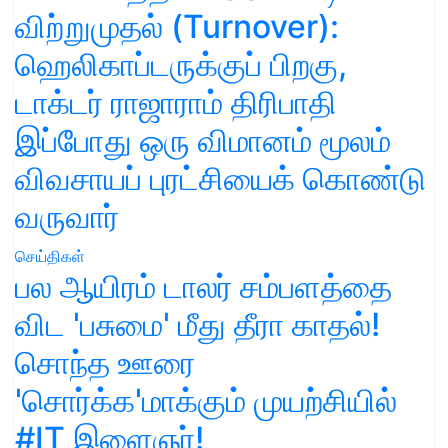
விற்றுமுதல் (Turnover):
ஹெலிகாப்டருக்குப் பிறகு,
டாக்டர் ராஜாராம் திரிபாதி
இப்போது ஒரு விமானம் மூலம்
விவசாயப் புரட்சியைக் கொண்டு
வருவார்
செய்திகள்
பல ஆயிரம் டாலர் சம்பளத்தை
விட 'பசுமை' மீது தீரா காதல்!
சொந்த ஊரை
'சொர்க்க'மாக்கும் முயற்சியில்
#IT இளைஞர்!