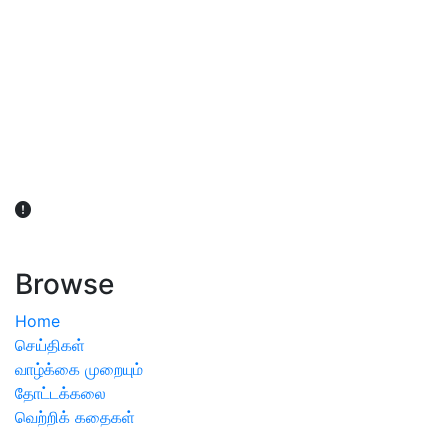
விவசாயிகள் நலன் கருதி சாகுபடி தொடர்பான சந்தேகம்
ஏற்பட்டால் வேளாண் விஞ்ஞானிகளை அணுகலாம்: தமிழக அரசு
அறிவிப்பு
Browse
Home
செய்திகள்
வாழ்க்கை முறையும்
தோட்டக்கலை
வெற்றிக் கதைகள்