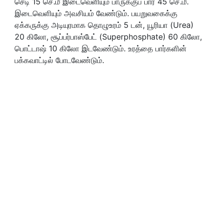
செடி 15 செ.மீ இடைவெளியும் பாருக்குப் பார் 45 செ.மீ.
இடைவெளியும் அவசியம் வேண்டும். பயறுவகைக்கு
ஏக்கருக்கு அடியுரமாக தொழுஉரம் 5 டன், யூரியா (Urea)
20 கிலோ, சூப்பர்பாஸ்பேட் (Superphosphate) 60 கிலோ,
பொட்டாஷ் 10 கிலோ இடவேண்டும். உரத்தை பார்களின்
பக்கவாட்டில் போடவேண்டும்.