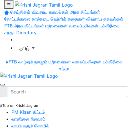
செய்திகள்
விவசாய தகவல்கள்
அரசு திட்டங்கள்
தோட்டக்கலை
கால்நடை
வெற்றிக் கதைகள்
விவசாய தகவல்கள்
FTB
அரசு திட்டங்கள்
மற்றவைகள்
வலைப்பதிவுகள்
பத்திரிகை
சந்தா
Directory
தமிழ்
#FTB
வாழ்வும் நலமும்
மற்றவைகள்
வலைப்பதிவுகள்
பத்திரிகை
சந்தா
#Top on Krishi Jagran
PM Kisan திட்டம்
வானிலை நிலவரம்
லாபம் தரும் தொழில்