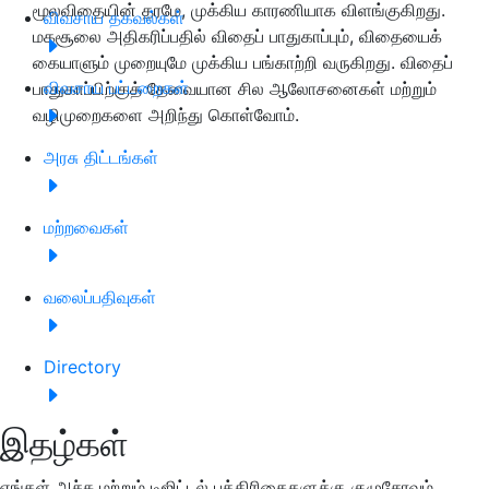
மூலவிதையின் தரமே, முக்கிய காரணியாக விளங்குகிறது.
விவசாய தகவல்கள்
மகசூலை அதிகரிப்பதில் விதைப் பாதுகாப்பும், விதையைக்
கையாளும் முறையுமே முக்கிய பங்காற்றி வருகிறது. விதைப்
விவசாய பட்டறைகள்
பாதுகாப்பிற்குத் தேவையான சில ஆலோசனைகள் மற்றும்
வழிமுறைகளை அறிந்து கொள்வோம்.
அரசு திட்டங்கள்
மற்றவைகள்
வலைப்பதிவுகள்
Directory
இதழ்கள்
எங்கள் அச்சு மற்றும் டிஜிட்டல் பத்திரிகைகளுக்கு குழுசேரவும்