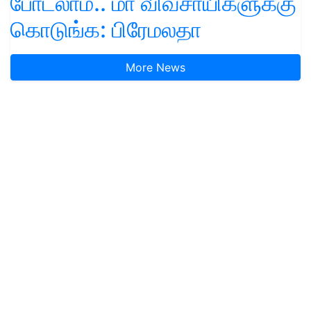
போடலாம்.. மா விவசாயிகளுக்கு
கொடுங்க: பிரேமலதா
More News