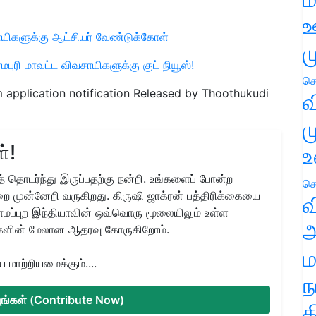
ஊ
ாயிகளுக்கு ஆட்சியர் வேண்டுக்கோள்
ம
மபுரி மாவட்ட விவசாயிகளுக்கு குட் நியூஸ்!
செ
am application notification Released by Thoothukudi
வ
ம
்!
உ
 தொடர்ந்து இருப்பதற்கு நன்றி. உங்களைப் போன்ற
செ
ை முன்னேறி வருகிறது. கிருஷி ஜாக்ரன் பத்திரிக்கையை
வ
ிராமப்புற இந்தியாவின் ஒவ்வொரு மூலையிலும் உள்ள
அ
களின் மேலான ஆதரவு கோருகிறோம்.
ம
மாற்றியமைக்கும்....
ந
்யுங்கள் (Contribute Now)
த