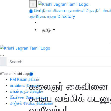
செய்திகள்
விவசாய தகவல்கள்
அரசு திட்டங்கள
பத்திரிகை சந்தா
Directory
தமிழ்
#Top on Krishi Jagran
PM Kisan திட்டம்
கலைஞர் கைவினை தி
வானிலை நிலவரம்
லாபம் தரும் தொழில்
கூடிய வங்கிக் கடன
இயற்கை வேளாண்மை
அஞ்சல் சேமிப்பு திட்டங்கள்
வரவேற்பு!