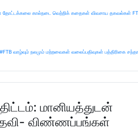
்
தோட்டக்கலை
கால்நடை
வெற்றிக் கதைகள்
விவசாய தகவல்கள்
F
#FTB
வாழ்வும் நலமும்
மற்றவைகள்
வலைப்பதிவுகள்
பத்திரிகை சந்த
ட்டம்: மானியத்துடன்
ுதவி- விண்ணப்பங்கள்