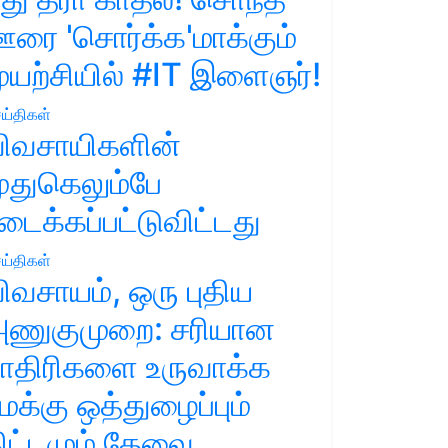
ரை 'சொர்க்க'மாக்கும்
ுயற்சியில் #IT இளைஞர்!
ய்திகள்
ிவசாயிகளின்
ுதுகெலும்பே
டைக்கப்பட்டுவிட்டது
ய்திகள்
ிவசாயம், ஒரு புதிய
ணுகுமுறை: சரியான
ாதிரிகளை உருவாக்க
மக்கு ஒத்துழைப்பும்
ிட்டமும் தேவை.