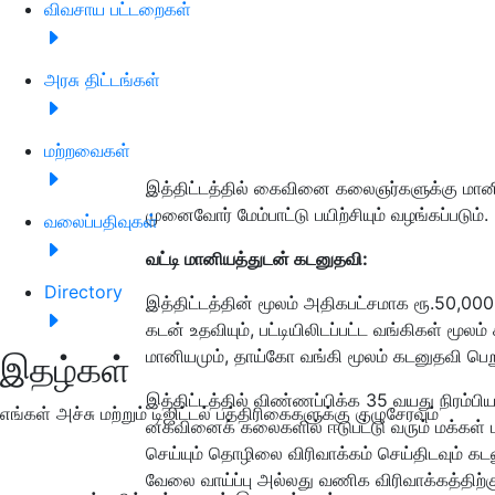
விவசாய பட்டறைகள்
அரசு திட்டங்கள்
மற்றவைகள்
இத்திட்டத்தில் கைவினை கலைஞர்களுக்கு மானிய
முனைவோர் மேம்பாட்டு பயிற்சியும் வழங்கப்படும்.
வலைப்பதிவுகள்
வட்டி மானியத்துடன் கடனுதவி:
Directory
இத்திட்டத்தின் மூலம் அதிகபட்சமாக ரூ.50,00
கடன் உதவியும், பட்டியிலிடப்பட்ட வங்கிகள் மூல
மானியமும், தாய்கோ வங்கி மூலம் கடனுதவி பெறு
இதழ்கள்
இத்திட்டத்தில் விண்ணப்பிக்க 35 வயது நிரம்
எங்கள் அச்சு மற்றும் டிஜிட்டல் பத்திரிகைகளுக்கு குழுசேரவும்
னகவினைக் கலைகளில் ஈடுபட்டு வரும் மக்கள் 
செய்யும் தொழிலை விரிவாக்கம் செய்திடவும் கட
வேலை வாய்ப்பு அல்லது வணிக விரிவாக்கத்த