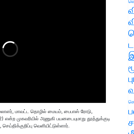
வெ
வ
வ
ஹ
ட
இ
ம
ப
வ
செ
ப
ேலாளர், மாவட்ட தொழில் மையம், பைபாஸ் ரோடு,
 என்ற முகவரியில் அணுகி பயனடையுமாறு தூத்துக்குடி
ச
ெய்திக்குறிப்பு வெளியிட்டுள்ளார்.
ம