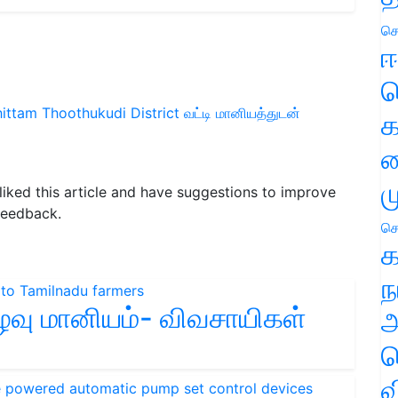
செ
ஈ
ப
hittam
Thoothukudi District
வட்டி மானியத்துடன்
க
வ
ம
 liked this article and have suggestions to improve
feedback.
செ
க
ந
உழவு மானியம்- விவசாயிகள்
அ
ச
வ