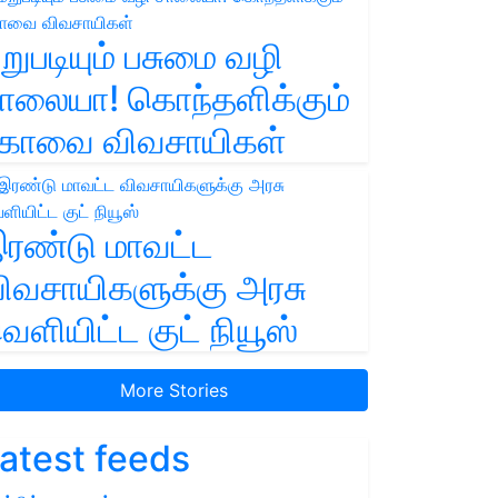
றுபடியும் பசுமை வழி
ாலையா! கொந்தளிக்கும்
ோவை விவசாயிகள்
ரண்டு மாவட்ட
ிவசாயிகளுக்கு அரசு
ெளியிட்ட குட் நியூஸ்
More Stories
atest feeds