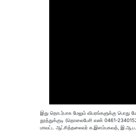
இது தொடர்பாக மேலும் விபரங்களுக்கு பொது ம
தூத்துக்குடி (தொலைபேசி எண் 0461-2340152)
மாவட்ட ஆட்சித்தலைவர் க.இளம்பகவத், இ.ஆ.ப., ச