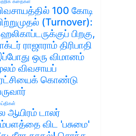
ற்றிக் கதைகள்
ிவசாயத்தில் 100 கோடி
ிற்றுமுதல் (Turnover):
ெலிகாப்டருக்குப் பிறகு,
ாக்டர் ராஜாராம் திரிபாதி
ப்போது ஒரு விமானம்
ூலம் விவசாயப்
ுரட்சியைக் கொண்டு
ருவார்
ய்திகள்
ல ஆயிரம் டாலர்
ம்பளத்தை விட 'பசுமை'
ீது தீரா காதல்! சொந்த