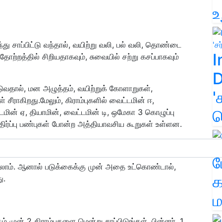
உ
 சாப்பிட்டு வந்தால், வயிற்று வலி, பல் வலி, தொண்டை
I
தோற்றத்தில் சிறியதாகவும், சுவையில் சற்று கசப்பாகவும்
D
ுவதால், மன அழுத்தம், வயிற்றுக் கோளாறுகள்,
'
சீராகிறது.மேலும், கிராம்புகளில் வைட்டமின் ஈ,
க
மின் ஏ, தியாமின், வைட்டமின் டி, ஒமேகா 3 கொழுப்பு
ா எதிர்ப்பு பண்புகள் போன்ற அத்தியாவசிய கூறுகள் உள்ளன.
ம
்ளலாம். ஆனால் படுக்கைக்கு முன் அதை உட்கொண்டால்,
க
ு.
ம
் முன் 2 கிராம்புகளை மென்று சாப்பிடுங்கள். பின்னர், 1