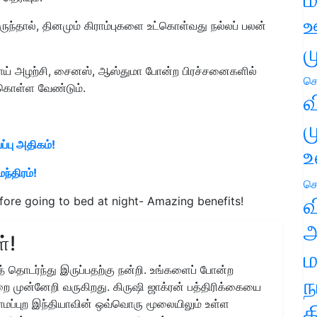
ஊ
இருந்தால், தினமும் கிராம்புகளை உட்கொள்வது நல்லப் பலன்
ம
ுழாய் அழற்சி, சைனஸ், ஆஸ்துமா போன்ற பிரச்சனைகளில்
செ
ட்கொள்ள வேண்டும்.
வ
ம
ப்பு அதிகம்!
உ
ந்திரம்!
செ
வ
fore going to bed at night- Amazing benefits!
அ
்!
ம
 தொடர்ந்து இருப்பதற்கு நன்றி. உங்களைப் போன்ற
ந
ை முன்னேறி வருகிறது. கிருஷி ஜாக்ரன் பத்திரிக்கையை
ிராமப்புற இந்தியாவின் ஒவ்வொரு மூலையிலும் உள்ள
த