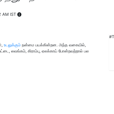
42 AM IST
#T
்,
உடலுக்கும்
நன்மை பயக்கின்றன. அந்த வகையில்,
்டை, லவங்கம், கிராம்பு, ஏலக்காய் போன்றவற்றால் பல