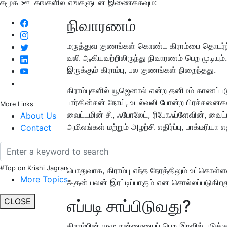
சமூக ஊடகங்களில் எங்களுடன் இணைக்கவும்:
நிவாரணம்
மருத்துவ குணங்கள் கொண்ட கிராம்பை தொடர்ந்து
வலி ஆகியவற்றிலிருந்து நிவாரணம் பெற முடியும்.
இருக்கும் கிராம்பு, பல குணங்கள் நிறைந்தது.
கிராம்புகளில் யூஜெனால் என்ற தனிமம் காணப்பட
பார்கின்சன் நோய், உடல்வலி போன்ற பிரச்சனைகள் 
More Links
வைட்டமின் சி, ஃபோலேட், ரிபோஃப்ளேவின், வைட்ட
About Us
அமிலங்கள் மற்றும் அழற்சி எதிர்ப்பு, பாக்டீரிய
Contact
எப்போது சாப்பிடுவது?
#Top on Krishi Jagran
பொதுவாக, கிராம்பு எந்த நேரத்திலும் உட்கொள
More Topics
அதன் பலன் இரட்டிப்பாகும் என சொல்லப்படுகிறத
CLOSE
எப்படி சாப்பிடுவது?
கிராம்பின் முழு நன்மையைப் பெற இரவில் படுக்கும