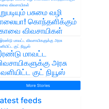
றுபடியும் பசுமை வழி
ாலையா! கொந்தளிக்கும்
ோவை விவசாயிகள்
ரண்டு மாவட்ட
ிவசாயிகளுக்கு அரசு
ெளியிட்ட குட் நியூஸ்
More Stories
atest feeds