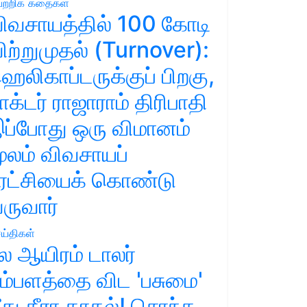
ற்றிக் கதைகள்
ிவசாயத்தில் 100 கோடி
ிற்றுமுதல் (Turnover):
ெலிகாப்டருக்குப் பிறகு,
ாக்டர் ராஜாராம் திரிபாதி
ப்போது ஒரு விமானம்
ூலம் விவசாயப்
ுரட்சியைக் கொண்டு
ருவார்
ய்திகள்
ல ஆயிரம் டாலர்
ம்பளத்தை விட 'பசுமை'
ீது தீரா காதல்! சொந்த