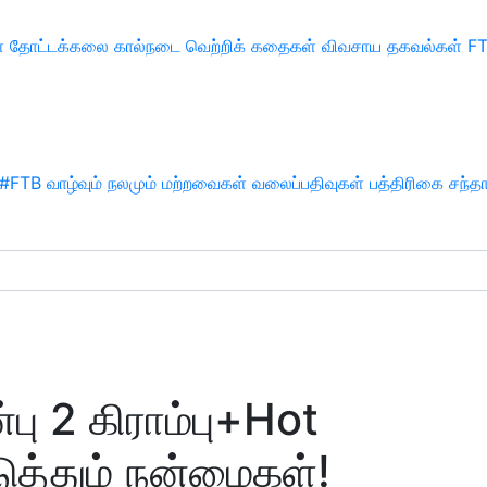
்
தோட்டக்கலை
கால்நடை
வெற்றிக் கதைகள்
விவசாய தகவல்கள்
F
#FTB
வாழ்வும் நலமும்
மற்றவைகள்
வலைப்பதிவுகள்
பத்திரிகை சந்த
்பு 2 கிராம்பு+Hot
ுத்தும் நன்மைகள்!