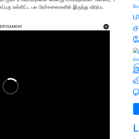
கப்பரு உள்ளிட்ட பல பிரச்சனைகளில் இருந்து விடுபட
ம
ச
ERTISEMENT
க
இ
வ
வ
L