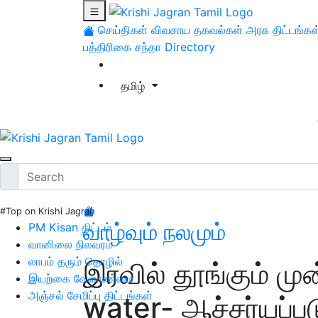
செய்திகள்
விவசாய தகவல்கள்
அரசு திட்டங்கள
பத்திரிகை சந்தா
Directory
தமிழ்
#Top on Krishi Jagran
வாழ்வும் நலமும்
PM Kisan திட்டம்
வானிலை நிலவரம்
லாபம் தரும் தொழில்
இரவில் தூங்கும் முன
இயற்கை வேளாண்மை
அஞ்சல் சேமிப்பு திட்டங்கள்
water- ஆச்சர்யப்பட