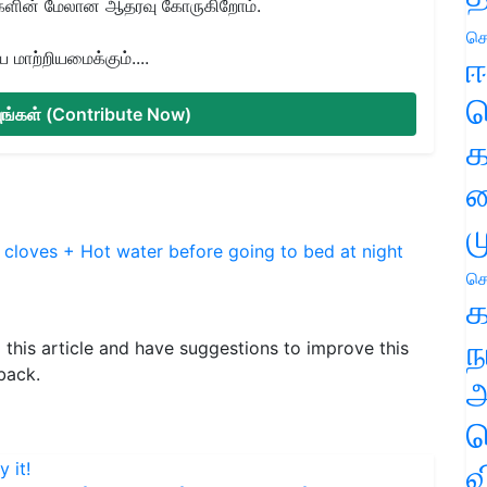
களின் மேலான ஆதரவு கோருகிறோம்.
செ
மாற்றியமைக்கும்....
ஈ
ப
்யுங்கள் (Contribute Now)
க
வ
ம
 cloves + Hot water before going to bed at night
செ
க
ந
d this article and have suggestions to improve this
back.
அ
ச
வ