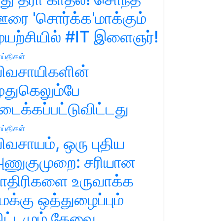
ரை 'சொர்க்க'மாக்கும்
ுயற்சியில் #IT இளைஞர்!
ய்திகள்
ிவசாயிகளின்
ுதுகெலும்பே
டைக்கப்பட்டுவிட்டது
ய்திகள்
ிவசாயம், ஒரு புதிய
ணுகுமுறை: சரியான
ாதிரிகளை உருவாக்க
மக்கு ஒத்துழைப்பும்
ிட்டமும் தேவை.