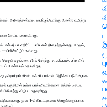
வெ
வ
வ
க்கல், அமிலத்தன்மை, வயிற்றுப்போக்கு போன்ற வயிற்று
ஹ
ட
ேலை செய்ய வைக்கிறது.
இ
 பாக்டீரியா எதிர்ப்பு பண்புகள் நிறைந்துள்ளது. மேலும்,
ை சாலிசிலேட்டும் உள்ளது.
ம
 வெதுவெதுப்பான நீரில் சேர்த்து சாப்பிட்டால், பற்களில்
ப
ியைப் போக்கவும் உதவுகிறது.
வ
 துர்நாற்றம் வீசும் பாக்டீரியாக்கள் அழிக்கப்படுகின்றன.
செ
ல் பகுதியில் உள்ள பாக்டீரியாக்களை சுத்தம் செய்ய
ப
யிலிருந்து விடுபட உதவுகிறது.
ச
, படுக்கைக்கு முன் 1-2 கிராம்புகளை வெதுவெதுப்பான
ம
தெரியும்.