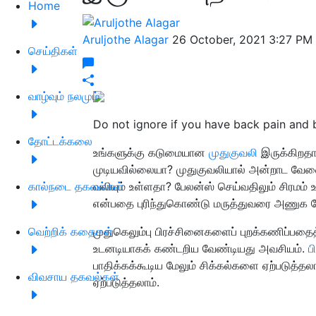
Home
Aruljothe Alagar
26 October, 2021 3:27 PM
செய்திகள்
வாழ்வும் நலமும்
Do not ignore if you have back pain and
தோட்டக்கலை
உங்களுக்கு கடுமையான
முதுகுவலி
இருக்கிறதா
முடியவில்லையா? முதுகுவலியால் அன்றாட வேல
கால்நடை தகவல்கள்
வலியும் உள்ளதா? பேலன்ஸ் செய்வதிலும் சிரமம்
என்பதை புரிந்துகொண்டு மருத்துவரை அணுக வ
வெற்றிக் கதைகள்
முதுகெலும்பு பிரச்சினைகளைப் புறக்கணிப்பதைத்
உடனடியாகக் கண்டறிய வேண்டியது அவசியம்.
ப
பாதிக்கக்கூடிய மேலும் சிக்கல்களை ஏற்படுத்தல
விவசாய தகவல்கள்
ஏற்படுத்தலாம்.