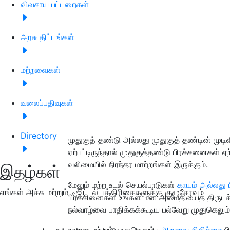
விவசாய பட்டறைகள்
அரசு திட்டங்கள்
மற்றவைகள்
வலைப்பதிவுகள்
Directory
முதுகுத் தண்டு அல்லது முதுகுத் தண்டின் முடி
ஏற்பட்டிருந்தால் முதுகுத்தண்டு பிரச்சனைகள் ஏற
வலிமையில் நிரந்தர மாற்றங்கள் இருக்கும்.
இதழ்கள்
மேலும் மற்ற உடல் செயல்பாடுகள்
காயம் அல்லது
எங்கள் அச்சு மற்றும் டிஜிட்டல் பத்திரிகைகளுக்கு குழுசேரவும்
பிரச்சினைகள் உங்கள் மன அமைதியைத் திருடக்க
நல்வாழ்வை பாதிக்கக்கூடிய பல்வேறு முதுகெலும
மூளை மற்றும் முதுகெலும்பு
அறுவை சிகிச்சை
ய