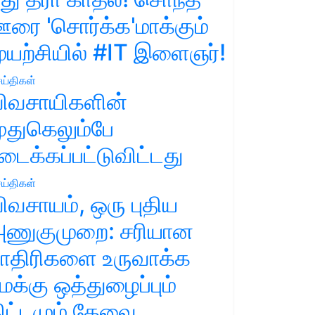
ரை 'சொர்க்க'மாக்கும்
ுயற்சியில் #IT இளைஞர்!
ய்திகள்
ிவசாயிகளின்
ுதுகெலும்பே
டைக்கப்பட்டுவிட்டது
ய்திகள்
ிவசாயம், ஒரு புதிய
ணுகுமுறை: சரியான
ாதிரிகளை உருவாக்க
மக்கு ஒத்துழைப்பும்
ிட்டமும் தேவை.