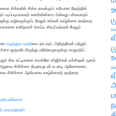
ஊ
களை சிக்கலில் சிக்க வைக்கும்: சரியான நேரத்தில்
ும் படிப்படியாகவும் உணர்வின்மை அல்லது பக்கவாதம்
ம
ளுக்கு வழிவகுக்கும், மேலும் உங்கள் வாழ்க்கை தரத்தை
கைகளை எளிதாகச் செய்ய சிரமப்படுவார் மேலும்
செ
வ
ியான
மருத்துவ உதவி
யை நாடவும். அறிகுறிகள் மற்றும்
ம
ச்சை ஒருவரிடமிருந்து மற்றொருவருக்கு மாறுபடும்.
உ
த்தும் சில கட்டிகளை மைக்ரோ சர்ஜிக்கல் எக்சிஷன் மூலம்
ம்பு அறுவை சிகிச்சை நிபுணருடன் உடனடி ஆலோசனை,
செ
அறுவை சிகிச்சை ஆகியவை வாழ்க்கைத் தரத்தை
வ
அ
ம
வசியமில்லை!
ந
க் காய்கறிகள்!
த