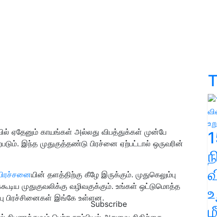
T
வில் ஏதேனும் காயங்கள் அல்லது விபத்துக்கள் முன்பே
1
்படும். இந்த முதுகுத்தண்டு பிரச்னை ஏற்பட்டால் ஒருவரின்
வ
 பிரச்சனை
யின் தளத்திற்கு கீழே இருக்கும். முதுகெலும்பு
ூடிய முதுகுவலிக்கு வழிவகுக்கும். உங்கள் ஒட்டுமொத்த
உ
்பு பிரச்சினைகள் இங்கே உள்ளன.
Subscribe
ம
ில் நிபுணத்துவம் பெற்ற நரம்பியல் அறுவை சிகிச்சை