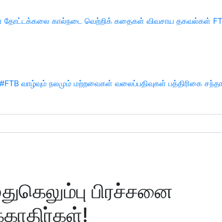
்
தோட்டக்கலை
கால்நடை
வெற்றிக் கதைகள்
விவசாய தகவல்கள்
F
#FTB
வாழ்வும் நலமும்
மற்றவைகள்
வலைப்பதிவுகள்
பத்திரிகை சந்த
ுதுகெலும்பு பிரச்சனை
்காதிர்கள்!