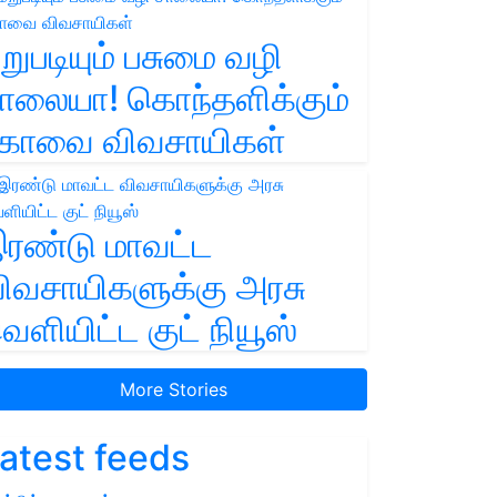
றுபடியும் பசுமை வழி
ாலையா! கொந்தளிக்கும்
ோவை விவசாயிகள்
ரண்டு மாவட்ட
ிவசாயிகளுக்கு அரசு
ெளியிட்ட குட் நியூஸ்
More Stories
atest feeds