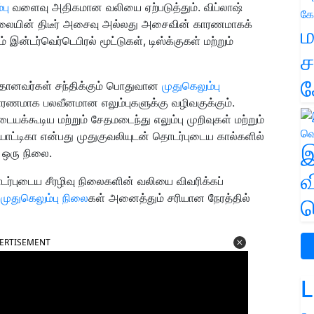
பு
வளைவு அதிகமான வலியை ஏற்படுத்தும். விப்லாஷ்
ு தலையின் திடீர் அசைவு அல்லது அசைவின் காரணமாகக்
ம
 இன்டர்வெர்டெபிரல் மூட்டுகள், டிஸ்க்குகள் மற்றும்
ச
க
ானவர்கள் சந்திக்கும் பொதுவான
முதுகெலும்பு
காரணமாக பலவீனமான எலும்புகளுக்கு வழிவகுக்கும்.
யக்கூடிய மற்றும் சேதமடைந்து எலும்பு முறிவுகள் மற்றும்
்டிகா என்பது முதுகுவலியுடன் தொடர்புடைய கால்களில்
இ
 ஒரு நிலை.
வ
ர்புடைய சீரழிவு நிலைகளின் வலியை விவரிக்கப்
த
முதுகெலும்பு நிலை
கள் அனைத்தும் சரியான நேரத்தில்
வ
ERTISEMENT
L