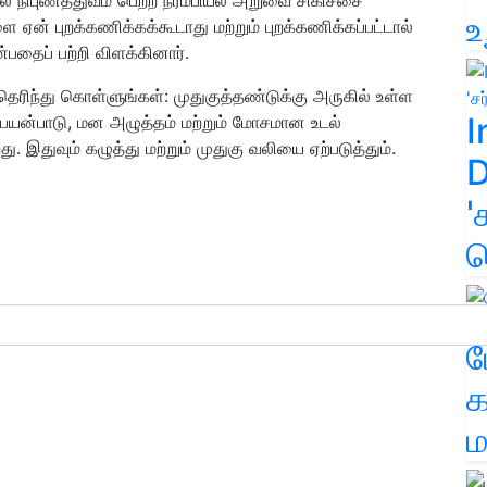
உ
 ஏன் புறக்கணிக்கக்கூடாது மற்றும் புறக்கணிக்கப்பட்டால்
்பதைப் பற்றி விளக்கினார்.
தெரிந்து கொள்ளுங்கள்: முதுகுத்தண்டுக்கு அருகில் உள்ள
I
பயன்பாடு, மன அழுத்தம் மற்றும் மோசமான உடல்
துவும் கழுத்து மற்றும் முதுகு வலியை ஏற்படுத்தும்.
D
'
க
ம
க
ம