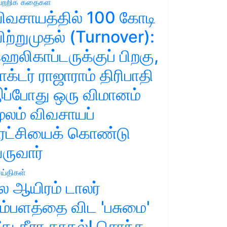
ற்றிக் கதைகள்
ிவசாயத்தில் 100 கோடி
ிற்றுமுதல் (Turnover):
ெலிகாப்டருக்குப் பிறகு,
ாக்டர் ராஜாராம் திரிபாதி
ப்போது ஒரு விமானம்
ூலம் விவசாயப்
ுரட்சியைக் கொண்டு
ருவார்
ய்திகள்
ல ஆயிரம் டாலர்
ம்பளத்தை விட 'பசுமை'
ீது தீரா காதல்! சொந்த