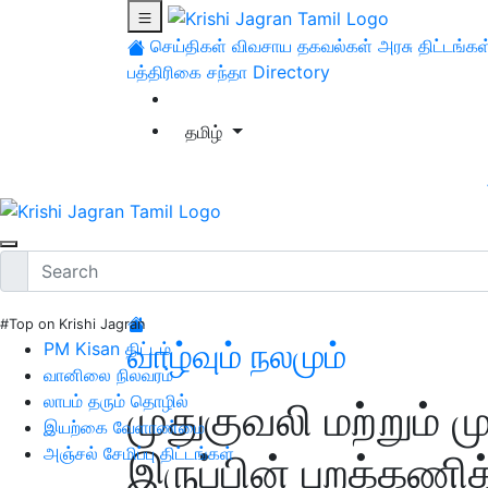
செய்திகள்
விவசாய தகவல்கள்
அரசு திட்டங்கள
பத்திரிகை சந்தா
Directory
தமிழ்
#Top on Krishi Jagran
வாழ்வும் நலமும்
PM Kisan திட்டம்
வானிலை நிலவரம்
லாபம் தரும் தொழில்
முதுகுவலி மற்றும் ம
இயற்கை வேளாண்மை
அஞ்சல் சேமிப்பு திட்டங்கள்
இருப்பின் புறக்கணிக