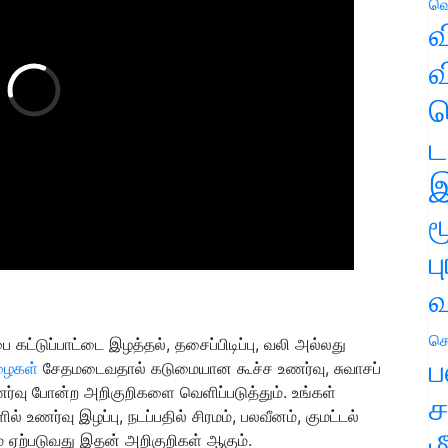
வெ
வ
வ
ஹ
ட
இ
ம
ப
வ
செ
பை கட்டுப்பாட்டை இழத்தல், தசைப்பிடிப்பு, வலி அல்லது
ப
இழைகள்
சேதமடைவதால் கடுமையான கூச்ச உணர்வு, சுவாசப்
ர்வு போன்ற அறிகுறிகளை வெளிப்படுத்தும். உங்கள்
ச
் உணர்வு இழப்பு, நடப்பதில் சிரமம், பலவீனம், குமட்டல்
ம
கம் ஏற்படுவது இதன் அறிகுறிகள் ஆகும்.