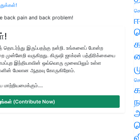
துக்கள்!
செ
ஈ
ve back pain and back problem!
ப
்!
க
 தொடர்ந்து இருப்பதற்கு நன்றி. உங்களைப் போன்ற
வ
ை முன்னேறி வருகிறது. கிருஷி ஜாக்ரன் பத்திரிக்கையை
ிராமப்புற இந்தியாவின் ஒவ்வொரு மூலையிலும் உள்ள
ம
களின் மேலான ஆதரவு கோருகிறோம்.
செ
மாற்றியமைக்கும்....
க
ந
்யுங்கள் (Contribute Now)
அ
ச
வ