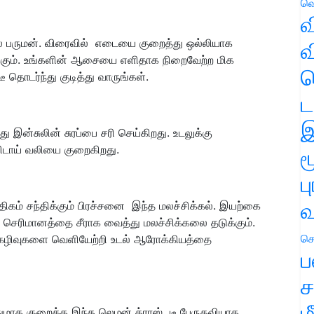
வெ
வ
உடல் பருமன். விரைவில் எடையை குறைத்து ஒல்லியாக
வ
கும். உங்களின் ஆசையை எளிதாக நிறைவேற்ற மிக
ஹ
ொடர்ந்து குடித்து வாருங்கள்.
ட
இ
ு இன்சுலின் சுரப்பை சரி செய்கிறது. உடலுக்கு
டாய் வலியை குறைகிறது.
ம
ப
வ
ிகம் சந்திக்கும் பிரச்சனை இந்த மலச்சிக்கல். இயற்கை
 செரிமானத்தை சீராக வைத்து மலச்சிக்கலை தடுக்கும்.
செ
்ள கழிவுகளை வெளியேற்றி உடல் ஆரோக்கியத்தை
ப
ச
ம
ுமாக குறைக்க இந்த லெமன் க்ராஸ் டீ பேருதவியாக