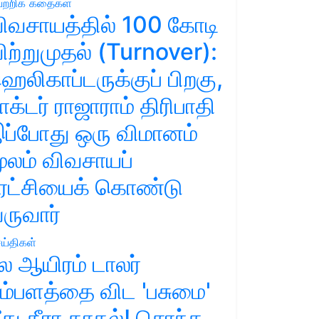
ற்றிக் கதைகள்
ிவசாயத்தில் 100 கோடி
ிற்றுமுதல் (Turnover):
ெலிகாப்டருக்குப் பிறகு,
ாக்டர் ராஜாராம் திரிபாதி
ப்போது ஒரு விமானம்
ூலம் விவசாயப்
ுரட்சியைக் கொண்டு
ருவார்
ய்திகள்
ல ஆயிரம் டாலர்
ம்பளத்தை விட 'பசுமை'
ீது தீரா காதல்! சொந்த