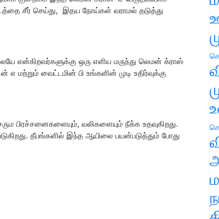
்டத்தை சீர் செய்து, இதய நோய்கள் வராமல் தடுத்து
ஊ
ம
செ
ையே என்கிறவர்களுக்கு ஒரு எளிய மருந்து லெமன் க்ராஸ்
வ
் எ மற்றும் வைட்டமின் பி உங்களின் முடி உதிர்வுக்கு
ம
உ
. சரும பிரச்சனைகளையும், வலிகளையும் நீக்க உதவுகிறது.
செ
படுகிறது. தீபங்களில் இந்த ஆயிலை பயன்படுத்தும் போது
வ
அ
ம
ந
த