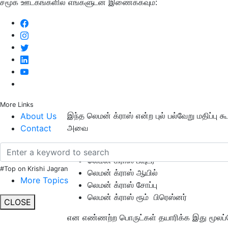
சமூக ஊடகங்களில் எங்களுடன் இணைக்கவும்:
More Links
இந்த லெமன் க்ராஸ் என்ற புல் பல்வேறு மதிப்பு கூ
About Us
அவை
Contact
லெமன் க்ராஸ் டீ
லெமன் க்ராஸ் பவுடர்
#Top on Krishi Jagran
லெமன் க்ராஸ் ஆயில்
More Topics
லெமன் க்ராஸ் சோப்பு
லெமன் க்ராஸ் ரூம் பிரெஸ்னர்
CLOSE
என எண்ணற்ற பொருட்கள் தயாரிக்க இது மூலப்