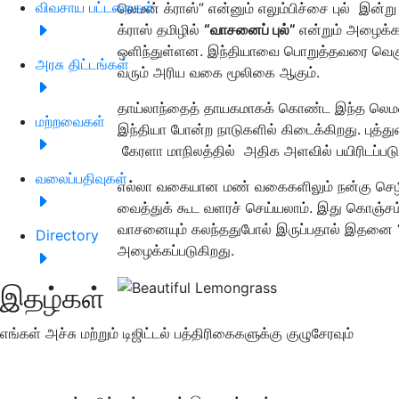
விவசாய பட்டறைகள்
லெமன் க்ராஸ்” என்னும் எலும்பிச்சை புல் இன
க்ராஸ் தமிழில்
“
வாசனைப் புல்”
என்றும் அழைக்க
ஒளிந்துள்ளன. இந்தியாவை பொறுத்தவரை வெகு சி
அரசு திட்டங்கள்
வரும் அரிய வகை மூலிகை ஆகும்.
தாய்லாந்தைத் தாயகமாகக் கொண்ட இந்த லெமன
மற்றவைகள்
இந்தியா போன்ற நாடுகளில் கிடைக்கிறது. புத்து
கேரளா மாநிலத்தில் அதிக அளவில் பயிரிடப்பட
வலைப்பதிவுகள்
எல்லா வகையான‌ மண் வகைகளிலும் நன்கு செழித
வைத்துக் கூட வளரச் செய்யலாம். இது கொஞ்ச
வாசனையும் கல‌ந்ததுபோல் இருப்பதால் இதனை “எலு
Directory
அழைக்கப்படுகிறது.
இதழ்கள்
எங்கள் அச்சு மற்றும் டிஜிட்டல் பத்திரிகைகளுக்கு குழுசேரவும்