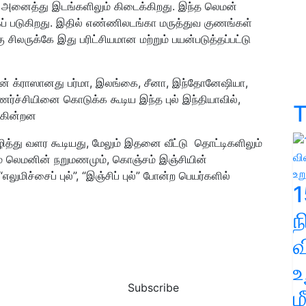
்று அனைத்து இடங்களிலும் கிடைக்கிறது. இந்த லெமன்
ப் படுகிறது. இதில் எண்ணிலடங்கா மருத்துவ குணங்கள்
லருக்கே இது பரிட்சியமான மற்றும் பயன்படுத்தப்பட்டு
் க்ராஸானது பர்மா, இலங்கை, சீனா, இந்தோனேஷியா,
ணர்ச்சியினை கொடுக்க கூடிய இந்த புல் இந்தியாவில்,
T
ுகின்றன
்து வளர கூடியது, மேலும் இதனை வீட்டு தொட்டிகளிலும்
ம் லெமனின் நறுமணமும், கொஞ்சம் இஞ்சியின்
மிச்சைப் புல்”, “இஞ்சிப் புல்” போன்ற பெயர்களில்
1
வ
உ
Subscribe
ம