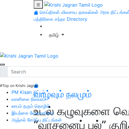
செய்திகள்
விவசாய தகவல்கள்
அரசு திட்டங்கள
பத்திரிகை சந்தா
Directory
தமிழ்
#Top on Krishi Jagran
வாழ்வும் நலமும்
PM Kisan திட்டம்
வானிலை நிலவரம்
லாபம் தரும் தொழில்
உடல் கழுவுகளை வெ
இயற்கை வேளாண்மை
அஞ்சல் சேமிப்பு திட்டங்கள்
“வாசனைப் புல்” குறி