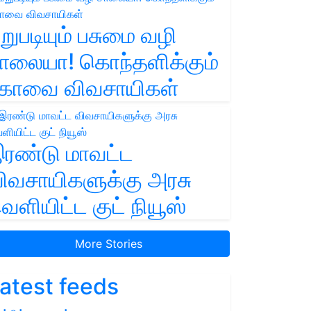
றுபடியும் பசுமை வழி
ாலையா! கொந்தளிக்கும்
ோவை விவசாயிகள்
ரண்டு மாவட்ட
ிவசாயிகளுக்கு அரசு
ெளியிட்ட குட் நியூஸ்
More Stories
atest feeds