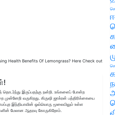
செ
ஈ
ப
க
வ
ம
sing Health Benefits Of Lemongrass? Here Check out
செ
க
்!
ந
அ
 தொடர்ந்து இருப்பதற்கு நன்றி. உங்களைப் போன்ற
ை முன்னேறி வருகிறது. கிருஷி ஜாக்ரன் பத்திரிக்கையை
ச
ிராமப்புற இந்தியாவின் ஒவ்வொரு மூலையிலும் உள்ள
வ
களின் மேலான ஆதரவு கோருகிறோம்.