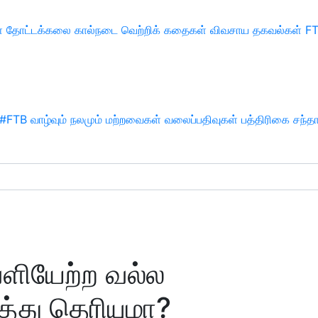
்
தோட்டக்கலை
கால்நடை
வெற்றிக் கதைகள்
விவசாய தகவல்கள்
F
#FTB
வாழ்வும் நலமும்
மற்றவைகள்
வலைப்பதிவுகள்
பத்திரிகை சந்த
ளியேற்ற வல்ல
த்து தெரியுமா?