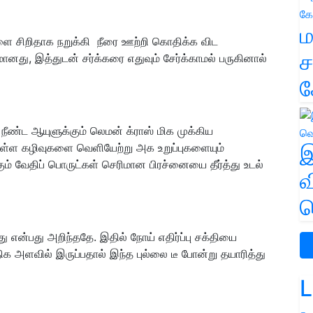
ம
 சிறிதாக நறுக்கி நீரை ஊற்றி கொதிக்க விட
ச
ானது, இத்துடன் சர்க்கரை எதுவும் சேர்க்காமல் பருகினால்
க
 நீண்ட ஆயுளுக்கும் லெமன் க்ராஸ் மிக முக்கிய
 உள்ள கழிவுகளை வெளியேற்று அக உறுப்புகளையும்
இ
ம் வேதிப் பொருட்கள் செரிமான பிரச்னையை தீர்த்து உடல்
வ
வ
என்பது அறிந்ததே. இதில் நோய் எதிர்ப்பு சக்தியை
க அளவில் இருப்பதால் இந்த புல்லை டீ போன்று தயாரித்து
L