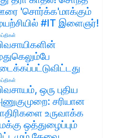
ரை 'சொர்க்க'மாக்கும்
ுயற்சியில் #IT இளைஞர்!
ய்திகள்
ிவசாயிகளின்
ுதுகெலும்பே
டைக்கப்பட்டுவிட்டது
ய்திகள்
ிவசாயம், ஒரு புதிய
ணுகுமுறை: சரியான
ாதிரிகளை உருவாக்க
மக்கு ஒத்துழைப்பும்
ிட்டமும் தேவை.