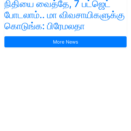
நிதியை வைத்தே, 7 பட்ஜெட்
போடலாம்.. மா விவசாயிகளுக்கு
கொடுங்க: பிரேமலதா
More News