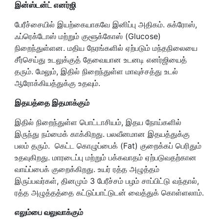
இன்ஸ்டன்ட் எனர்ஜி
பேரீச்சையில் இயற்கையாகவே இனிப்பு அதிகம். சுக்ரோஸ்,
ஃப்ரெக்டோஸ் மற்றும் குளூக்கோஸ் (Glucose)
நிறைந்துள்ளன. மதிய நேரங்களில் ஏற்படும் மந்தநிலையை
சீர்செய்து உடலுக்குத் தேவையான உடனடி எனர்ஜியைத்
தரும். மேலும், இதில் நிறைந்துள்ள மாவுச்சத்து உடல்
ஆரோக்கியத்துக்கு உதவும்.
இதயத்தை இதமாக்கும்
இதில் நிறைந்துள்ள பொட்டாசியம், இதய நோய்களில்
இருந்து நம்மைக் காக்கிறது. பலவீனமான இதயத்துக்கு
பலம் தரும். கெட்ட கொழுப்பைக் (Fat) குறைக்கப் பெரிதும்
உதவுகிறது. மாரடைப்பு மற்றும் பக்கவாதம் ஏற்படுவதற்கான
வாய்ப்பைக் குறைக்கிறது. உயர் ரத்த அழுத்தம்
இருப்பவர்கள், தினமும் 3 பேரீச்சம் பழம் சாப்பிட்டு வந்தால்,
ரத்த அழுத்தத்தை கட்டுப்பாட்டுடன் வைத்துக் கொள்ளலாம்.
எலும்பை வலுவாக்கும்