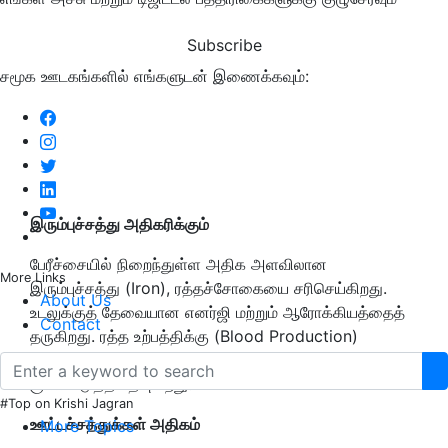
Subscribe
சமூக ஊடகங்களில் எங்களுடன் இணைக்கவும்:
இரும்புச்சத்து அதிகரிக்கும்
பேரீச்சையில் நிறைந்துள்ள அதிக அளவிலான
More Links
இரும்புச்சத்து (Iron), ரத்தச்சோகையை சரிசெய்கிறது.
About Us
உடலுக்குத் தேவையான எனர்ஜி மற்றும் ஆரோக்கியத்தைத்
Contact
தருகிறது. ரத்த உற்பத்திக்கு (Blood Production)
வழிவகுக்கிறது. ரத்தம் சம்பந்தமான நோய்களைக்
குணப்படுத்த உதவுகிறது.
#Top on Krishi Jagran
ஊட்டச்சத்துக்கள் அதிகம்
More Topics