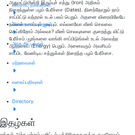
அதுமட்டுமின்றி இரும்புச் சத்து (Iron) அதிகம்
விவசாய தகவல்கள்
நிறைந்துள்ள பழம் பேரீச்சை (Dates). தினந்தோறும் நாம்
சாப்பிட்டு வந்தால் உடல் பலம் பெறும். அதனை விரைவிலேயே
நம்மால் உணர்வும் முடியும். எவ்வளவோ வீண் செலவை
விவசாய பட்டறைகள்
செய்கிறோம் அல்லவா? வீண் செலவுகளை குறைத்து விட்டு
பேரீச்சம் பழங்களை வாங்கி சாப்பிடுங்கள் உடல் அளவற்ற
அரசு திட்டங்கள்
ஆற்றலைப் (Energy) பெறும். அனைவரும் அவசியம்
சாப்பிட வேண்டிய சத்துக்கள் நிறைந்த பழம் பேரீச்சை.
மற்றவைகள்
வலைப்பதிவுகள்
Directory
இதழ்கள்
எங்கள் அச்சு மற்றும் டிஜிட்டல் பத்திரிகைகளுக்கு குழுசேரவும்