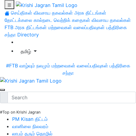
செய்திகள்
விவசாய தகவல்கள்
அரசு திட்டங்கள்
தோட்டக்கலை
கால்நடை
வெற்றிக் கதைகள்
விவசாய தகவல்கள்
FTB
அரசு திட்டங்கள்
மற்றவைகள்
வலைப்பதிவுகள்
பத்திரிகை
சந்தா
Directory
தமிழ்
#FTB
வாழ்வும் நலமும்
மற்றவைகள்
வலைப்பதிவுகள்
பத்திரிகை
சந்தா
#Top on Krishi Jagran
PM Kisan திட்டம்
வானிலை நிலவரம்
லாபம் தரும் தொழில்