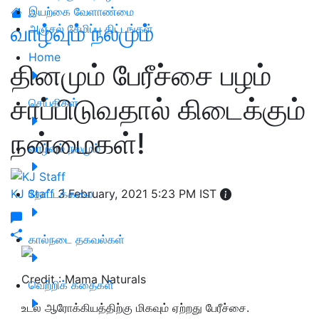
இயற்கை வேளாண்மை
வாழ்வும் நலமும்
அஞ்சல் சேமிப்பு திட்டங்கள்
Home
தினமும் பேரீச்சை பழம்
சாப்பிடுவதால் கிடைக்கும்
செய்திகள்
நன்மைகள்!
வாழ்வும் நலமும்
KJ Staff
தோட்டக்கலை
3 February, 2021 5:23 PM IST
கால்நடை தகவல்கள்
Credit : Mama Naturals
வெற்றிக் கதைகள்
உடல் ஆரோக்கியத்திற்கு மிகவும் ஏற்றது பேரீச்சை.