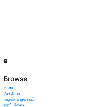
விவசாயிகள் நலன் கருதி சாகுபடி தொடர்பான சந்தேகம்
ஏற்பட்டால் வேளாண் விஞ்ஞானிகளை அணுகலாம்: தமிழக அரசு
அறிவிப்பு
Browse
Home
செய்திகள்
வாழ்க்கை முறையும்
தோட்டக்கலை