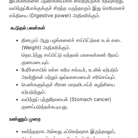
இயக்கங்களை ஆரோக்கியமாக வைத்திருக்க உதவுகிறது.
வயிற்றுப்போக்குக்குச் சிறந்த மருந்தாகும் இது செரிமானச்
சக்தியை (Digestive power) அதிகரிக்கும்.
கூடுதல் பலன்கள்
தினமும் ஆறு பழங்களைச் சாப்பிட்டுவர உடல் எடை
(Weight) அதிகரிக்கும்.
தொடர்ந்து சாப்பிட்டு வந்தால் மாலைக்கண் நோய்
குணமடையும்.
பேரீச்சையில் உள்ள கரிம சல்ஃபர், உடலில் ஏற்படும்
அலர்ஜிகள் மற்றும் ஒவ்வாமையைச் சரிசெய்யும்.
பெண்களுக்குச் சீரான மாதவிடாய்ச் சுழற்சியை
ஏற்படுத்தும்.
வயிற்றுப் புற்றுநோயைக் (Stomach cancer)
குணப்படுத்தக்கூடியது.
உண்ணும் முறை
உலர்ந்ததாக அல்லது ஃப்ரெஷ்ஷாக இருந்தாலும்,