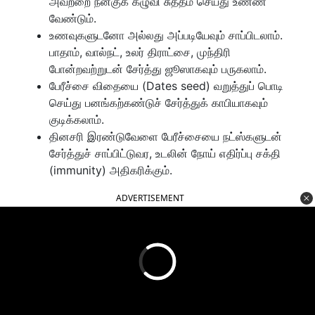
அவற்றை நன்குக் கழுவி சுத்தம் செய்து உண்ண
வேண்டும்.
உணவுகளுடனோ அல்லது அப்படியேவும் சாப்பிடலாம்.
பாதாம், வால்நட், உலர் திராட்சை, முந்திரி
போன்றவற்றுடன் சேர்த்து ஜூஸாகவும் பருகலாம்.
பேரீச்சை விதையை (Dates seed) வறுத்துப் பொடி
செய்து பனங்கற்கண்டுச் சேர்த்துக் காபியாகவும்
குடிக்கலாம்.
தினசரி இரண்டுவேளை பேரீச்சையை நட்ஸ்களுடன்
சேர்த்துச் சாப்பிட்டுவர, உடலின் நோய் எதிர்ப்பு சக்தி
(immunity) அதிகரிக்கும்.
ADVERTISEMENT