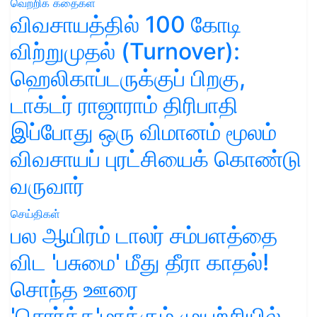
வெற்றிக் கதைகள்
விவசாயத்தில் 100 கோடி
விற்றுமுதல் (Turnover):
ஹெலிகாப்டருக்குப் பிறகு,
டாக்டர் ராஜாராம் திரிபாதி
இப்போது ஒரு விமானம் மூலம்
விவசாயப் புரட்சியைக் கொண்டு
வருவார்
செய்திகள்
பல ஆயிரம் டாலர் சம்பளத்தை
விட 'பசுமை' மீது தீரா காதல்!
சொந்த ஊரை
'சொர்க்க'மாக்கும் முயற்சியில்