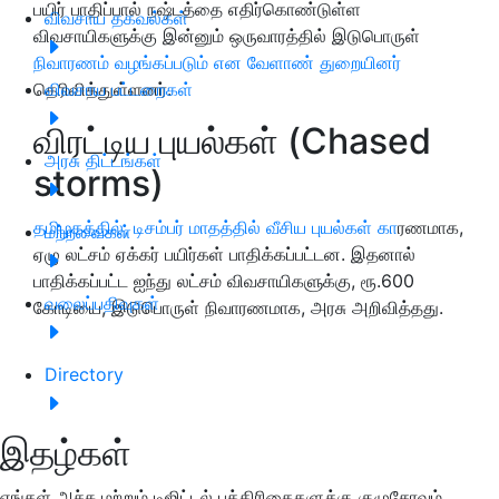
பயிர் பாதிப்பால் நஷ்டத்தை எதிர்கொண்டுள்ள
விவசாய தகவல்கள்
விவசாயிகளுக்கு இன்னும் ஒருவாரத்தில் இடுபொருள்
நிவாரணம் வழங்கப்படும் என வேளாண் துறையினர்
தெரிவித்துள்ளனர்.
விவசாய பட்டறைகள்
விரட்டிய புயல்கள் (Chased
அரசு திட்டங்கள்
storms)
தமிழகத்தில், டிசம்பர் மாதத்தில் வீசிய புயல்கள் கா
ரணமாக,
மற்றவைகள்
ஏழு லட்சம் ஏக்கர் பயிர்கள் பாதிக்கப்பட்டன. இதனால்
பாதிக்கப்பட்ட ஐந்து லட்சம் விவசாயிகளுக்கு, ரூ.600
வலைப்பதிவுகள்
கோடியை, இடுபொருள் நிவாரணமாக, அரசு அறிவித்தது.
Directory
இதழ்கள்
எங்கள் அச்சு மற்றும் டிஜிட்டல் பத்திரிகைகளுக்கு குழுசேரவும்