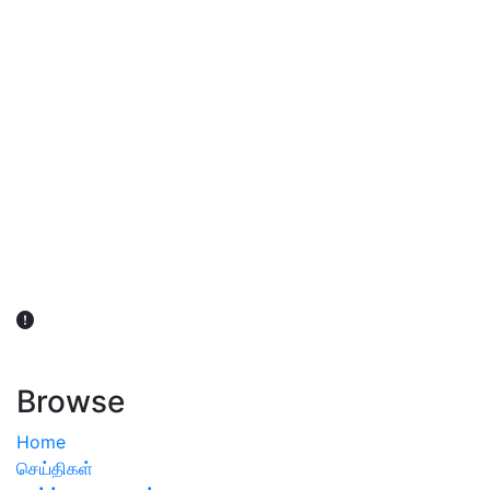
விவசாயிகள் நலன் கருதி சாகுபடி தொடர்பான சந்தேகம்
ஏற்பட்டால் வேளாண் விஞ்ஞானிகளை அணுகலாம்: தமிழக அரசு
அறிவிப்பு
Browse
Home
செய்திகள்