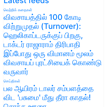
Latest feeds
வெற்றிக் கதைகள்
விவசாயத்தில் 100 கோடி
விற்றுமுதல் (Turnover):
ஹெலிகாப்டருக்குப் பிறகு,
டாக்டர் ராஜாராம் திரிபாதி
இப்போது ஒரு விமானம் மூலம்
விவசாயப் புரட்சியைக் கொண்டு
வருவார்
செய்திகள்
பல ஆயிரம் டாலர் சம்பளத்தை
விட 'பசுமை' மீது தீரா காதல்!
சொந்த ஊரை