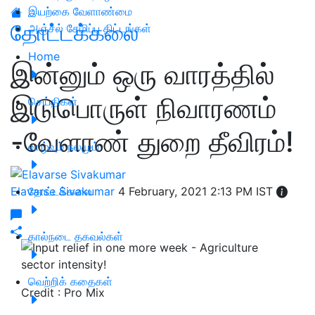
இயற்கை வேளாண்மை
தோட்டக்கலை
அஞ்சல் சேமிப்பு திட்டங்கள்
Home
இன்னும் ஒரு வாரத்தில்
இடுபொருள் நிவாரணம்
செய்திகள்
-வேளாண் துறை தீவிரம்!
வாழ்வும் நலமும்
Elavarse Sivakumar
தோட்டக்கலை
4 February, 2021 2:13 PM IST
கால்நடை தகவல்கள்
வெற்றிக் கதைகள்
Credit : Pro Mix