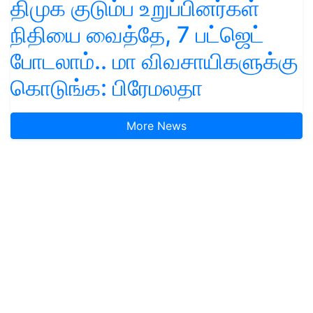
திமுக குடும்ப உறுப்பினர்கள்
நிதியை வைத்தே, 7 பட்ஜெட்
போடலாம்.. மா விவசாயிகளுக்கு
கொடுங்க: பிரேமலதா
More News