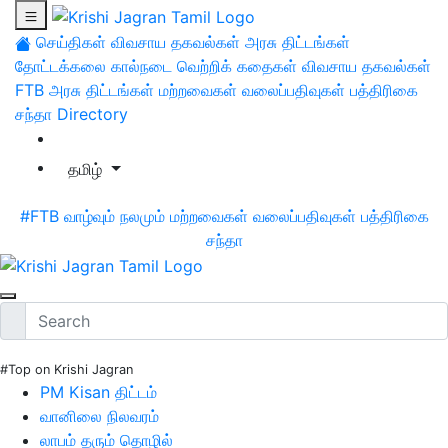
செய்திகள்
விவசாய தகவல்கள்
அரசு திட்டங்கள்
தோட்டக்கலை
கால்நடை
வெற்றிக் கதைகள்
விவசாய தகவல்கள்
FTB
அரசு திட்டங்கள்
மற்றவைகள்
வலைப்பதிவுகள்
பத்திரிகை
சந்தா
Directory
தமிழ்
#FTB
வாழ்வும் நலமும்
மற்றவைகள்
வலைப்பதிவுகள்
பத்திரிகை
சந்தா
#Top on Krishi Jagran
PM Kisan திட்டம்
வானிலை நிலவரம்
லாபம் தரும் தொழில்