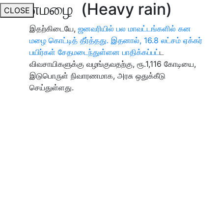
கனமழை (Heavy rain)
CLOSE
இதற்கிடையே,
ஜனவரியில் பல மாவட்டங்களில் கன
மழை கொட்டித் தீர்த்தது. இதனால், 16.8 லட்சம் ஏக்கர்
பயிர்கள் சேதமடைந்துள்ளன பாதிக்கப்பட்
ட
விவசாயிகளுக்கு வழங்குவதற்கு, ரூ.1,116 கோடியை,
இடுபொருள் நிவாரணமாக, அரசு ஒதுக்கீடு
செய்துள்ளது.