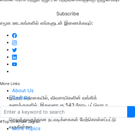
Subscribe
சமூக ஊடகங்களில் எங்களுடன் இணைக்கவும்:
More Links
About Us
இந்தத் தொகையில், விவசாயிகளின் வங்கிக்
Contact
கணக்குகளில், இதுவரை ரூ.543 கோடி பட்டுவாடா
செய்யப்பட்டுள்ளது.எஞ்சியுள்ள தொகையை
செலுத்துவதற்கான நடவடிக்கைகள் மேற்கொள்ளப்பட்டு
#Top on Krishi Jagran
வருகின்றன.
More Topics