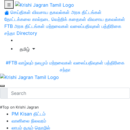
செய்திகள்
விவசாய தகவல்கள்
அரசு திட்டங்கள்
தோட்டக்கலை
கால்நடை
வெற்றிக் கதைகள்
விவசாய தகவல்கள்
FTB
அரசு திட்டங்கள்
மற்றவைகள்
வலைப்பதிவுகள்
பத்திரிகை
சந்தா
Directory
தமிழ்
#FTB
வாழ்வும் நலமும்
மற்றவைகள்
வலைப்பதிவுகள்
பத்திரிகை
சந்தா
#Top on Krishi Jagran
PM Kisan திட்டம்
வானிலை நிலவரம்
லாபம் தரும் தொழில்