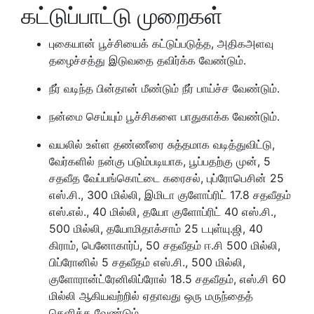
கட்டுப்பாட்டு முறைகள்
புகையான் பூச்சியைக் கட்டுப்படுத்த, அதிகஅளவு
தழைச்சத்து இடுவதை தவிர்க்க வேண்டும்.
நீர் வடிந்த பின்தான் மீண்டும் நீர் பாய்ச்ச வேண்டும்.
நன்மை செய்யும் பூச்சிகளை பாதுகாக்க வேண்டும்.
வயலில் உள்ள தண்ணீரை சுத்தமாக வடித்துவிட்டு,
வேர்களில் நன்கு படும்படியாக, பூப்பதற்கு முன், 5
சதவீத வேப்பங்கொட்டை கரைசல், புப்ரோபெசின் 25
எஸ்.சி., 300 மில்லி, இமிடா குளோப்ரிட் 17.8 சதவீதம்
எஸ்.எல்., 40 மில்லி, தயோ குளோப்ரிட் 40 எஸ்.சி.,
500 மில்லி, தயோமிதாக்சாம் 25 டபுள்யு.ஜி, 40
கிராம், பெனோகார்ப், 50 சதவீதம் ஈ.சி 500 மில்லி,
பிப்ரோனில் 5 சதவீதம் எஸ்.சி., 500 மில்லி,
குளோரான்ட்ரேனிலிப்ரோல் 18.5 சதவீதம், எஸ்.சி 60
மில்லி ஆகியவற்றில் ஏதாவது ஒரு மருந்தைத்
தெளிக்க வேண்டும்.