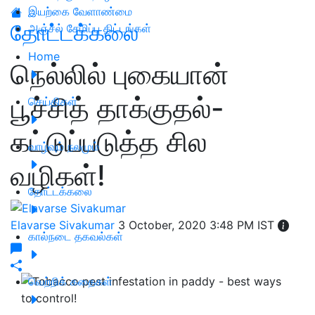
இயற்கை வேளாண்மை
தோட்டக்கலை
அஞ்சல் சேமிப்பு திட்டங்கள்
Home
நெல்லில் புகையான்
பூச்சித் தாக்குதல்-
செய்திகள்
கட்டுப்படுத்த சில
வாழ்வும் நலமும்
வழிகள்!
தோட்டக்கலை
Elavarse Sivakumar
3 October, 2020 3:48 PM IST
கால்நடை தகவல்கள்
வெற்றிக் கதைகள்