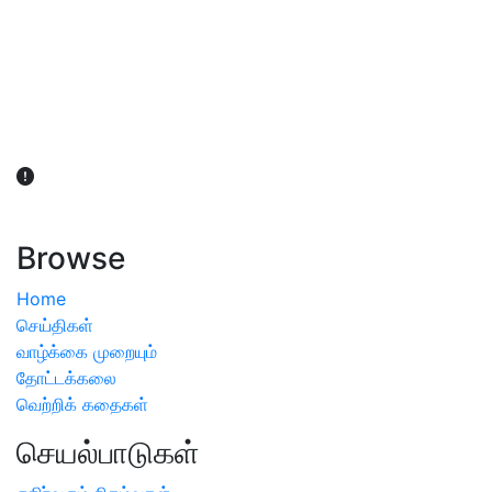
விவசாயிகள் நலன் கருதி சாகுபடி தொடர்பான சந்தேகம்
ஏற்பட்டால் வேளாண் விஞ்ஞானிகளை அணுகலாம்: தமிழக அரசு
அறிவிப்பு
Browse
Home
செய்திகள்
வாழ்க்கை முறையும்
தோட்டக்கலை
வெற்றிக் கதைகள்
செயல்பாடுகள்