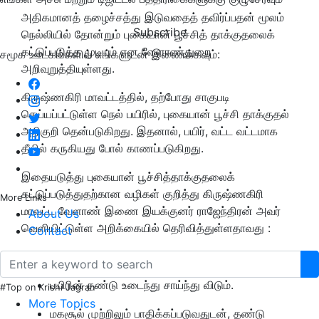
அதிகமானத் தழைச்சத்து இடுவதைத் தவிர்ப்பதன் மூலம்
Subscribe
நெல்லியில் தோன்றும் புகையான் பூச்சித் தாக்குதலைக்
கட்டுப்படுத்த முடியும் என வேளாண்துறை
சமூக ஊடகங்களில் எங்களுடன் இணைக்கவும்:
அறிவுறுத்தியுள்ளது.
கிருஷ்ணகிரி மாவட்டத்தில், தற்போது சாகுபடி
செய்யப்பட்டுள்ள நெல் பயிரில், புகையான் பூச்சி தாக்குதல்
அறிகுறி தென்படுகிறது. இதனால், பயிர், வட்ட வட்டமாக
தீயில் கருகியது போல் காணப்படுகிறது.
இதையடுத்து புகையான் பூச்சித்தாக்குதலைக்
கட்டுப்படுத்துதற்கான வழிகள் குறித்து கிருஷ்ணகிரி
More Links
மாவட்ட வேளாண் இணை இயக்குனர் ராஜேந்திரன் அவர்
About Us
வெளியிட்டுள்ள அறிக்கையில் தெரிவித்துள்ளதாவது :
Contact
இலைகள் மஞ்சள் நிறமாக மாறி காய்ந்து விடும்.
பயிரின் தண்டு உடைந்து சாய்ந்து விடும்.
#Top on Krishi Jagran
More Topics
மகசூல் முற்றிலும் பாதிக்கப்படுவதுடன், தண்டு