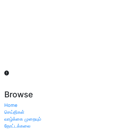
விவசாயிகள் நலன் கருதி சாகுபடி தொடர்பான சந்தேகம்
ஏற்பட்டால் வேளாண் விஞ்ஞானிகளை அணுகலாம்: தமிழக அரசு
அறிவிப்பு
Browse
Home
செய்திகள்
வாழ்க்கை முறையும்
தோட்டக்கலை