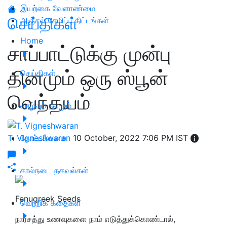
இயற்கை வேளாண்மை
செய்திகள்
அஞ்சல் சேமிப்பு திட்டங்கள்
Home
சாப்பாட்டுக்கு முன்பு
தினமும் ஒரு ஸ்பூன்
செய்திகள்
வெந்தயம்
வாழ்வும் நலமும்
T. Vigneshwaran
தோட்டக்கலை
10 October, 2022 7:06 PM IST
கால்நடை தகவல்கள்
Fenugreek Seeds
வெற்றிக் கதைகள்
நார்சத்து உணவுகளை நாம் எடுத்துக்கொண்டால்,