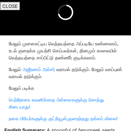
CLOSE
மேலும் முளைகட்டிய வெந்தயத்தை அப்படியே உண்ணலாம்,
உடல் குறைக்க முயற்சி செய்பவர்கள், தினமும் காலையில்
வெந்தயத்தை சாப்பிட்டு தண்ணீர் குடிக்கலாம்.
மேலும்
அஜீரணம் அல்சர்
வராமல் தடுக்கும். மேலும் வாய்புண்
வராமல் தடுக்கும்.
மேலும் படிக்க
பெற்றோரை கவனிக்காத பிள்ளைகளுக்கு சொத்து
கிடையாது!
நகை பிரியர்களுக்கு குட்நியூஸ்,குறைந்தது தங்கம் விலை!
English Summary:
A spoonful of fenugreek seeds