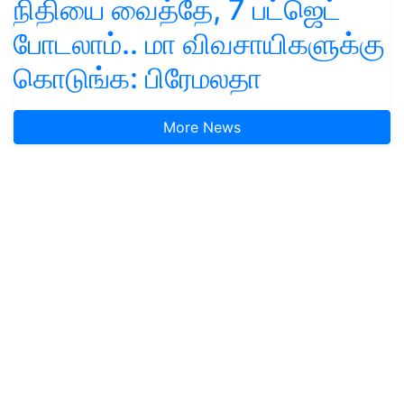
நிதியை வைத்தே, 7 பட்ஜெட்
போடலாம்.. மா விவசாயிகளுக்கு
கொடுங்க: பிரேமலதா
More News