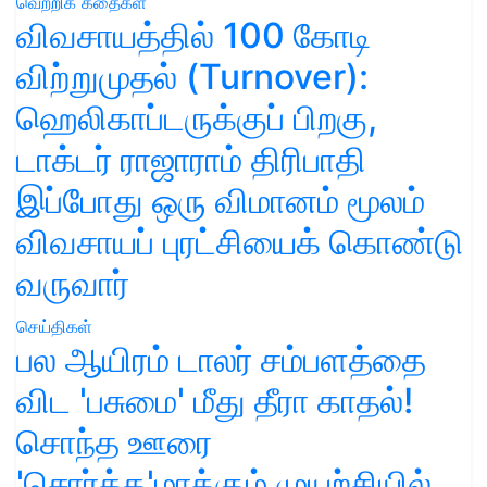
வெற்றிக் கதைகள்
விவசாயத்தில் 100 கோடி
விற்றுமுதல் (Turnover):
ஹெலிகாப்டருக்குப் பிறகு,
டாக்டர் ராஜாராம் திரிபாதி
இப்போது ஒரு விமானம் மூலம்
விவசாயப் புரட்சியைக் கொண்டு
வருவார்
செய்திகள்
பல ஆயிரம் டாலர் சம்பளத்தை
விட 'பசுமை' மீது தீரா காதல்!
சொந்த ஊரை
'சொர்க்க'மாக்கும் முயற்சியில்