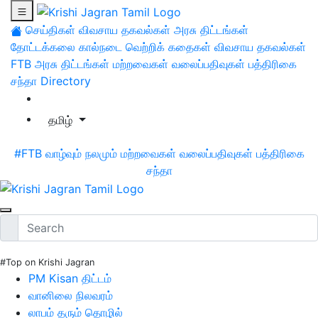
செய்திகள்
விவசாய தகவல்கள்
அரசு திட்டங்கள்
தோட்டக்கலை
கால்நடை
வெற்றிக் கதைகள்
விவசாய தகவல்கள்
FTB
அரசு திட்டங்கள்
மற்றவைகள்
வலைப்பதிவுகள்
பத்திரிகை
சந்தா
Directory
தமிழ்
#FTB
வாழ்வும் நலமும்
மற்றவைகள்
வலைப்பதிவுகள்
பத்திரிகை
சந்தா
#Top on Krishi Jagran
PM Kisan திட்டம்
வானிலை நிலவரம்
லாபம் தரும் தொழில்