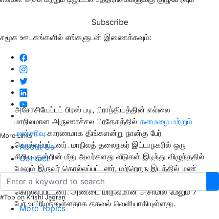
Subscribe
சமூக ஊடகங்களில் எங்களுடன் இணைக்கவும்:
அசோசியேட்டட் பிரஸ் படி, பிராந்தியத்தின் எல்லை
மாநிலமான அருணாச்சல பிரதேசத்தில்
கனமழை மற்றும்
மண்சரிவு
காரணமாக திங்களன்று நான்கு பேர்
More Links
கொல்லப்பட்டனர். மாநிலத் தலைநகர் இட்டாநகரில் ஒரு
About Us
சிறிய குன்றின் மீது அவர்களது வீடுகள் இடிந்து விழுந்ததில்
Contact
மேலும் இருவர் கொல்லப்பட்டனர், மற்றொரு இடத்தில் மண்
சரிவுகளால் இரண்டு சாலை கட்டுமான தொழிலாளர்கள்
கொல்லப்பட்டனர். அண்டை மாநிலமான அசாமில் மேலும் 7
#Top on Krishi Jagran
பேர் உயிரிழந்துள்ளதாக தகவல் வெளியாகியுள்ளது.
More Topics