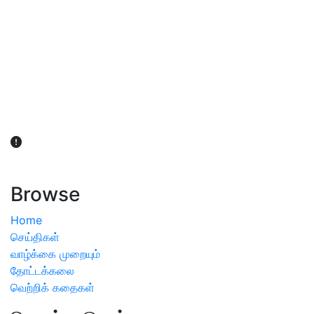
விவசாயிகள் நலன் கருதி சாகுபடி தொடர்பான சந்தேகம்
ஏற்பட்டால் வேளாண் விஞ்ஞானிகளை அணுகலாம்: தமிழக அரசு
அறிவிப்பு
Browse
Home
செய்திகள்
வாழ்க்கை முறையும்
தோட்டக்கலை
வெற்றிக் கதைகள்