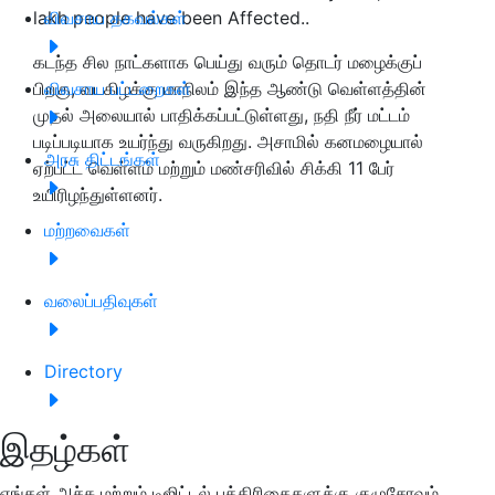
lakh people have been Affected..
விவசாய தகவல்கள்
கடந்த சில நாட்களாக பெய்து வரும் தொடர் மழைக்குப்
பிறகு, வடகிழக்கு மாநிலம் இந்த ஆண்டு வெள்ளத்தின்
விவசாய பட்டறைகள்
முதல் அலையால் பாதிக்கப்பட்டுள்ளது, நதி நீர் மட்டம்
படிப்படியாக உயர்ந்து வருகிறது. அசாமில் கனமழையால்
அரசு திட்டங்கள்
ஏற்பட்ட வெள்ளம் மற்றும் மண்சரிவில் சிக்கி 11 பேர்
உயிரிழந்துள்ளனர்.
மற்றவைகள்
வலைப்பதிவுகள்
Directory
இதழ்கள்
எங்கள் அச்சு மற்றும் டிஜிட்டல் பத்திரிகைகளுக்கு குழுசேரவும்