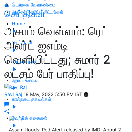
இயற்கை வேளாண்மை
செய்திகள்
அஞ்சல் சேமிப்பு திட்டங்கள்
Home
அசாம் வெள்ளம்: ரெட்
அலர்ட் ஐஎம்டி
செய்திகள்
வெளியிட்டது; சுமார் 2
வாழ்வும் நலமும்
லட்சம் பேர் பாதிப்பு!
தோட்டக்கலை
Ravi Raj
18 May, 2022 5:50 PM IST
கால்நடை தகவல்கள்
வெற்றிக் கதைகள்
Assam floods: Red Alert released by IMD; About 2