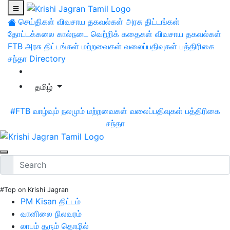
செய்திகள்
விவசாய தகவல்கள்
அரசு திட்டங்கள்
தோட்டக்கலை
கால்நடை
வெற்றிக் கதைகள்
விவசாய தகவல்கள்
FTB
அரசு திட்டங்கள்
மற்றவைகள்
வலைப்பதிவுகள்
பத்திரிகை
சந்தா
Directory
தமிழ்
#FTB
வாழ்வும் நலமும்
மற்றவைகள்
வலைப்பதிவுகள்
பத்திரிகை
சந்தா
#Top on Krishi Jagran
PM Kisan திட்டம்
வானிலை நிலவரம்
லாபம் தரும் தொழில்