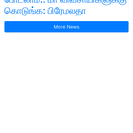
கொடுங்க: பிரேமலதா
More News