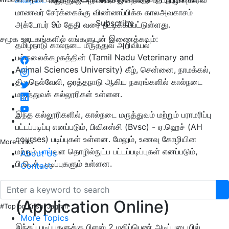
மாணவர் சேர்க்கைக்கு விண்ணப்பிக்க காலஅவகாசம்
Subscribe
அக்டோபர் 9ம் தேதி வரை நீட்டிக்கப்பட்டுள்ளது.
சமூக ஊடகங்களில் எங்களுடன் இணைக்கவும்:
தமிழ்நாடு கால்நடை மருத்துவ அறிவியல்
பல்கலைக்கழகத்தின் (Tamil Nadu Veterinary and
Animal Sciences University) கீழ், சென்னை, நாமக்கல்,
திருநெல்வேலி, ஒரத்தநாடு ஆகிய நகரங்களில் கால்நடை
மருத்துவக் கல்லூரிகள் உள்ளன.
இந்த கல்லூரிகளில், கால்நடை மருத்துவம் மற்றும் பராமரிப்பு
பட்டப்படிப்பு எனப்படும், பிவிஎஸ்சி (Bvsc) - ஏ.ஹெச் (AH
courses) படிப்புகள் உள்ளன. மேலும், உணவு கோழியின
More Links
மற்றும்
பால்
வள தொழில்நுட்ப பட்டப்படிப்புகள் எனப்படும்,
About Us
பி.டெக்., படிப்புகளும் உள்ளன.
Contact
ஆன்லைன் மூலம் பதிவிறக்கம்
(Application Online)
#Top on Krishi Jagran
More Topics
இந்தப் படிப்புகளுக்கு பிளஸ் 2 மதிப்பெண் அடிப்படையில்,