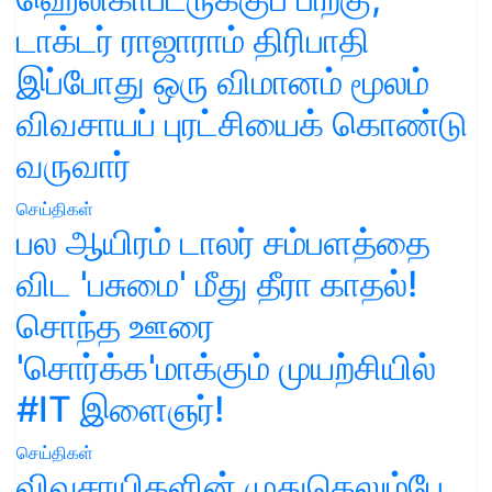
டாக்டர் ராஜாராம் திரிபாதி
இப்போது ஒரு விமானம் மூலம்
விவசாயப் புரட்சியைக் கொண்டு
வருவார்
செய்திகள்
பல ஆயிரம் டாலர் சம்பளத்தை
விட 'பசுமை' மீது தீரா காதல்!
சொந்த ஊரை
'சொர்க்க'மாக்கும் முயற்சியில்
#IT இளைஞர்!
செய்திகள்
விவசாயிகளின் முதுகெலும்பே