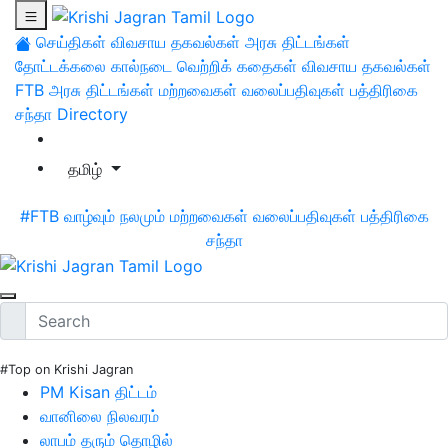
செய்திகள்
விவசாய தகவல்கள்
அரசு திட்டங்கள்
தோட்டக்கலை
கால்நடை
வெற்றிக் கதைகள்
விவசாய தகவல்கள்
FTB
அரசு திட்டங்கள்
மற்றவைகள்
வலைப்பதிவுகள்
பத்திரிகை
சந்தா
Directory
தமிழ்
#FTB
வாழ்வும் நலமும்
மற்றவைகள்
வலைப்பதிவுகள்
பத்திரிகை
சந்தா
#Top on Krishi Jagran
PM Kisan திட்டம்
வானிலை நிலவரம்
லாபம் தரும் தொழில்