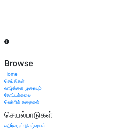
விவசாயிகள் நலன் கருதி சாகுபடி தொடர்பான சந்தேகம்
ஏற்பட்டால் வேளாண் விஞ்ஞானிகளை அணுகலாம்: தமிழக அரசு
அறிவிப்பு
Browse
Home
செய்திகள்
வாழ்க்கை முறையும்
தோட்டக்கலை
வெற்றிக் கதைகள்
செயல்பாடுகள்
எதிர்வரும் நிகழ்வுகள்