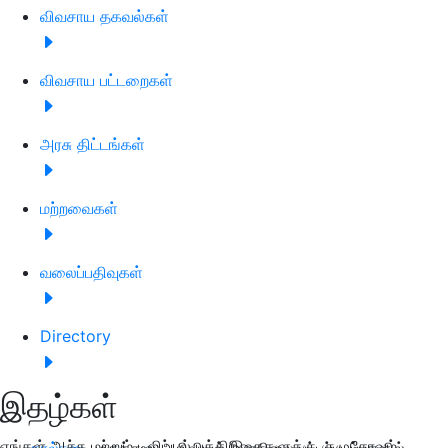
விவசாய தகவல்கள்
விவசாய பட்டறைகள்
அரசு திட்டங்கள்
மற்றவைகள்
வலைப்பதிவுகள்
Directory
இதழ்கள்
எங்கள் அச்சு மற்றும் டிஜிட்டல் பத்திரிகைகளுக்கு குழுசேரவும்
கால்நடை
மருத்துவ அறிவியல் இளநிலை பட்டப்படிப்புகளில்