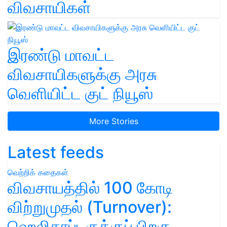
விவசாயிகள்
இரண்டு மாவட்ட
விவசாயிகளுக்கு அரசு
வெளியிட்ட குட் நியூஸ்
More Stories
Latest feeds
வெற்றிக் கதைகள்
விவசாயத்தில் 100 கோடி
விற்றுமுதல் (Turnover):
ஹெலிகாப்டருக்குப் பிறகு,