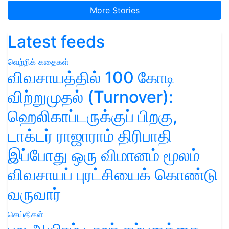
More Stories
Latest feeds
வெற்றிக் கதைகள்
விவசாயத்தில் 100 கோடி
விற்றுமுதல் (Turnover):
ஹெலிகாப்டருக்குப் பிறகு,
டாக்டர் ராஜாராம் திரிபாதி
இப்போது ஒரு விமானம் மூலம்
விவசாயப் புரட்சியைக் கொண்டு
வருவார்
செய்திகள்