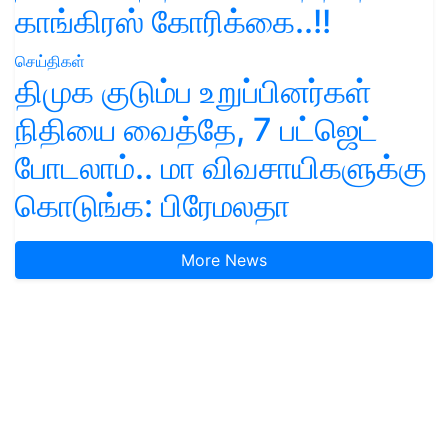
காங்கிரஸ் கோரிக்கை..!!
செய்திகள்
திமுக குடும்ப உறுப்பினர்கள்
நிதியை வைத்தே, 7 பட்ஜெட்
போடலாம்.. மா விவசாயிகளுக்கு
கொடுங்க: பிரேமலதா
More News