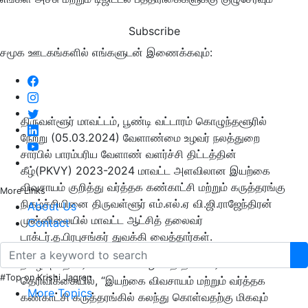
Subscribe
சமூக ஊடகங்களில் எங்களுடன் இணைக்கவும்:
திருவள்ளூர் மாவட்டம், பூண்டி வட்டாரம் கொழுந்தளூரில்
நேற்று
(
05.03.2024) வேளாண்மை உழவர் நலத்துறை
சார்பில் பாரம்பரிய வேளாண் வளர்ச்சி திட்டத்தின்
கீழ்(PKVY) 2023-2024 மாவட்ட அளவிலான இயற்கை
விவசாயம் குறித்து வர்த்தக கண்காட்சி மற்றும் கருத்தரங்கு
More Links
நிகழ்ச்சியினை திருவள்ளூர் எம்.எல்.ஏ
வி.ஜி.ராஜேந்திரன்
About Us
முன்னிலையில் மாவட்ட ஆட்சித் தலைவர்
Contact
டாக்டர்.த.பிரபுசங்கர் துவக்கி வைத்தார்கள்.
நிகழ்வு தொடர்பாக
மாவட்ட ஆட்சித் தலைவர்
#Top on Krishi Jagran
தெரிவிக்கையில்
, “
இயற்கை விவசாயம் மற்றும் வர்த்தக
More Topics
கண்காட்சி கருத்தரங்கில் கலந்து கொள்வதற்கு மிகவும்