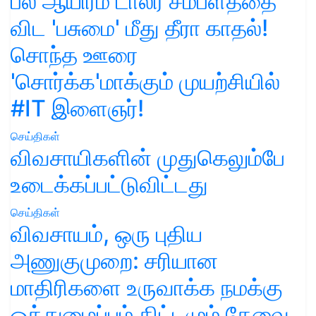
பல ஆயிரம் டாலர் சம்பளத்தை
விட 'பசுமை' மீது தீரா காதல்!
சொந்த ஊரை
'சொர்க்க'மாக்கும் முயற்சியில்
#IT இளைஞர்!
செய்திகள்
விவசாயிகளின் முதுகெலும்பே
உடைக்கப்பட்டுவிட்டது
செய்திகள்
விவசாயம், ஒரு புதிய
அணுகுமுறை: சரியான
மாதிரிகளை உருவாக்க நமக்கு
ஒத்துழைப்பும் திட்டமும் தேவை.