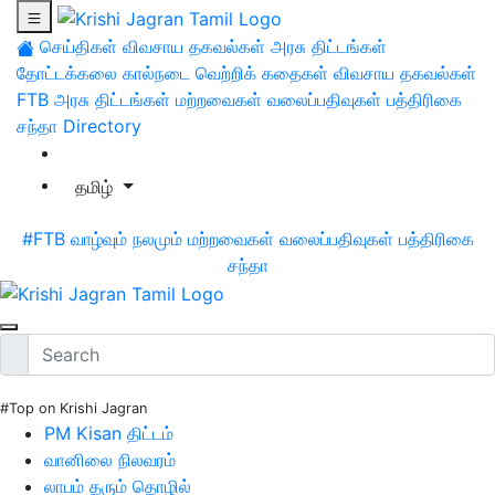
செய்திகள்
விவசாய தகவல்கள்
அரசு திட்டங்கள்
தோட்டக்கலை
கால்நடை
வெற்றிக் கதைகள்
விவசாய தகவல்கள்
FTB
அரசு திட்டங்கள்
மற்றவைகள்
வலைப்பதிவுகள்
பத்திரிகை
சந்தா
Directory
தமிழ்
#FTB
வாழ்வும் நலமும்
மற்றவைகள்
வலைப்பதிவுகள்
பத்திரிகை
சந்தா
#Top on Krishi Jagran
PM Kisan திட்டம்
வானிலை நிலவரம்
லாபம் தரும் தொழில்