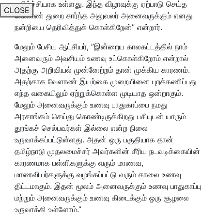
மகிழ்ச்சியாக உள்ளது. இந்த விழாவுக்கு ஏற்பாடு செய்த
CLOSE
வேளாண் துறை சார்ந்த அலுவலர் அனைவருக்கும் எனது
நன்றியை தெரிவித்துக் கொள்கிறேன்
” என்றார்.
மேலும் பேசிய ஆட்சியர், ”
இன்றைய காலகட்டத்தில் நாம்
அனைவரும் அவசியம் உணவு உட்கொள்கிறோம் என்றால்
அதற்கு அறிவியல் முன்னேற்றம் தான் முக்கிய காரணம்
.
அதற்காக வேளாண் இயற்கை முறையினை புறக்கணிப்பது
எந்த வகையிலும் ஏற்றுக்கொள்ள முடியாத ஒன்றாகும்.
மேலும்
அனைவருக்கும் உணவு பாதுகாப்பை நமது
அரசாங்கம் செய்து கொண்டிருக்கிறது பசியுடன் யாரும்
தூங்கச் செல்பவர்கள் இல்லை என்ற நிலை
உருவாக்கப்பட்டுள்ளது. அதன் ஒரு பகுதியாக தான்
தமிழ்நாடு முதலமைச்சர் அவர்களின் சீரிய நடவடிக்கையின்
காரணமாக பள்ளிகளுக்கு வரும் மாணவ,
மாணவியர்களுக்கு வழங்கப்பட்டு வரும் காலை உணவு
திட்டமாகும். இதன் மூலம் அனைவருக்கும் உணவு பாதுகாப்பு
மற்றும் அனைவருக்கும் உணவு கிடைக்கும் ஒரு சூழலை
உருவாக்கி உள்ளோம்.”