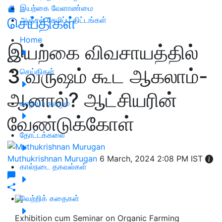
இயற்கை வேளாண்மை
செய்திகள்
அஞ்சல் சேமிப்பு திட்டங்கள்
Home
இயற்கை விவசாயத்தில்
3 வருஷம் கூட ஆகலாம்-
செய்திகள்
ஆனால்? ஆட்சியரின்
வாழ்வும் நலமும்
வேண்டுக்கோள்
தோட்டக்கலை
Muthukrishnan Murugan
6 March, 2024 2:08 PM IST
கால்நடை தகவல்கள்
வெற்றிக் கதைகள்
Exhibition cum Seminar on Organic Farming