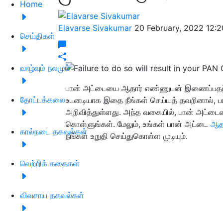
Home
Elavarse Sivakumar
20 February, 2022 12:
செய்திகள்
வாழ்வும் நலமும்
பான் அட்டையை ஆதார் எண்ணுடன் இணைப்பதற்கா
தோட்டக்கலை
உடனடியாக இதை நீங்கள் செய்யத் தவறினால், பா
அறிவித்துள்ளது. அந்த வகையில், பான் அட
கொள்ளுங்கள். மேலும், உங்கள் பான் அட்டை
ஆத
கால்நடை தகவல்கள்
நீங்கள் உறுதி செய்துகொள்ள முடியும்.
வெற்றிக் கதைகள்
விவசாய தகவல்கள்