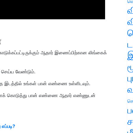
வெ
வ
வ
ஹ
்
ட
இ
க்கப்பட்டிருக்கும் ஆதார் இணைப்பிற்கான லிங்கைக்
ம
 செய்ய வேண்டும்.
ப
அந்த இடத்தில் உங்கள் பான் எண்ணை உள்ளிடவும்.
வ
களைக் கொடுத்து பான் எண்ணை ஆதார் எண்ணுடன்
செ
ப
ச
 எப்படி?
ம