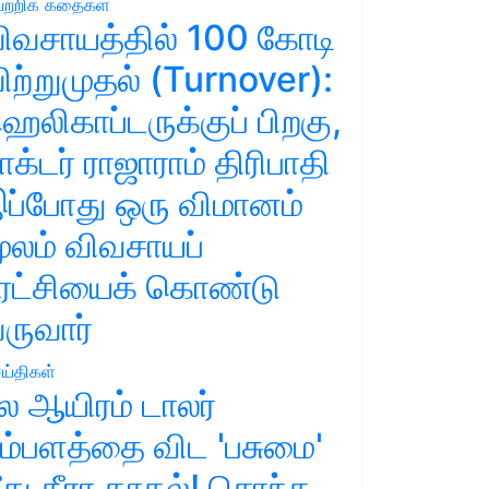
ற்றிக் கதைகள்
ிவசாயத்தில் 100 கோடி
ிற்றுமுதல் (Turnover):
ெலிகாப்டருக்குப் பிறகு,
ாக்டர் ராஜாராம் திரிபாதி
ப்போது ஒரு விமானம்
ூலம் விவசாயப்
ுரட்சியைக் கொண்டு
ருவார்
ய்திகள்
ல ஆயிரம் டாலர்
ம்பளத்தை விட 'பசுமை'
ீது தீரா காதல்! சொந்த