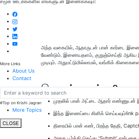
சமூக ஊடகங்களில் எங்களுடன் இணைக்கவும்:
அந்த வகையில், ஆதாருடன் பான் கார்டை இணை
வேண்டும். இணையதளம், குறுஞ்செய்தி ஆகி
முடியும். அதுமட்டுமில்லாமல், வங்கிக் கிளை
More Links
About Us
Contact
இணைப்பது எப்படி?
முதலில் பான் அட்டை ஆதார் எண்ணுடன் 
#Top on Krishi Jagran
More Topics
இந்த இணைப்பை கிளிக் செய்யவும்link p
CLOSE
திரையில் பான் எண், பிறந்த தேதி, Captch
அதை பூர்த்தி செய்து 'Submit' என்பதை க