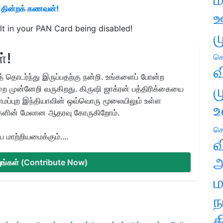
 தின்றக் கணவன்!
ஊ
ult in your PAN Card being disabled!
ம
்!
செ
வ
 தொடர்ந்து இருப்பதற்கு நன்றி. உங்களைப் போன்ற
ம
ை முன்னேறி வருகிறது. கிருஷி ஜாக்ரன் பத்திரிக்கையை
ிராமப்புற இந்தியாவின் ஒவ்வொரு மூலையிலும் உள்ள
உ
களின் மேலான ஆதரவு கோருகிறோம்.
செ
மாற்றியமைக்கும்....
வ
அ
்யுங்கள் (Contribute Now)
ம
ந
த