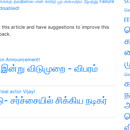
்கத் தவறினால்
பான் கார்டு முடக்கப்படும் ஆபத்து
Failure
disabled!
செ
ஈ
ப
d this article and have suggestions to improve this
back.
க
வ
ம
 இன்று விடுமுறை - விபரம்
செ
க
ந
- சர்ச்சையில் சிக்கிய நடிகர்
அ
ச
வ