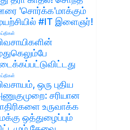
ரை 'சொர்க்க'மாக்கும்
ுயற்சியில் #IT இளைஞர்!
ய்திகள்
ிவசாயிகளின்
ுதுகெலும்பே
டைக்கப்பட்டுவிட்டது
ய்திகள்
ிவசாயம், ஒரு புதிய
ணுகுமுறை: சரியான
ாதிரிகளை உருவாக்க
மக்கு ஒத்துழைப்பும்
ிட்டமும் தேவை.