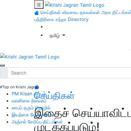
செய்திகள்
விவசாய தகவல்கள்
அரசு திட்டங்கள
பத்திரிகை சந்தா
Directory
தமிழ்
#Top on Krishi Jagran
செய்திகள்
PM Kisan திட்டம்
வானிலை நிலவரம்
லாபம் தரும் தொழில்
இதைச் செய்யாவிட்ட
இயற்கை வேளாண்மை
அஞ்சல் சேமிப்பு திட்டங்கள்
முடக்கப்படும்!