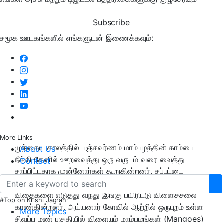
Subscribe
சமூக ஊடகங்களில் எங்களுடன் இணைக்கவும்:
More Links
முந்தைய காலத்தில் பஞ்சவர்ணம் மாம்பழத்தின் காம்பை
About Us
நீக்கி தேனில் ஊறவைத்து ஒரு வருடம் வரை வைத்து
Contact
சாப்பிட்டதாக முன்னோர்கள் கூறுகின்றனர். சப்பட்டை
மாம்பழம், ஆந்திராவிலிருந்து நூறு ஆண்டுகளுக்கு முன்
விதைகளை எடுத்து வந்து இங்கு பயிரிட்டு விளைச்சலை
#Top on Krishi Jagran
காண்கின்றனர். அய்யனார் கோவில் ஆற்றில் ஒருபுறம் உள்ள
More Topics
சிவப்பு மண் பகுதியில் விளையும் மாம்பழங்கள் (Mangoes)