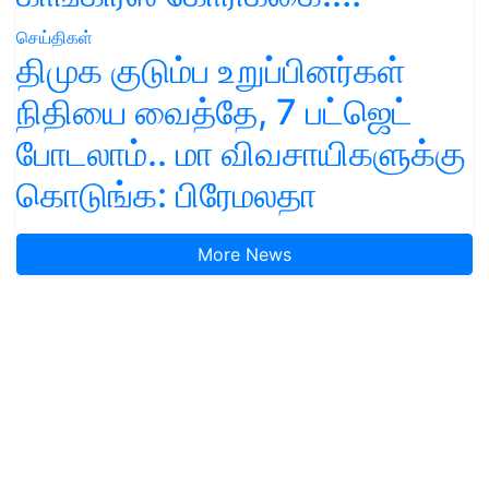
செய்திகள்
திமுக குடும்ப உறுப்பினர்கள்
நிதியை வைத்தே, 7 பட்ஜெட்
போடலாம்.. மா விவசாயிகளுக்கு
கொடுங்க: பிரேமலதா
More News