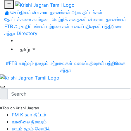
செய்திகள்
விவசாய தகவல்கள்
அரசு திட்டங்கள்
தோட்டக்கலை
கால்நடை
வெற்றிக் கதைகள்
விவசாய தகவல்கள்
FTB
அரசு திட்டங்கள்
மற்றவைகள்
வலைப்பதிவுகள்
பத்திரிகை
சந்தா
Directory
தமிழ்
#FTB
வாழ்வும் நலமும்
மற்றவைகள்
வலைப்பதிவுகள்
பத்திரிகை
சந்தா
#Top on Krishi Jagran
PM Kisan திட்டம்
வானிலை நிலவரம்
லாபம் தரும் தொழில்