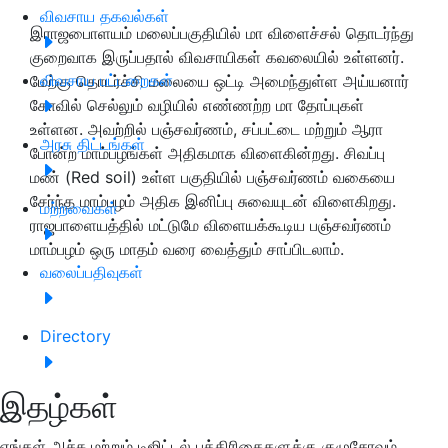
விவசாய தகவல்கள்
இராஜபாைளயம் மலைப்பகுதியில் மா விளைச்சல் தொடர்ந்து
குறைவாக இருப்பதால் விவசாயிகள் கவலையில் உள்ளனர்.
விவசாய பட்டறைகள்
மேற்கு தொடர்ச்சி மலையை ஒட்டி அமைந்துள்ள அய்யனார்
கோவில் செல்லும் வழியில் எண்ணற்ற மா தோப்புகள்
உள்ளன. அவற்றில் பஞ்சவர்ணம், சப்பட்டை மற்றும் ஆரா
அரசு திட்டங்கள்
போன்ற மாம்பழங்கள் அதிகமாக விளைகின்றது. சிவப்பு
மண் (Red soil) உள்ள பகுதியில் பஞ்சவர்ணம் வகையை
சேர்ந்த மாம்பழம் அதிக இனிப்பு சுவையுடன் விளைகிறது.
மற்றவைகள்
ராஜபாளையத்தில் மட்டுமே விளையக்கூடிய பஞ்சவர்ணம்
மாம்பழம் ஒரு மாதம் வரை வைத்தும் சாப்பிடலாம்.
வலைப்பதிவுகள்
Directory
இதழ்கள்
எங்கள் அச்சு மற்றும் டிஜிட்டல் பத்திரிகைகளுக்கு குழுசேரவும்