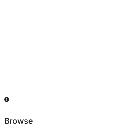
விவசாயிகள் நலன் கருதி சாகுபடி தொடர்பான சந்தேகம்
ஏற்பட்டால் வேளாண் விஞ்ஞானிகளை அணுகலாம்: தமிழக அரசு
அறிவிப்பு
Browse