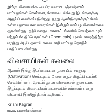
இங்கு விளையக்கூடிய பிரபலமான பஞ்சவர்ணம்
மாம்பழங்கள் சென்னை, கோவை பல்வேறு இடங்களுக்கு
அனுப்பி வைக்கப்படுகிறது. நூறு ஆண்டுகளுக்கும் மேல்
உள்ள பழமையான மாமரங்கள் இன்றும் மாம்பழ விளைச்சலை
தருகின்றது. தற்போதைய காலகட்டங்களில் செயற்கை உரம்
மற்றும் வேதிப்பொருட்கள் (Chemicals) மூலம் மாமரத்திற்கு
மருந்து அடிப்பதனால் சுவை மாறி மாம்பழ தொழில்
பாதிப்படைகின்றது.
விவசாயிகள் கவலை
ஆனால் இங்கு இயற்கையான முறையில் சாகுபடி
(Cultivation) செய்வதால் அனைவரும் விரும்பி வாங்கி
செல்கின்றனர். தொடர்ந்து மா விளைச்சல் குறைவாக
இருப்பதால் விவசாயிகள் கவலையில் உள்ளனர் என்று
விவசாயி இராஜேந்திரன் கூறினார்.
Krishi Kagran
ரா.வ. பாலகிருஷ்ணன்