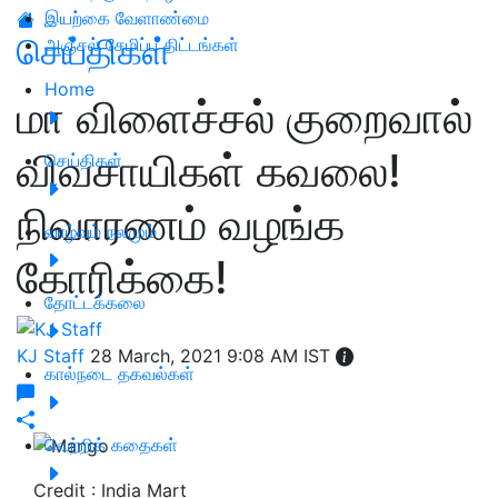
இயற்கை வேளாண்மை
செய்திகள்
அஞ்சல் சேமிப்பு திட்டங்கள்
Home
மா விளைச்சல் குறைவால்
விவசாயிகள் கவலை!
செய்திகள்
நிவாரணம் வழங்க
வாழ்வும் நலமும்
கோரிக்கை!
தோட்டக்கலை
KJ Staff
28 March, 2021 9:08 AM IST
கால்நடை தகவல்கள்
வெற்றிக் கதைகள்
Credit : India Mart