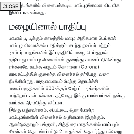
மற்ற இடங்களில் விளையக்கூடிய மாம்பழங்களை விட மிக
CLOSE
இனிப்பாக உள்ளது.
மழையினால் பாதிப்பு
மாமரம் பூ பூக்கும் காலத்தில் மழை அதிகமாக பெய்தால்
மாம்பழ விளைச்சல் பாதிக்கும். கடந்த நவம்பர் மற்றும்
டிசம்பர் மாதங்களில் இப்பகுதியில் மழை பெய்ததால்
தற்போது மாம்பழ விளைச்சல் குறைந்து காணப்படுகின்றது.
ஏற்கனவே கடந்த வருடம் கொரானா (Corona)
காலகட்டத்தில் குறைந்த விளைச்சல் தற்போது வரை
நீடிக்கின்றது. ராஜபாளையம் மேற்கு தொடர்ச்சி
மலைப்பகுதிகளில் 600-க்கும் மேற்பட்ட ஏக்கர்களில்
மாந்தோப்புகள் உள்ளன. தற்போது இங்கு மாங்காய்கள் நன்கு
காய்க்க ஆரம்பித்து விட்டன.
இங்கு பஞ்சவர்ணம், சப்பட்டை, ஆரா போன்ற
மாம்பழங்களின் விளைச்சல் அதிகமாக இருக்கும்.
ஆண்டுதோறும் பங்குனி, சித்திரை மாதங்களில் மாம்பழம்
சீசன்கள் தொடங்கப்பட்டு 2 மாதங்கள் தொடர்ந்து பல்வேறு