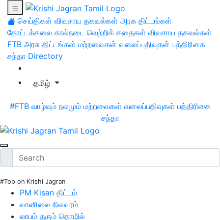
செய்திகள்
விவசாய தகவல்கள்
அரசு திட்டங்கள்
தோட்டக்கலை
கால்நடை
வெற்றிக் கதைகள்
விவசாய தகவல்கள்
FTB
அரசு திட்டங்கள்
மற்றவைகள்
வலைப்பதிவுகள்
பத்திரிகை
சந்தா
Directory
தமிழ்
#FTB
வாழ்வும் நலமும்
மற்றவைகள்
வலைப்பதிவுகள்
பத்திரிகை
சந்தா
#Top on Krishi Jagran
PM Kisan திட்டம்
வானிலை நிலவரம்
லாபம் தரும் தொழில்