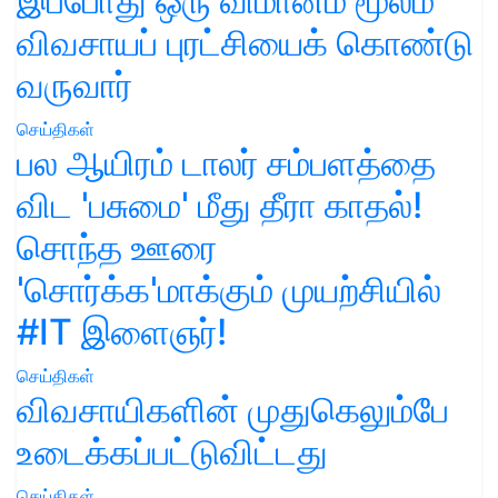
இப்போது ஒரு விமானம் மூலம்
விவசாயப் புரட்சியைக் கொண்டு
வருவார்
செய்திகள்
பல ஆயிரம் டாலர் சம்பளத்தை
விட 'பசுமை' மீது தீரா காதல்!
சொந்த ஊரை
'சொர்க்க'மாக்கும் முயற்சியில்
#IT இளைஞர்!
செய்திகள்
விவசாயிகளின் முதுகெலும்பே
உடைக்கப்பட்டுவிட்டது
செய்திகள்