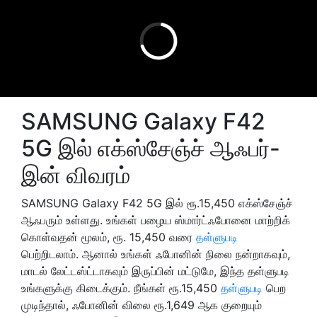
SAMSUNG Galaxy F42
5G இல் எக்ஸ்சேஞ்ச் ஆஃபர்-
இன் விவரம்
SAMSUNG Galaxy F42 5G இல் ரூ.15,450 எக்ஸ்சேஞ்ச்
ஆஃபரும் உள்ளது. உங்கள் பழைய ஸ்மார்ட்ஃபோனை மாற்றிக்
கொள்வதன் மூலம், ரூ. 15,450 வரை
தள்ளுபடி
பெற்றிடலாம். ஆனால் உங்கள் ஃபோனின் நிலை நன்றாகவும்,
மாடல் லேட்டஸ்ட்டாகவும் இருப்பின் மட்டுமே, இந்த தள்ளுபடி
உங்களுக்கு கிடைக்கும். நீங்கள் ரூ.15,450
தள்ளுபடி
பெற
முடிந்தால், ஃபோனின் விலை ரூ.1,649 ஆக குறையும்