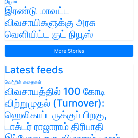
இரண்டு மாவட்ட
விவசாயிகளுக்கு அரசு
வெளியிட்ட குட் நியூஸ்
More Stories
Latest feeds
வெற்றிக் கதைகள்
விவசாயத்தில் 100 கோடி
விற்றுமுதல் (Turnover):
ஹெலிகாப்டருக்குப் பிறகு,
டாக்டர் ராஜாராம் திரிபாதி