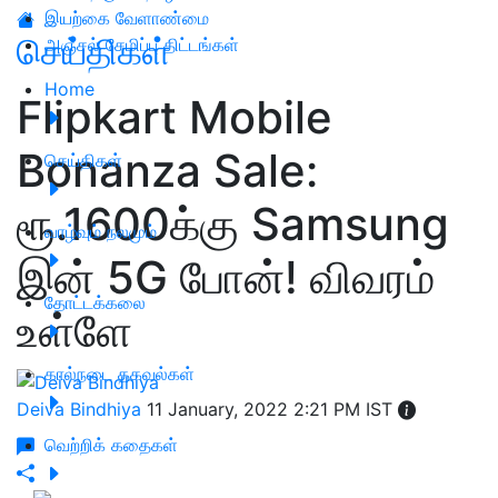
இயற்கை வேளாண்மை
செய்திகள்
அஞ்சல் சேமிப்பு திட்டங்கள்
Home
Flipkart Mobile
Bonanza Sale:
செய்திகள்
ரூ.1600க்கு Samsung
வாழ்வும் நலமும்
இன் 5G போன்! விவரம்
தோட்டக்கலை
உள்ளே
கால்நடை தகவல்கள்
Deiva Bindhiya
11 January, 2022 2:21 PM IST
வெற்றிக் கதைகள்