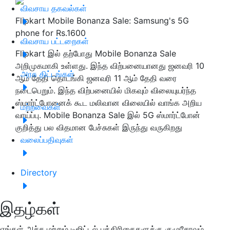
விவசாய தகவல்கள்
Flipkart Mobile Bonanza Sale: Samsung's 5G
phone for Rs.1600
விவசாய பட்டறைகள்
Flipkart இல் தற்போது Mobile Bonanza Sale
அறிமுகமாகி உள்ளது. இந்த விற்பனையானது ஜனவரி 10
அரசு திட்டங்கள்
ஆம் தேதி தொடங்கி ஜனவரி 11 ஆம் தேதி வரை
நடைபெறும். இந்த விற்பனையில் ​​மிகவும் விலையுயர்ந்த
ஸ்மார்ட்போனைக் கூட மலிவான விலையில் வாங்க அறிய
மற்றவைகள்
வாய்ப்பு. Mobile Bonanza Sale இல் 5G ஸ்மார்ட்போன்
குறித்து பல விதமான பேச்சுகள் இருந்து வருகிறது
வலைப்பதிவுகள்
Directory
இதழ்கள்
எங்கள் அச்சு மற்றும் டிஜிட்டல் பத்திரிகைகளுக்கு குழுசேரவும்