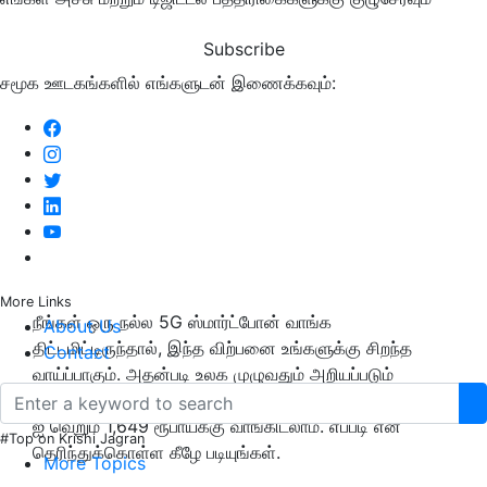
Subscribe
சமூக ஊடகங்களில் எங்களுடன் இணைக்கவும்:
More Links
நீங்கள் ஒரு நல்ல 5G ஸ்மார்ட்போன் வாங்க
About Us
திட்டமிட்டிருந்தால், இந்த விற்பனை உங்களுக்கு சிறந்த
Contact
வாய்ப்பாகும். அதன்படி உலக முழுவதும் அறியப்படும்
SAMSUNG நிறுவனத்தின், SAMSUNG Galaxy F42 5G
ஐ வெறும் 1,649 ரூபாய்க்கு வாங்கிடலாம். எப்படி என
#Top on Krishi Jagran
தெரிந்துக்கொள்ள கீழே படியுங்கள்.
More Topics