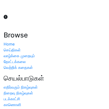
விவசாயிகள் நலன் கருதி சாகுபடி தொடர்பான சந்தேகம்
ஏற்பட்டால் வேளாண் விஞ்ஞானிகளை அணுகலாம்: தமிழக அரசு
அறிவிப்பு
Browse
Home
செய்திகள்
வாழ்க்கை முறையும்
தோட்டக்கலை
வெற்றிக் கதைகள்
செயல்பாடுகள்
எதிர்வரும் நிகழ்வுகள்
நிறைவு நிகழ்வுகள்
படக்காட்சி
காணொளி