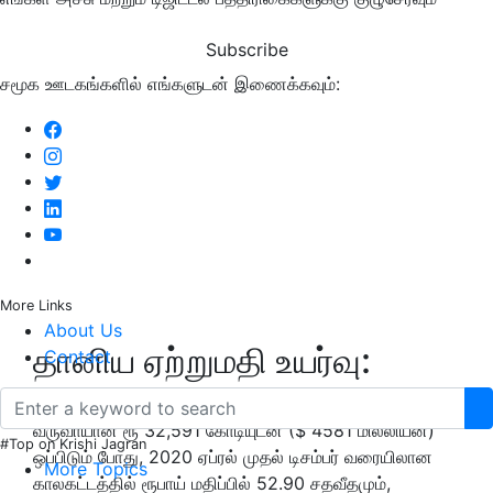
Subscribe
சமூக ஊடகங்களில் எங்களுடன் இணைக்கவும்:
More Links
About Us
தானிய ஏற்றுமதி உயர்வு:
Contact
முந்தைய ஆண்டின் இதே காலகட்டத்தில் ஈட்டப்பட்ட
வருவாயான ரூ 32,591 கோடியுடன் ($ 4581 மில்லியன்)
#Top on Krishi Jagran
ஒப்பிடும் போது, 2020 ஏப்ரல் முதல் டிசம்பர் வரையிலான
More Topics
காலகட்டத்தில் ரூபாய் மதிப்பில் 52.90 சதவீதமும்,