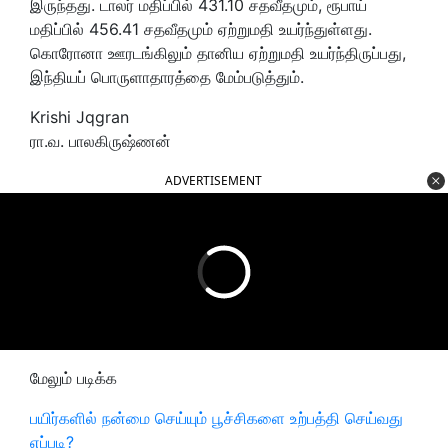
இருந்தது. டாலர் மதிப்பில் 431.10 சதவீதமும், ரூபாய்
மதிப்பில் 456.41 சதவீதமும் ஏற்றுமதி உயர்ந்துள்ளது.
கொரோனா ஊரடங்கிலும் தானிய ஏற்றுமதி உயர்ந்திருப்பது,
இந்தியப் பொருளாதாரத்தை மேம்படுத்தும்.
Krishi Jqgran
ரா.வ. பாலகிருஷ்ணன்
ADVERTISEMENT
மேலும் படிக்க
பயிர்களில் நன்மை செய்யும் பூச்சிகளை உற்பத்தி செய்வது
எப்படி?