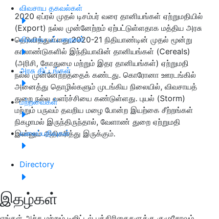
விவசாய தகவல்கள்
2020 ஏப்ரல் முதல் டிசம்பர் வரை தானியங்கள் ஏற்றுமதியில்
(Export) நல்ல முன்னேற்றம் ஏற்பட்டுள்ளதாக மத்திய அரசு
விவசாய பட்டறைகள்
தெரிவித்துள்ளது.2020-21 நிதியாண்டின் முதல் மூன்று
காலாண்டுகளில் இந்தியாவின் தானியங்கள் (Cereals)
(அரிசி, கோதுமை மற்றும் இதர தானியங்கள்) ஏற்றுமதி
அரசு திட்டங்கள்
நல்ல முன்னேற்றத்தைக் கண்டது. கொரோனா ஊரடங்கில்
அனைத்து தொழில்களும் முடங்கிய நிலையில், விவசாயத்
துறை நல்ல வளர்ச்சியை கண்டுள்ளது. புயல் (Storm)
மற்றவைகள்
மற்றும் பருவம் தவறிய மழை போன்ற இயற்கை சீற்றங்கள்
நிகழாமல் இருந்திருந்தால், வேளாண் துறை ஏற்றுமதி
வலைப்பதிவுகள்
இன்னும் அதிகரித்து இருக்கும்.
Directory
இதழ்கள்
எங்கள் அச்சு மற்றும் டிஜிட்டல் பத்திரிகைகளுக்கு குழுசேரவும்