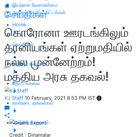
இயற்கை வேளாண்மை
செய்திகள்
அஞ்சல் சேமிப்பு திட்டங்கள்
Home
கொரோனா ஊரடங்கிலும்
தானியங்கள் ஏற்றுமதியில்
செய்திகள்
நல்ல முன்னேற்றம்!
வாழ்வும் நலமும்
மத்திய அரசு தகவல்!
தோட்டக்கலை
KJ Staff
10 February, 2021 8:53 PM IST
கால்நடை தகவல்கள்
வெற்றிக் கதைகள்
Credit : Dinamalar