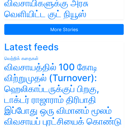
விவசாயிகளுக்கு அரசு
வெளியிட்ட குட் நியூஸ்
More Stories
Latest feeds
வெற்றிக் கதைகள்
விவசாயத்தில் 100 கோடி
விற்றுமுதல் (Turnover):
ஹெலிகாப்டருக்குப் பிறகு,
டாக்டர் ராஜாராம் திரிபாதி
இப்போது ஒரு விமானம் மூலம்
விவசாயப் புரட்சியைக் கொண்டு