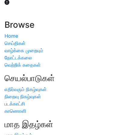
விவசாயிகள் நலன் கருதி சாகுபடி தொடர்பான சந்தேகம்
ஏற்பட்டால் வேளாண் விஞ்ஞானிகளை அணுகலாம்: தமிழக அரசு
அறிவிப்பு
Browse
Home
செய்திகள்
வாழ்க்கை முறையும்
தோட்டக்கலை
வெற்றிக் கதைகள்
செயல்பாடுகள்
எதிர்வரும் நிகழ்வுகள்
நிறைவு நிகழ்வுகள்
படக்காட்சி
காணொளி
மாத இதழ்கள்