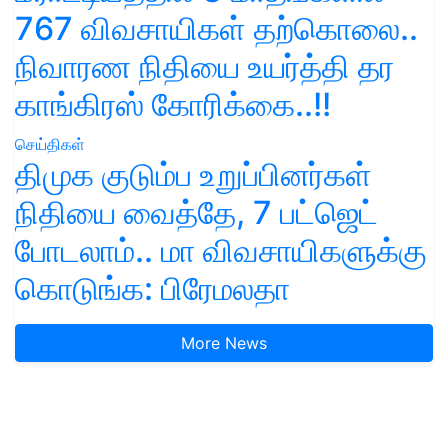
767 விவசாயிகள் தற்கொலை..
நிவாரண நிதியை உயர்த்தி தர
காங்கிரஸ் கோரிக்கை..!!
செய்திகள்
திமுக குடும்ப உறுப்பினர்கள்
நிதியை வைத்தே, 7 பட்ஜெட்
போடலாம்.. மா விவசாயிகளுக்கு
கொடுங்க: பிரேமலதா
More News