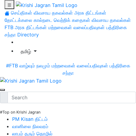
செய்திகள்
விவசாய தகவல்கள்
அரசு திட்டங்கள்
தோட்டக்கலை
கால்நடை
வெற்றிக் கதைகள்
விவசாய தகவல்கள்
FTB
அரசு திட்டங்கள்
மற்றவைகள்
வலைப்பதிவுகள்
பத்திரிகை
சந்தா
Directory
தமிழ்
#FTB
வாழ்வும் நலமும்
மற்றவைகள்
வலைப்பதிவுகள்
பத்திரிகை
சந்தா
#Top on Krishi Jagran
PM Kisan திட்டம்
வானிலை நிலவரம்
லாபம் தரும் தொழில்