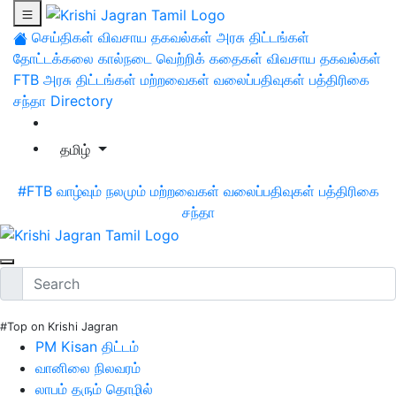
செய்திகள்
விவசாய தகவல்கள்
அரசு திட்டங்கள்
தோட்டக்கலை
கால்நடை
வெற்றிக் கதைகள்
விவசாய தகவல்கள்
FTB
அரசு திட்டங்கள்
மற்றவைகள்
வலைப்பதிவுகள்
பத்திரிகை
சந்தா
Directory
தமிழ்
#FTB
வாழ்வும் நலமும்
மற்றவைகள்
வலைப்பதிவுகள்
பத்திரிகை
சந்தா
#Top on Krishi Jagran
PM Kisan திட்டம்
வானிலை நிலவரம்
லாபம் தரும் தொழில்