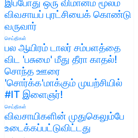
இப்போது ஒரு விமானம் மூலம்
விவசாயப் புரட்சியைக் கொண்டு
வருவார்
செய்திகள்
பல ஆயிரம் டாலர் சம்பளத்தை
விட 'பசுமை' மீது தீரா காதல்!
சொந்த ஊரை
'சொர்க்க'மாக்கும் முயற்சியில்
#IT இளைஞர்!
செய்திகள்
விவசாயிகளின் முதுகெலும்பே
உடைக்கப்பட்டுவிட்டது