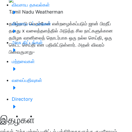
விவசாய தகவல்கள்
Tamil Nadu Weatherman
தமிழ்நாடு வெதர்மேன் என்றழைக்கப்படும் ஜான் பிரதீப்
விவசாய பட்டறைகள்
தனது x வலைத்தளத்தில் அடுத்த சில நாட்களுக்கான
தமிழக வானிலைத் தொடர்பாக ஒரு நல்ல செய்தி, ஒரு
அரசு திட்டங்கள்
கெட்ட செய்தி என பதிவிட்டுள்ளார். அதன் விவரம்
பின்வருமாறு-
மற்றவைகள்
வலைப்பதிவுகள்
Directory
இதழ்கள்
எங்கள் அச்சு மற்றும் டிஜிட்டல் பத்திரிகைகளுக்கு குழுசேரவும்