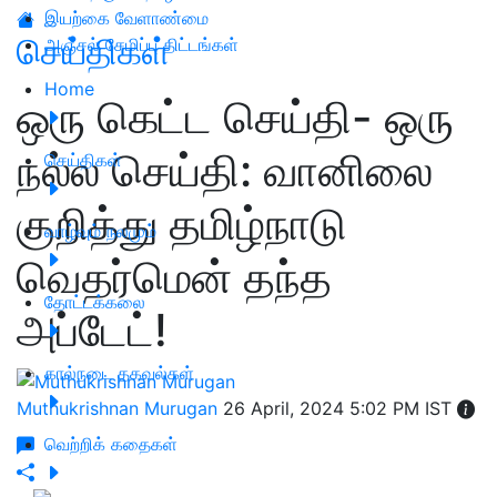
இயற்கை வேளாண்மை
செய்திகள்
அஞ்சல் சேமிப்பு திட்டங்கள்
Home
ஒரு கெட்ட செய்தி- ஒரு
நல்ல செய்தி: வானிலை
செய்திகள்
குறித்து தமிழ்நாடு
வாழ்வும் நலமும்
வெதர்மென் தந்த
தோட்டக்கலை
அப்டேட்!
கால்நடை தகவல்கள்
Muthukrishnan Murugan
26 April, 2024 5:02 PM IST
வெற்றிக் கதைகள்