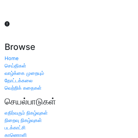
விவசாயிகள் நலன் கருதி சாகுபடி தொடர்பான சந்தேகம்
ஏற்பட்டால் வேளாண் விஞ்ஞானிகளை அணுகலாம்: தமிழக அரசு
அறிவிப்பு
Browse
Home
செய்திகள்
வாழ்க்கை முறையும்
தோட்டக்கலை
வெற்றிக் கதைகள்
செயல்பாடுகள்
எதிர்வரும் நிகழ்வுகள்
நிறைவு நிகழ்வுகள்
படக்காட்சி
காணொளி