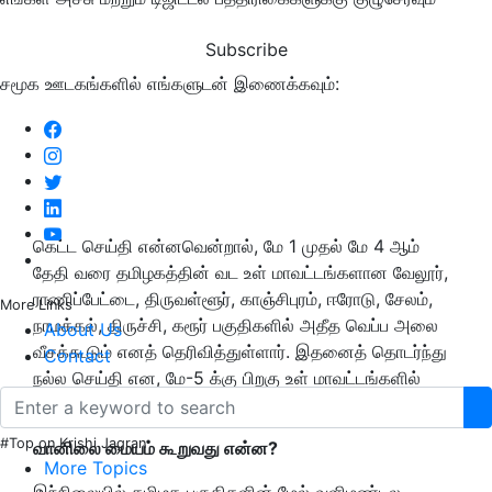
Subscribe
சமூக ஊடகங்களில் எங்களுடன் இணைக்கவும்:
கெட்ட செய்தி என்னவென்றால், மே 1 முதல் மே 4 ஆம்
தேதி வரை தமிழகத்தின் வட உள் மாவட்டங்களான வேலூர்,
ராணிப்பேட்டை, திருவள்ளூர், காஞ்சிபுரம், ஈரோடு, சேலம்,
More Links
நாமக்கல், திருச்சி, கரூர் பகுதிகளில் அதீத வெப்ப அலை
About Us
வீசக்கூடும் எனத் தெரிவித்துள்ளார். இதனைத் தொடர்ந்து
Contact
நல்ல செய்தி என, மே-5 க்கு பிறகு உள் மாவட்டங்களில்
மழைக்கு வாய்ப்புள்ளதாகவும் பதிவிட்டுள்ளார்.
#Top on Krishi Jagran
வானிலை மையம் கூறுவது என்ன?
More Topics
இந்நிலையில்
தமிழக பகுதிகளின் மேல் வளிமண்டல