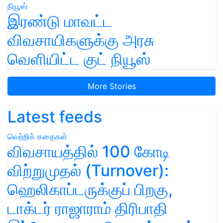
இரண்டு மாவட்ட
விவசாயிகளுக்கு அரசு
வெளியிட்ட குட் நியூஸ்
More Stories
Latest feeds
வெற்றிக் கதைகள்
விவசாயத்தில் 100 கோடி
விற்றுமுதல் (Turnover):
ஹெலிகாப்டருக்குப் பிறகு,
டாக்டர் ராஜாராம் திரிபாதி